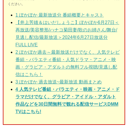
ください。
1
ぽかぽか 最新放送分 番組概要とキャスト
【井上芳雄＆はいだしょうこ】ぽかぽか6月27日＜
再放送/美容整形/ハナコ菊田妻/歌のお姉さん/舞台/
見逃し配信/最新放送＞2024年6月27日放送分
FULL LIVE
2
ぽかぽか過去～最新放送だけでなく、人気テレビ
番組・バラエティ番組・人気ドラマ・アニメ・映
画・グラビア・アダルトの無料フル視聴/見逃し配
信はこちら！
3
ぽかぽか 過去放送~最新放送 動画まとめ
4 人気テレビ番組・バラエティ・映画・アニメ・ド
ラマだけでなく、グラビア・アイドル・アダルト
作品などを30日間無料で観れる配信サービスDMM
TVはこちら!