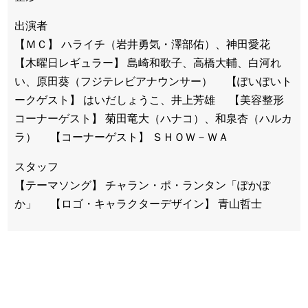
出演者
【ＭＣ】 ハライチ（岩井勇気・澤部佑）、神田愛花
【木曜日レギュラー】 島崎和歌子、高橋大輔、白河れ
い、原田葵（フジテレビアナウンサー） 【ぽいぽいト
ークゲスト】 はいだしょうこ、井上芳雄 【美容整形
コーナーゲスト】 菊田竜大（ハナコ）、和泉杏（ハルカ
ラ） 【コーナーゲスト】 ＳＨＯＷ－ＷＡ
スタッフ
【テーマソング】 チャラン・ポ・ランタン「ぽかぽ
か」 【ロゴ・キャラクターデザイン】 青山哲士