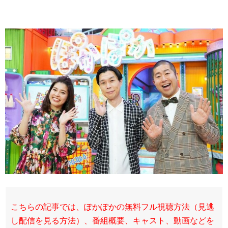
こちらの記事では、ぽかぽかの無料フル視聴方法（見逃
し配信を見る方法）、番組概要、キャスト、動画などを