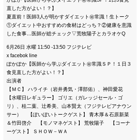
直した方がよい！？】
夏直前！医師3人が明かすダイエット㊙常識！生トーク
①ダイエット中おすすめの食材はどっち？②健康を意識
した食事…医師が総チェック▽荒牧陽子とカラオケQ
6月26日 水曜 11:50 -13:50 フジテレビ
x facebok line
ぽかぽか【医師から学ぶダイエット㊙常識ＳＰ！１日３
食見直した方がよい！？】
出演者
【ＭＣ】 ハライチ（岩井勇気・澤部佑）、神田愛花
【水曜日レギュラー】 ゴリエ（ガレッジセール・ゴ
リ）、桂二葉、辻希美、山本賢太（フジテレビアナウン
サー） 【ぽいぽいトークゲスト】 青木厚＆石原新菜
＆竹田啓介 【モノマネゲスト】 荒牧陽子 【コーナ
ーゲスト】 ＳＨＯＷ－ＷＡ