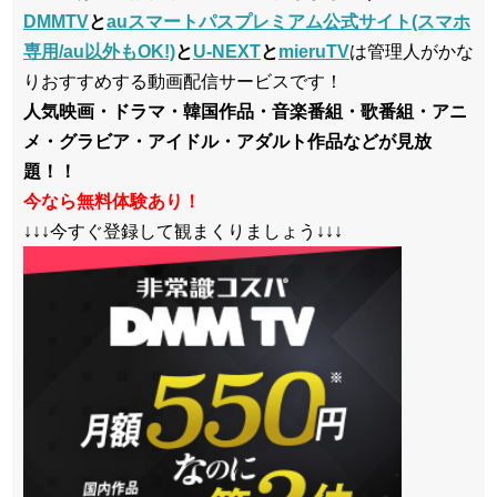
DMMTV
と
auスマートパスプレミアム公式サイト(スマホ
専用/au以外もOK!)
と
U-NEXT
と
mieruTV
は管理人がかな
りおすすめする動画配信サービスです！
人気映画・ドラマ・韓国作品・音楽番組・歌番組・アニ
メ・グラビア・アイドル・アダルト作品などが見放
題！！
今なら無料体験あり！
↓↓↓今すぐ登録して観まくりましょう↓↓↓