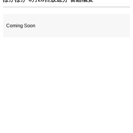
Coming Soon