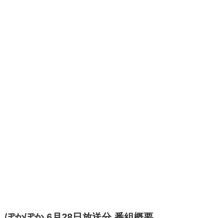
ぽかぽか 6月28日放送分 番組概要