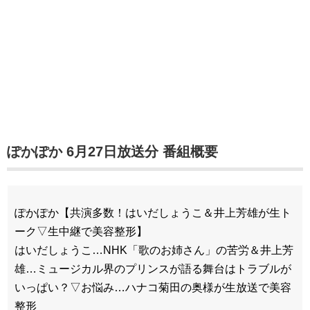
ぽかぽか 6月27日放送分 番組概要
ぽかぽか【共演多数！はいだしょうこ＆井上芳雄が生ト
ーク▽生中継で美容整形】
はいだしょうこ…NHK「歌のお姉さん」の苦労＆井上芳
雄…ミュージカル界のプリンスが語る舞台はトラブルが
いっぱい？▽お悩み…ハナコ菊田の奥様が生放送で美容
整形