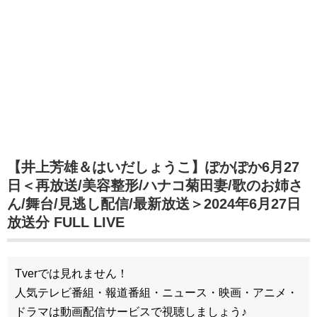
【井上芳雄＆はいだしょうこ】ぽかぽか6月27
日＜再放送/美容整形/ハナコ菊田妻/歌のお姉さ
ん/舞台/見逃し配信/最新放送＞2024年6月27日
放送分 FULL LIVE
Tverでは見れません！
人気テレビ番組・報道番組・ニュース・映画・アニメ・
ドラマは動画配信サービスで視聴しましょう♪