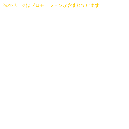
※本ページはプロモーションが含まれています