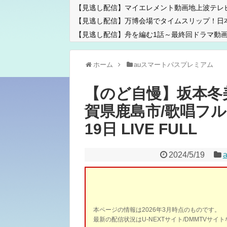
【見逃し配信】マイエレメント動画地上波テレ
【見逃し配信】万博会場でタイムスリップ！日
【見逃し配信】舟を編む1話～最終回ドラマ動画
ホーム
auスマートパスプレミアム
【のど自慢】坂本冬
賀県鹿島市/歌唱フル
19日 LIVE FULL
2024/5/19
本ページの情報は2026年3月時点のものです。
最新の配信状況はU-NEXTサイト/DMMTVサ