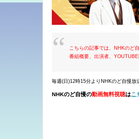
こちらの記事では、NHKのど
番組概要、出演者、YOUTUB
毎週(日)12時15分よりNHKのど自慢放
NHKのど自慢の
動画無料視聴
は
こ