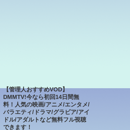
【管理人おすすめVOD】
DMMTV!今なら初回14日間無
料！人気の映画/アニメ/エンタメ/
バラエティ/ドラマ/グラビア/アイ
ドル/アダルトなど無料フル視聴
できます！