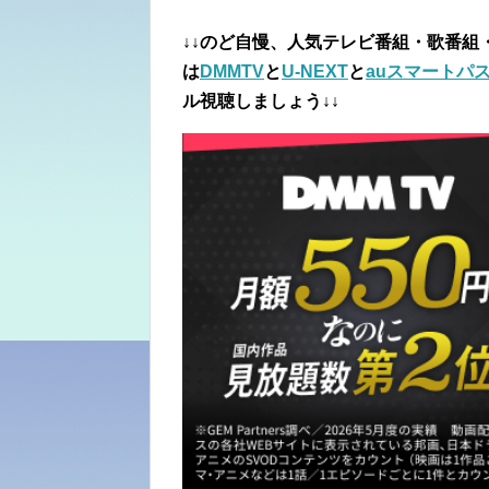
↓↓のど自慢、人気テレビ番組・歌番組
は
DMMTV
と
U-NEXT
と
auスマートパス
ル視聴しましょう↓↓