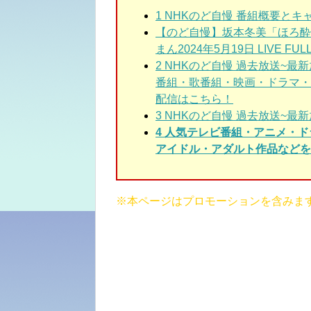
1
NHKのど自慢 番組概要とキ
【のど自慢】坂本冬美「ほろ酔
まん2024年5月19日 LIVE FUL
2
NHKのど自慢 過去放送~最
番組・歌番組・映画・ドラマ・
配信はこちら！
3
NHKのど自慢 過去放送~最新
4 人気テレビ番組・アニメ・
アイドル・アダルト作品などを3
※本ページはプロモーションを含みま