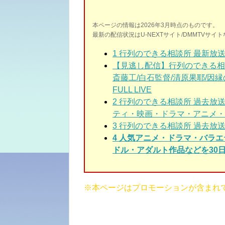
本ページの情報は2026年3月時点のものです。
最新の配信状況はU-NEXTサイト/DMMTVサ
1
行列のできる相談所 最新放送
【見逃し配信】行列のできる相談所
斎藤工/白石監督/清原果耶/因縁の
FULL LIVE
2
行列のできる相談所 過去放
ティ・映画・ドラマ・アニメ・
3
行列のできる相談所 過去放送
4 人気アニメ・ドラマ・バラ
ドル・アダルト作品などを30日
※本ページはプロモーションが含まれ