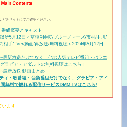
Main Contents
イトなど各サイトにてご確認ください。
 番組概要とキャスト
5月12日＜草彅剛/MC/ブルーノマーズ/市村/中川/
相手/TVer/動画/再放送/無料視聴＞2024年5月12日
送~最新放送だけでなく、他の人気テレビ番組・バラエ
グラビア・アダルトの無料視聴はこちら！
~最新放送 動画まとめ
エティ・歌番組・音楽番組だけでなく、グラビア・アイ
間無料で観れる配信サービスDMM TVはこちら!
ています