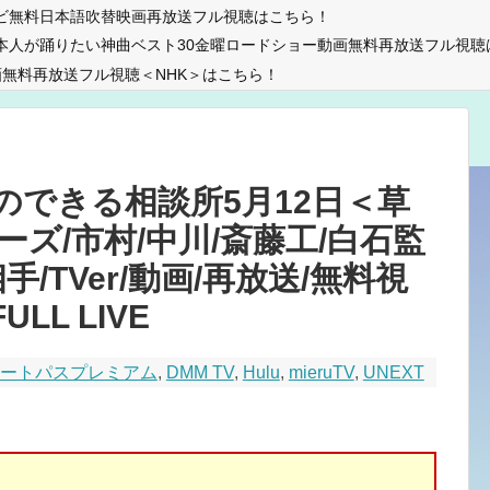
ビ無料日本語吹替映画再放送フル視聴はこちら！
本人が踊りたい神曲ベスト30金曜ロードショー動画無料再放送フル視聴
無料再放送フル視聴＜NHK＞はこちら！
のできる相談所5月12日＜草
ーズ/市村/中川/斎藤工/白石監
/TVer/動画/再放送/無料視
LL LIVE
マートパスプレミアム
,
DMM TV
,
Hulu
,
mieruTV
,
UNEXT