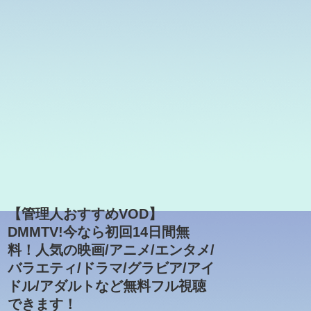
【管理人おすすめVOD】
DMMTV!今なら初回14日間無
料！人気の映画/アニメ/エンタメ/
バラエティ/ドラマ/グラビア/アイ
ドル/アダルトなど無料フル視聴
できます！