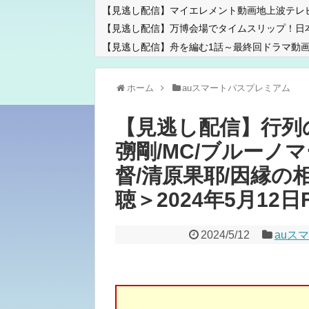
【見逃し配信】マイエレメント動画地上波テレ
【見逃し配信】万博会場でタイムスリップ！日
【見逃し配信】舟を編む1話～最終回ドラマ動画
ホーム
auスマートパスプレミアム
【見逃し配信】行列
彅剛/MC/ブルーノマ
督/清原果耶/因縁の相手
聴＞2024年5月12日FU
2024/5/12
auス