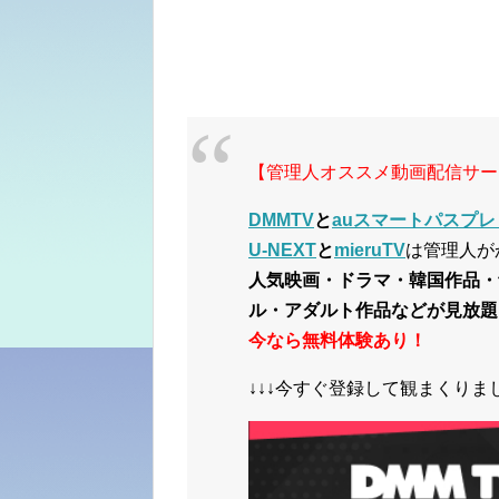
【管理人オススメ動画配信サー
DMMTV
と
auスマートパスプレ
U-NEXT
と
mieruTV
は管理人が
人気映画・ドラマ・韓国作品・
ル・アダルト作品などが見放題
今なら無料体験あり！
↓↓↓今すぐ登録して観まくりまし