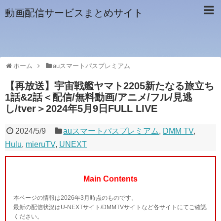
動画配信サービスまとめサイト
ホーム
auスマートパスプレミアム
【再放送】宇宙戦艦ヤマト2205新たなる旅立ち
1話&2話＜配信/無料動画/アニメ/フル/見逃
し/tver＞2024年5月9日FULL LIVE
2024/5/9
auスマートパスプレミアム
,
DMM TV
,
Hulu
,
mieruTV
,
UNEXT
Main Contents
本ページの情報は2026年3月時点のものです。
最新の配信状況はU-NEXTサイト/DMMTVサイトなど各サイトにてご確認
ください。