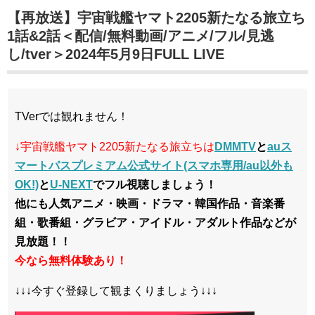
【再放送】宇宙戦艦ヤマト2205新たなる旅立ち
1話&2話＜配信/無料動画/アニメ/フル/見逃
し/tver＞2024年5月9日FULL LIVE
TVerでは観れません！
↓宇宙戦艦ヤマト2205新たなる旅立ちは
DMMTV
と
auス
マートパスプレミアム公式サイト(スマホ専用/au以外も
OK!)
と
U-NEXT
でフル視聴しましょう！
他にも人気アニメ・映画・ドラマ・韓国作品・音楽番
組・歌番組・グラビア・アイドル・アダルト作品などが
見放題！！
今なら無料体験あり！
↓↓↓今すぐ登録して観まくりましょう↓↓↓