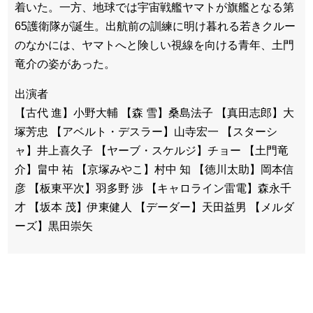
着いた。一方、地球では宇宙戦艦ヤマトが旗艦となる第
65護衛隊が誕生。出航前の訓練に明け暮れる若きクルー
のなかには、ヤマトへと険しい視線を向ける青年、土門
竜介の姿があった。
出演者
【古代 進】小野大輔 【森 雪】桑島法子 【真田志郎】大
塚芳忠 【アベルト・デスラー】山寺宏一 【スターシ
ャ】井上喜久子 【ヤーブ・スケルジ】チョー 【土門竜
介】畠中 祐 【京塚みやこ】村中 知 【徳川太助】岡本信
彦 【板東平次】羽多野 渉 【キャロライン雷電】森永千
才 【坂本 茂】伊東健人 【デーダー】天田益男 【メルダ
ーズ】黒田崇矢