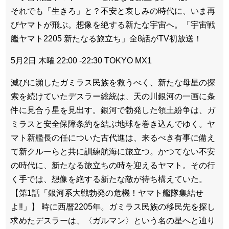
それでも「生きろ」と？不安と哀しみの時代に、いま再
びヤマトが飛ぶ。想像を絶する新たな宇宙へ。「宇宙戦
艦ヤマト2205 新たなる旅立ち」全8話がTV初放送！
5月2日 木曜 22:00 -22:30 TOKYO MX1
滅びに瀕したガミラス民族を救うべく、新たな母星の探
索を続けていたデスラー総統は、天の川銀河の一画に条
件に見合う星を見出す。銀河で勃発した領土紛争は、ガ
ミラスと安全保障条約を結ぶ地球を巻き込んでゆく。ヤ
マト新艦長の任についた古代進は、来るべき有事に備え
て新クルーらと共に訓練航海に旅立つ。かつてない不安
の時代に、新たなる旅立ちの時を迎えるヤマト。その行
く手では、想像を絶する新たな敵が待ち構えていた。
【第1話「銀河系大戦勃発の危機！ヤマト艦隊集結せ
よ‼」】 時に西暦2205年。ガミラス民族の移民先を探し
求めたデスラーは、〈ガルマン〉という名の星へと辿り