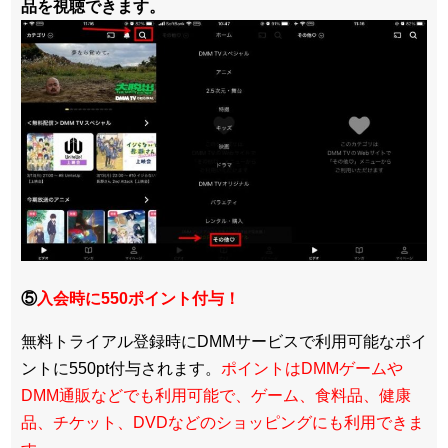
品を視聴できます。
⑤
入会時に550ポイント付与！
無料トライアル登録時にDMMサービスで利用可能なポイ
ントに550pt付与されます。
ポイントはDMMゲームや
DMM通販などでも利用可能で、ゲーム、食料品、健康
品、チケット、DVDなどのショッピングにも利用できま