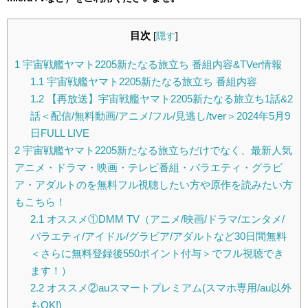
目次
[
隠す
]
1
宇宙戦艦ヤマト2205新たなる旅立ち 番組内容&TVer情報
1.1
宇宙戦艦ヤマト2205新たなる旅立ち 番組内容
1.2
【再放送】宇宙戦艦ヤマト2205新たなる旅立ち1話&2
話＜配信/無料動画/アニメ/フル/見逃し/tver＞2024年5月9
日FULL LIVE
2
宇宙戦艦ヤマト2205新たなる旅立ちだけでなく、最新人気
アニメ・ドラマ・映画・テレビ番組・バラエティ・グラビ
ア・アダルトのを無料フル視聴したい方や原作を読みたい方
もこちら！
2.1
オススメ①DMM TV（アニメ/映画/ドラマ/エンタメ/
バラエティ/アイドル/グラビア/アダルトなど30日間無料
＜さらに無料登録後550ポイント付与＞でフル視聴でき
ます！）
2.2
オススメ②auスマートプレミアム(スマホ専用/au以外
もOK!)