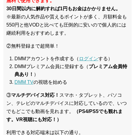
無料で使用できます。
30日間以内に解約すれば1円もお金はかかりません。
※最新の人気作品や貰えるポイントが多く、月額料金も
550円と他VODと比べても圧倒的に安いので個人的には
継続利用をおすすめします。
②無料登録まで超簡単！
DMMアカウントを作成する（
ログイン
する）
DMMプレミアム会員に登録する（
プレミアム会員特
典あり！
）
DMM TV
の視聴を始める
③
マルチデバイス対応！
スマホ・タブレット、パソコ
ン、テレビのマルチデバイスに対応している
ので、いつ
でもどこでも動画を見れます。
（PS4/PS5でも観れま
す。VR視聴にも対応！）
利用できる対応端末は以下の通り。