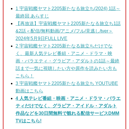
1
宇宙戦艦ヤマト2205新たなる旅立ち(2024) 1話～
最終回 あらすじ
【再放送】宇宙戦艦ヤマト2205新たなる旅立ち1話
&2話＜配信/無料動画/アニメ/フル/見逃し/tver＞
2024年5月9日FULL LIVE
2 宇宙戦艦ヤマト2205新たなる旅立ちだけ
でな
く、最新人気テレビ番組・アニメ・ドラマ・映
画・バラエティ・グラビア・アダルトの1話～最終
話まで一気に視聴したい方や原作を読みたい方も
こちら！
3
宇宙戦艦ヤマト2205新たなる旅立ち YOUTUBE
動画はこちら
4 人気テレビ番組・映画・アニメ・ドラマ・バラエ
ティだけでなく、グラビア・アイドル・アダルト
作品などを30日間無料で観れる配信サービスDMM
TVはこちら!