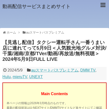
動画配信サービスまとめサイト
ホーム
auスマートパスプレミアム
【見逃し配信】タクシー運転手さん一番うまい
店に連れてって5月9日＜人気観光地グルメ対決/
千葉/湘南/京都/TVer/動画/再放送/無料視聴＞
2024年5月9日FULL LIVE
2024/5/9
auスマートパスプレミアム
,
DMM TV
,
Hulu
,
mieruTV
,
UNEXT
Main Contents
本ページの情報は2026年3月時点のものです。
最新の配信状況はU-NEXTサイト/DMMTVサイトなど各サイトにてご確認