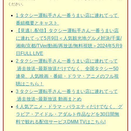
ください。
1
タクシー運転手さん一番うまい店に連れてって
番組概要とキャスト
【見逃し配信】タクシー運転手さん一番うまい店
に連れてって5月9日＜人気観光地グルメ対決/千葉/
湘南/京都/TVer/動画/再放送/無料視聴＞2024年5月9
日FULL LIVE
2
タクシー運転手さん一番うまい店に連れてって
過去放送~最新放送だけでなく、全国タクシー50
連発、人気映画・番組・ドラマ・アニメのフル視
聴はこちら！
3
タクシー運転手さん一番うまい店に連れてって
過去放送~最新放送 動画まとめ
4 人気アニメ・ドラマ・バラエティだけでなく、グ
ラビア・アイドル・アダルト作品などを30日間無
料で観れる配信サービスDMM TVはこちら!