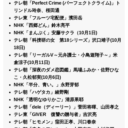
テレ朝「Perfect Crime (パーフェクトクライム)」ト
リンドル玲奈、桜田通
テレ東「フルーツ宅配便」濱田岳
NHK「西郷どん」鈴木亮平
NHK「まんぷく」安藤サクラ（10月1日)
テレ朝「科捜研の女 第18シリーズ」沢口靖子(10月
18日)
テレ朝「リーガルV～元弁護士・小鳥遊翔子～」米
倉涼子(10月11日)
テレ朝「深夜のダメ恋図鑑」馬場ふみか・佐野ひな
こ・久松郁実(10月6日)
NHK「半分、青い。」永野芽郁
テレ朝「ハゲタカ」綾野剛
NHK「透明なゆりかご」清原果耶
テレ朝「dele（ディーリー）」菅田将暉、山田孝之
テレ東「GIVER 復讐の贈与者」吉沢亮
テレ朝「ヒモメン」窪田正孝、川口春奈