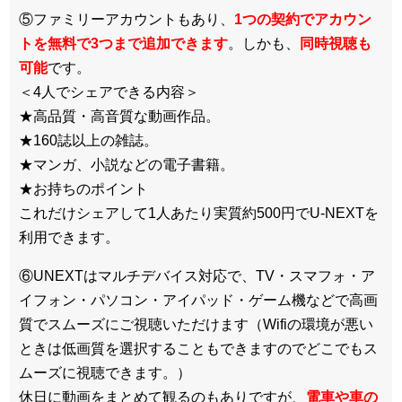
⑤ファミリーアカウントもあり、
1つの契約でアカウン
トを無料で3つまで追加できます
。しかも、
同時視聴も
可能
です。
＜4人でシェアできる内容＞
★高品質・高音質な動画作品。
★160誌以上の雑誌。
★マンガ、小説などの電子書籍。
★お持ちのポイント
これだけシェアして1人あたり実質約500円でU-NEXTを
利用できます。
⑥UNEXTはマルチデバイス対応で、TV・スマフォ・ア
イフォン・パソコン・アイパッド・ゲーム機などで高画
質でスムーズにご視聴いただけます（Wifiの環境が悪い
ときは低画質を選択することもできますのでどこでもス
ムーズに視聴できます。）
休日に動画をまとめて観るのもありですが、
電車や車の