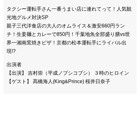
タクシー運転手さん一番うまい店に連れてって！人気観
光地グルメ対決SP
親子三代洋食店の大人のオムライス＆激安660円ラン
チ！生姜麺とカレーで850円！千葉地魚全部盛り膳vs世
界一湘南窯焼きピザ！京都の松本運転手にライバル出
現!?
出演者
【出演】 吉村崇（平成ノブシコブシ） ３時のヒロイン
【ゲスト】 髙橋海人(King&Prince) 桜井日奈子