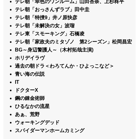
テレ朝「幸色のワンルーム」山田杏奈、上杉柊平
テレ朝「おっさんずラブ」田中圭
テレ朝「特捜9」井ノ原快彦
テレ朝「未解決の女」波瑠
テレ東「スモーキング」石橋凌
テレ朝「家政夫のミタゾノ 第2シーズン」松岡昌宏
BG～身辺警護人～（木村拓哉主演)
ホリデイラヴ
過去の朝ドラ＜わろてんか・ひよっこなど＞
青い海の伝説
IT
ドクターX
鋼の錬金術師
ひるなかの流星
あぁ、荒野
ウォーキングデッド
スパイダーマンホームカミング