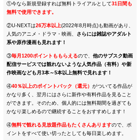
①今なら新規登録すれば無料トライアルとして
3
1日間も
無料で使用できます。
②U-NEXTは
26万本以上
(2022年8月時点)も動画があり、
人気のアニメ・ドラマ・映画、
さらには雑誌やアダルト
系や原作漫画も見れます！
③
毎月1200ポイントももらえる
ので、
他のサブスク動画
配信サービスでは観れないような人気作品（有料）や新
作映画なども月3本～5本以上無料で見れます！
④
40％以上のポイントバック（還元）
がついてる作品が
かなり多く、翌月にはさらに新作や有料作品を見ること
ができます。そのため、個人的には無料期間を過ぎても
かなり楽しめるので継続することをおすすめします！
④
無料で観れる見放題作品もたくさんあります
ので、ポ
イントをすべて使い切ったとしても毎日楽しめます。