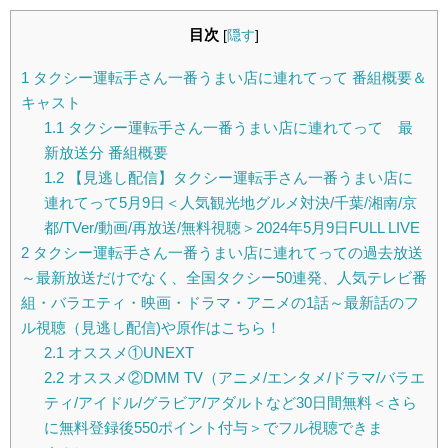
目次
[
隠す
]
1
タクシー運転手さん一番うまい店に連れてって 番組概要＆
キャスト
1.1
タクシー運転手さん一番うまい店に連れてって 最
新放送分 番組概要
1.2
【見逃し配信】タクシー運転手さん一番うまい店に
連れてって5月9日＜人気観光地グルメ対決/千葉/湘南/京
都/TVer/動画/再放送/無料視聴＞2024年5月9日FULL LIVE
2
タクシー運転手さん一番うまい店に連れてっての過去放送
～最新放送だけでなく、全国タクシー50連発、人気テレビ番
組・バラエティ・映画・ドラマ・アニメの1話～最新話のフ
ル視聴（見逃し配信)や原作はこちら！
2.1
オススメ①UNEXT
2.2
オススメ②DMM TV（アニメ/エンタメ/ドラマ/バラエ
ティ/アイドル/グラビア/アダルトなど30日間無料＜さら
に無料登録後550ポイント付与＞でフル視聴できま