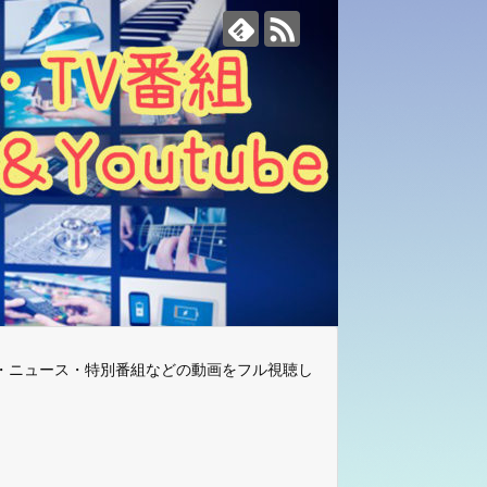
・ニュース・特別番組などの動画をフル視聴し