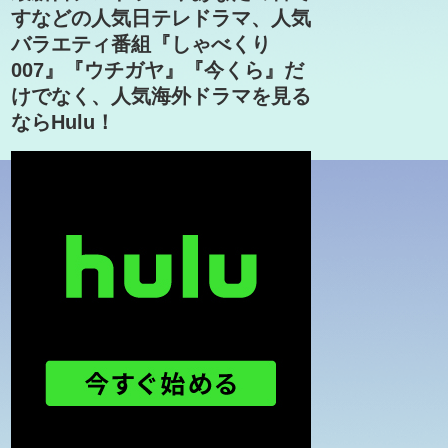
すなどの人気日テレドラマ、人気
バラエティ番組『しゃべくり
007』『ウチガヤ』『今くら』だ
けでなく、人気海外ドラマを見る
ならHulu！