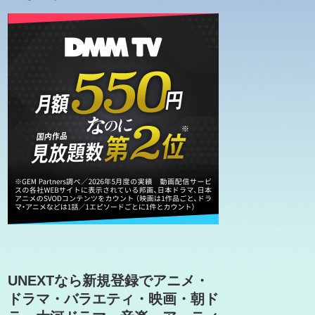
UNEXTなら新規登録でアニメ・
ドラマ・バラエティ・映画・朝ド