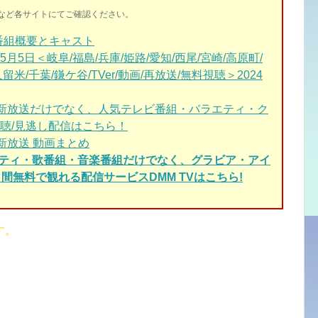
イトなど各サイトにてご確認ください。
番組概要とキャスト
5日＜岐阜/福島/兵庫/姫路/愛知/西尾/宮崎/高原町/
留米/千葉/鎌ケ谷/TVer/動画/再放送/無料視聴＞2024
最新放送だけでなく、人気テレビ番組・バラエティ・ク
聴/見逃し配信はこちら！
新放送 動画まとめ
エティ・歌番組・音楽番組だけでなく、グラビア・アイ
間無料で観れる配信サービスDMM TVはこちら!
す。