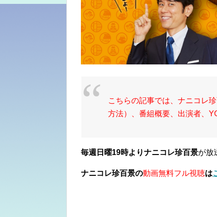
こちらの記事では、ナニコレ珍
方法）、番組概要、出演者、Y
毎週日曜19時よりナニコレ珍百景
が放
ナニコレ珍百景の
動画無料フル視聴
は