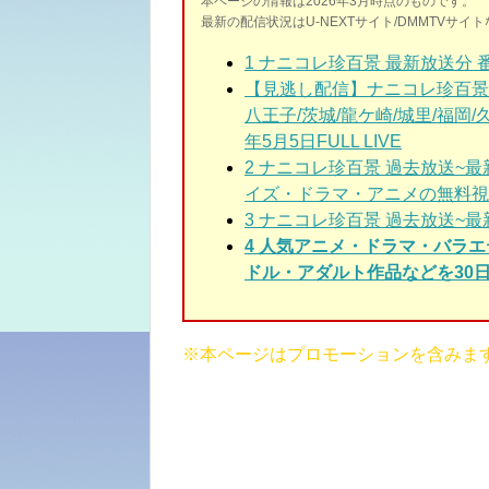
本ページの情報は2026年3月時点のものです。
最新の配信状況はU-NEXTサイト/DMMTVサ
1
ナニコレ珍百景 最新放送分 
【見逃し配信】ナニコレ珍百景5月
八王子/茨城/龍ケ崎/城里/福岡/久
年5月5日FULL LIVE
2
ナニコレ珍百景 過去放送~
イズ・ドラマ・アニメの無料視
3
ナニコレ珍百景 過去放送~最
4 人気アニメ・ドラマ・バラ
ドル・アダルト作品などを30日
※本ページはプロモーションを含みま