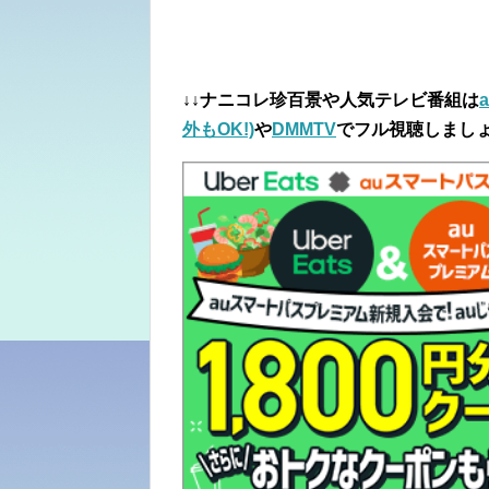
↓↓ナニコレ珍百景や人気テレビ番組は
外もOK!)
や
DMMTV
でフル視聴しましょ