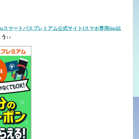
auスマートパスプレミアム公式サイト(スマホ専用/au以
う↓↓