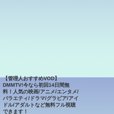
【管理人おすすめVOD】
DMMTV!今なら初回14日間無
料！人気の映画/アニメ/エンタメ/
バラエティ/ドラマ/グラビア/アイ
ドル/アダルトなど無料フル視聴
できます！