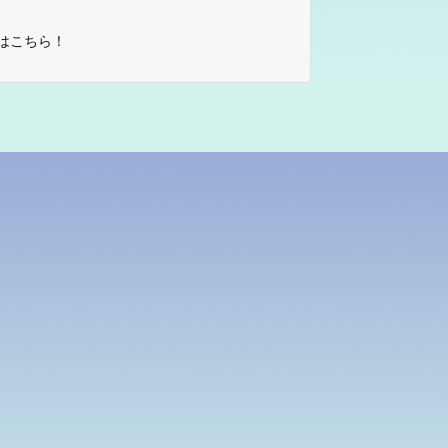
はこちら！