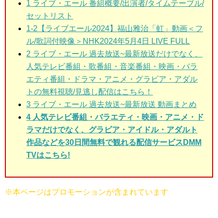
1
ライブ・エール 番組概要/出演者/タイムテーブル/
セットリスト
1-2
【ライブエール2024】福山雅治「虹」動画＜フ
ル/歌詞付映像＞NHK2024年5月4日 LIVE FULL
2
ライブ・エール 過去放送~最新放送だけでなく、
人気テレビ番組・歌番組・音楽番組・映画・バラ
エティ番組・ドラマ・アニメ・グラビア・アダル
トの無料視聴/見逃し配信はこちら！
3
ライブ・エール 過去放送~最新放送 動画まとめ
4 人気テレビ番組・バラエティ・映画・アニメ・ド
ラマだけでなく、グラビア・アイドル・アダルト
作品などを30日間無料で観れる配信サービスDMM
TVはこちら!
※本ページはプロモーションが含まれています