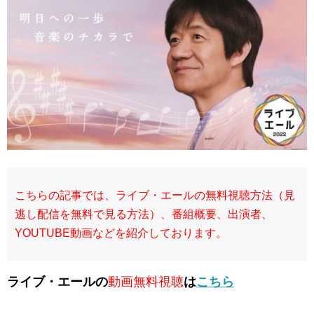
こちらの記事では、ライブ・エールの無料視聴方法（見
逃し配信を無料で見る方法）、番組概要、出演者、
YOUTUBE動画などを紹介しております。
ライブ・エールの
動画無料視聴
は
こちら