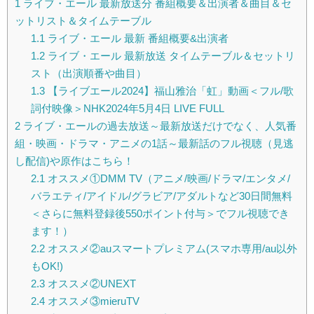
1
ライブ・エール 最新放送分 番組概要＆出演者＆曲目＆セ
ットリスト＆タイムテーブル
1.1
ライブ・エール 最新 番組概要&出演者
1.2
ライブ・エール 最新放送 タイムテーブル＆セットリ
スト（出演順番や曲目）
1.3
【ライブエール2024】福山雅治「虹」動画＜フル/歌
詞付映像＞NHK2024年5月4日 LIVE FULL
2
ライブ・エールの過去放送～最新放送だけでなく、人気番
組・映画・ドラマ・アニメの1話～最新話のフル視聴（見逃
し配信)や原作はこちら！
2.1
オススメ①DMM TV（アニメ/映画/ドラマ/エンタメ/
バラエティ/アイドル/グラビア/アダルトなど30日間無料
＜さらに無料登録後550ポイント付与＞でフル視聴でき
ます！）
2.2
オススメ②auスマートプレミアム(スマホ専用/au以外
もOK!)
2.3
オススメ②UNEXT
2.4
オススメ③mieruTV