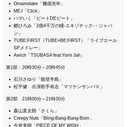
Omainotake「幾億光年」
ME:I「Click」
ハマいく「ビートDEビート」
郷ひろみ「2億4千万の瞳‐エキゾチック‐・ジャパ
ン」
TUBE:FIRST（TUBE×BE:FIRST）「ライブエール
SPメドレー」
Awich「TSUBASA feat.Yomi Jah」
第1部：20時30分～20時45分
石川さゆり「能登半島」
松平健 出演歌手有志「マツケンサンバⅡ」
第2部 21時00分～21時30分
森山直太朗「さくら」
Creepy Nuts「Bling-Bang-Bang-Born」
今井美樹「PIECE OF MY WISH」