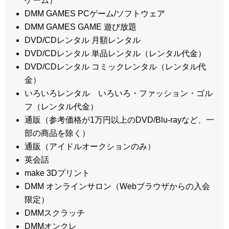
ゲーム）
DMM GAMES PCゲーム/ソフトウェア
DMM GAMES GAME 遊び放題
DVD/CDレンタル 月額レンタル
DVD/CDレンタル 単品レンタル（レンタル代金）
DVD/CDレンタル コミックレンタル（レンタル代
金）
いろいろレンタル いろいろ・ファッション・ゴル
フ（レンタル代金）
通販（参考価格が1万円以上のDVD/Blu-rayなど、一
部の商品を除く）
通販（アイドルオークションのみ）
英会話
make 3Dプリント
DMM オンラインサロン（Webブラウザからの入会
限定）
DMMスクラッチ
DMMオンクレ