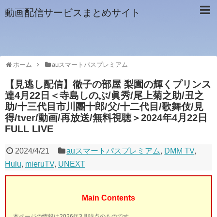
動画配信サービスまとめサイト
ホーム
auスマートパスプレミアム
【見逃し配信】徹子の部屋 梨園の輝くプリンス
達4月22日＜寺島しのぶ/眞秀/尾上菊之助/丑之
助/十三代目市川團十郎/父/十二代目/歌舞伎/見
得/tver/動画/再放送/無料視聴＞2024年4月22日
FULL LIVE
2024/4/21
auスマートパスプレミアム
,
DMM TV
,
Hulu
,
mieruTV
,
UNEXT
Main Contents
本ページの情報は2026年3月時点のものです。