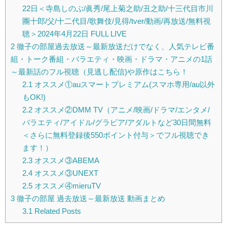
22日＜寺島しのぶ/眞秀/尾上菊之助/丑之助/十三代目市川
團十郎/父/十二代目/歌舞伎/見得/tver/動画/再放送/無料視
聴＞2024年4月22日 FULL LIVE
2
徹子の部屋過去放送～最新放送だけでなく、人気テレビ番
組・トーク番組・バラエティ・映画・ドラマ・アニメの1話
～最新話のフル視聴（見逃し配信)や原作はこちら！
2.1
オススメ①auスマートプレミアム(スマホ専用/au以外
もOK!)
2.2
オススメ②DMM TV（アニメ/映画/ドラマ/エンタメ/
バラエティ/アイドル/グラビア/アダルトなど30日間無料
＜さらに無料登録後550ポイント付与＞でフル視聴でき
ます！）
2.3
オススメ③ABEMA
2.4
オススメ③UNEXT
2.5
オススメ④mieruTV
3
徹子の部屋 過去放送～最新放送 動画まとめ
3.1
Related Posts