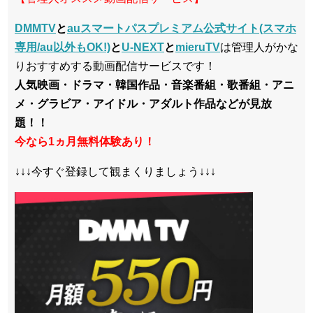
DMMTV
と
auスマートパスプレミアム公式サイト(スマホ
専用/au以外もOK!)
と
U-NEXT
と
mieruTV
は管理人がかな
りおすすめする動画配信サービスです！
人気映画・ドラマ・韓国作品・音楽番組・歌番組・アニ
メ・グラビア・アイドル・アダルト作品などが見放
題！！
今なら1ヵ月無料体験あり！
↓↓↓今すぐ登録して観まくりましょう↓↓↓