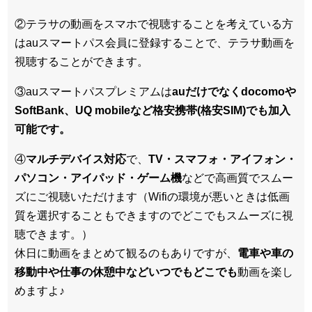
②テラサの動画をスマホで視聴することを考えている方
はauスマートパス会員に登録することで、テラサ動画を
視聴することができます。
③auスマートパスプレミアムは
auだけでなくdocomoや
SoftBank、UQ mobileなど格安携帯(格安SIM)でも加入
可能です。
④
マルチデバイス対応
で、
TV・スマフォ・アイフォン・
パソコン・アイパッド・ゲーム機
などで高画質でスムー
ズにご視聴いただけます（Wifiの環境が悪いときは低画
質を選択することもできますのでどこでもスムーズに視
聴できます。）
休日に動画をまとめて観るのもありですが、
電車や車の
移動中や仕事の休憩中などいつでもどこでも
動画を楽し
めますよ♪