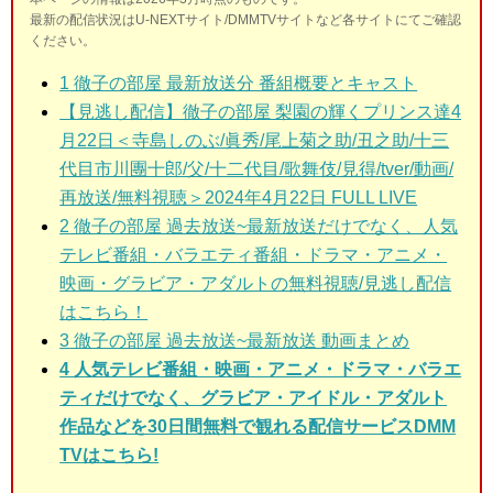
最新の配信状況はU-NEXTサイト/DMMTVサイトなど各サイトにてご確認
ください。
1
徹子の部屋 最新放送分 番組概要とキャスト
【見逃し配信】徹子の部屋 梨園の輝くプリンス達4
月22日＜寺島しのぶ/眞秀/尾上菊之助/丑之助/十三
代目市川團十郎/父/十二代目/歌舞伎/見得/tver/動画/
再放送/無料視聴＞2024年4月22日 FULL LIVE
2
徹子の部屋 過去放送~最新放送だけでなく、人気
テレビ番組・バラエティ番組・ドラマ・アニメ・
映画・グラビア・アダルトの無料視聴/見逃し配信
はこちら！
3
徹子の部屋 過去放送~最新放送 動画まとめ
4 人気テレビ番組・映画・アニメ・ドラマ・バラエ
ティだけでなく、グラビア・アイドル・アダルト
作品などを30日間無料で観れる配信サービスDMM
TVはこちら!