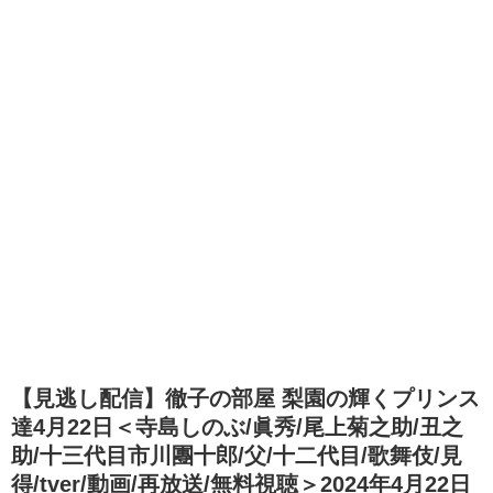
【見逃し配信】徹子の部屋 梨園の輝くプリンス
達4月22日＜寺島しのぶ/眞秀/尾上菊之助/丑之
助/十三代目市川團十郎/父/十二代目/歌舞伎/見
得/tver/動画/再放送/無料視聴＞2024年4月22日