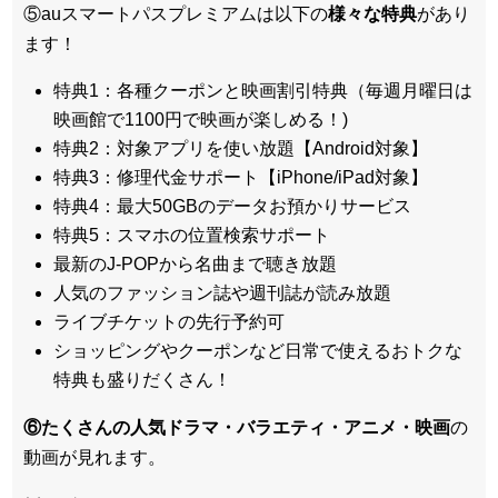
⑤auスマートパスプレミアムは以下の
様々な特典
があり
ます！
特典1：各種クーポンと映画割引特典（毎週月曜日は
映画館で1100円で映画が楽しめる！)
特典2：対象アプリを使い放題【Android対象】
特典3：修理代金サポート【iPhone/iPad対象】
特典4：最大50GBのデータお預かりサービス
特典5：スマホの位置検索サポート
最新のJ-POPから名曲まで聴き放題
人気のファッション誌や週刊誌が読み放題
ライブチケットの先行予約可
ショッピングやクーポンなど日常で使えるおトクな
特典も盛りだくさん！
⑥たくさんの人気ドラマ・バラエティ・アニメ・映画
の
動画が見れます。