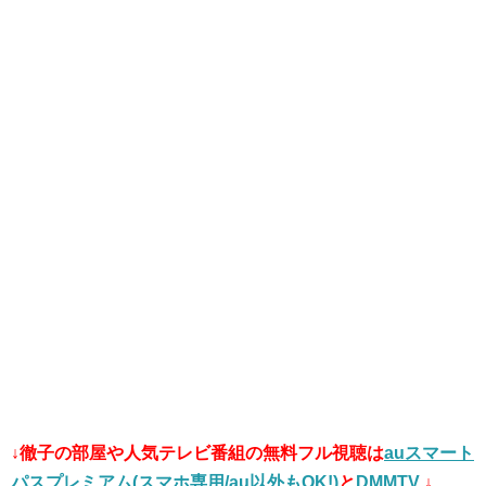
↓徹子の部屋や人気テレビ番組
の無料フル視聴は
auスマート
パスプレミアム(スマホ専用/au以外もOK!)
と
DMMTV
↓