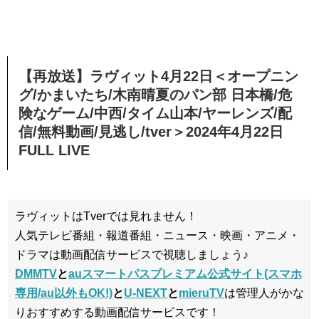
【再放送】ラヴィット4月22日＜オープニン
グ/かまいたち/木南晴夏のパン部 日本橋/危
険なゲーム/中西/タイム山本/ヤーレンズ/配
信/無料動画/見逃し/tver＞2024年4月22日
FULL LIVE
ラヴィットはTverでは見れません！
人気テレビ番組・報道番組・ニュース・映画・アニメ・
ドラマは動画配信サービスで視聴しましょう♪
DMMTV
と
auスマートパスプレミアム公式サイト(スマホ
専用/au以外もOK!)
と
U-NEXT
と
mieruTV
は管理人がかな
りおすすめする動画配信サービスです！