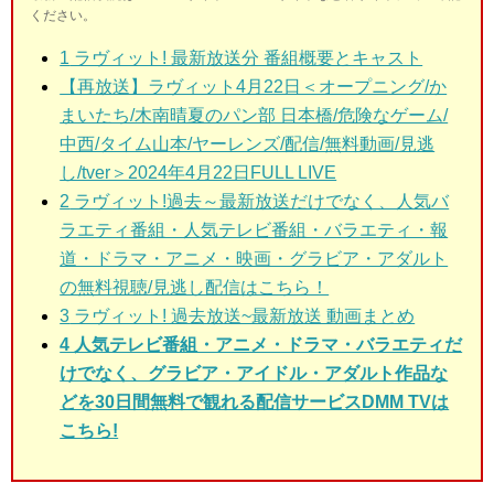
ください。
1
ラヴィット! 最新放送分 番組概要とキャスト
【再放送】ラヴィット4月22日＜オープニング/か
まいたち/木南晴夏のパン部 日本橋/危険なゲーム/
中西/タイム山本/ヤーレンズ/配信/無料動画/見逃
し/tver＞2024年4月22日FULL LIVE
2
ラヴィット!過去～最新放送だけでなく、人気バ
ラエティ番組・人気テレビ番組・バラエティ・報
道・ドラマ・アニメ・映画・グラビア・アダルト
の無料視聴/見逃し配信はこちら！
3
ラヴィット! 過去放送~最新放送 動画まとめ
4 人気テレビ番組・アニメ・ドラマ・バラエティだ
けでなく、グラビア・アイドル・アダルト作品な
どを30日間無料で観れる配信サービスDMM TVは
こちら!