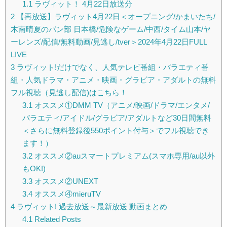
1.1
ラヴィット！ 4月22日放送分
2
【再放送】ラヴィット4月22日＜オープニング/かまいたち/
木南晴夏のパン部 日本橋/危険なゲーム/中西/タイム山本/ヤ
ーレンズ/配信/無料動画/見逃し/tver＞2024年4月22日FULL
LIVE
3
ラヴィット!だけでなく、人気テレビ番組・バラエティ番
組・人気ドラマ・アニメ・映画・グラビア・アダルトの無料
フル視聴（見逃し配信)はこちら！
3.1
オススメ①DMM TV（アニメ/映画/ドラマ/エンタメ/
バラエティ/アイドル/グラビア/アダルトなど30日間無料
＜さらに無料登録後550ポイント付与＞でフル視聴でき
ます！）
3.2
オススメ②auスマートプレミアム(スマホ専用/au以外
もOK!)
3.3
オススメ②UNEXT
3.4
オススメ④mieruTV
4
ラヴィット! 過去放送～最新放送 動画まとめ
4.1
Related Posts