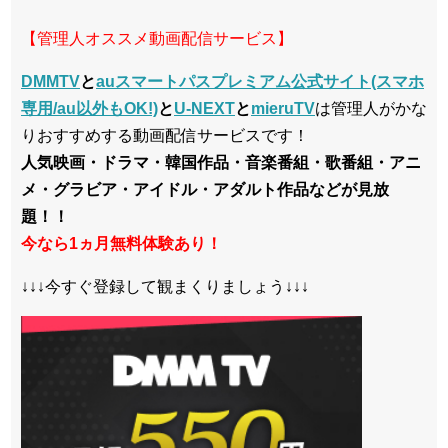
【管理人オススメ動画配信サービス】
DMMTV
と
auスマートパスプレミアム公式サイト(スマホ
専用/au以外もOK!)
と
U-NEXT
と
mieruTV
は管理人がかな
りおすすめする動画配信サービスです！
人気映画・ドラマ・韓国作品・音楽番組・歌番組・アニ
メ・グラビア・アイドル・アダルト作品などが見放
題！！
今なら1ヵ月無料体験あり！
↓↓↓今すぐ登録して観まくりましょう↓↓↓