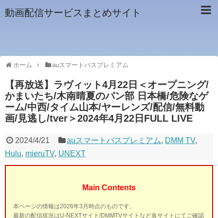
動画配信サービスまとめサイト
ホーム
auスマートパスプレミアム
【再放送】ラヴィット4月22日＜オープニング/
かまいたち/木南晴夏のパン部 日本橋/危険なゲ
ーム/中西/タイム山本/ヤーレンズ/配信/無料動
画/見逃し/tver＞2024年4月22日FULL LIVE
2024/4/21
auスマートパスプレミアム
,
DMM TV
,
Hulu
,
mieruTV
,
UNEXT
Main Contents
本ページの情報は2026年3月時点のものです。
最新の配信状況はU-NEXTサイト/DMMTVサイトなど各サイトにてご確認