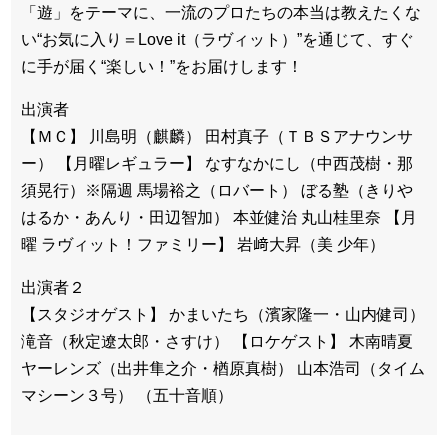
「遊」をテーマに、一流のプロたちの本当は教えたくな
い“お気に入り＝Love it（ラヴィット）”を通じて、すぐ
に手が届く“楽しい！”をお届けします！
出演者
【ＭＣ】 川島明（麒麟） 田村真子（ＴＢＳアナウンサ
ー） 【月曜レギュラー】 なすなかにし（中西茂樹・那
須晃行）※隔週 馬場裕之（ロバート） ぼる塾（きりや
はるか・あんり・田辺智加） 本並健治 丸山桂里奈 【月
曜 ラヴィット！ファミリー】 岩﨑大昇（美 少年）
出演者２
【スタジオゲスト】 かまいたち（濱家隆一・山内健司）
滝音（秋定遼太郎・さすけ） 【ロケゲスト】 木南晴夏
ヤーレンズ（出井隼之介・楢原真樹） 山本浩司（タイム
マシーン３号） （五十音順）