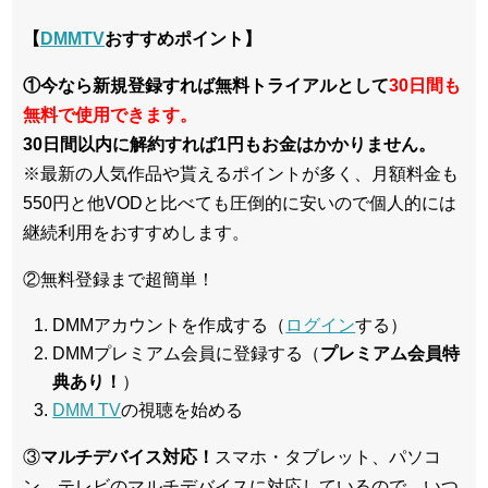
【
DMMTV
おすすめポイント】
①今なら新規登録すれば無料トライアルとして
30日間も
無料で使用できます。
30日間以内に解約すれば1円もお金はかかりません。
※最新の人気作品や貰えるポイントが多く、月額料金も
550円と他VODと比べても圧倒的に安いので個人的には
継続利用をおすすめします。
②無料登録まで超簡単！
DMMアカウントを作成する（
ログイン
する）
DMMプレミアム会員に登録する（
プレミアム会員特
典あり！
）
DMM TV
の視聴を始める
③
マルチデバイス対応！
スマホ・タブレット、パソコ
ン、テレビのマルチデバイスに対応している
ので、いつ