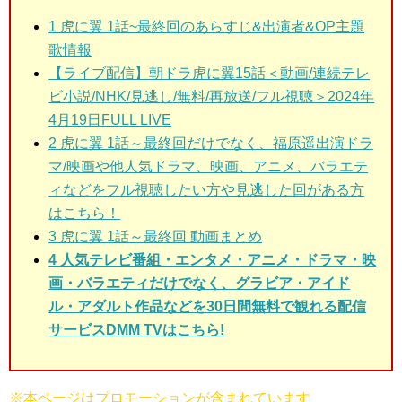
1 虎に翼 1話~最終回
のあらすじ&出演者&OP主題
歌情報
【ライブ配信】朝ドラ虎に翼15話＜動画/連続テレ
ビ小説/NHK/見逃し/無料/再放送/フル視聴＞2024年
4月19日FULL LIVE
2 虎に翼 1話～最終回
だけでなく、福原遥出演ドラ
マ/映画や他人気ドラマ、映画、アニメ、バラエテ
ィなどをフル視聴したい方や見逃した回がある方
はこちら！
3 虎に翼 1話～最終回
動画まとめ
4 人気テレビ番組・エンタメ・アニメ・ドラマ・映
画・バラエティだけでなく、グラビア・アイド
ル・アダルト作品などを30日間無料で観れる配信
サービスDMM TVはこちら!
※本ページはプロモーションが含まれています