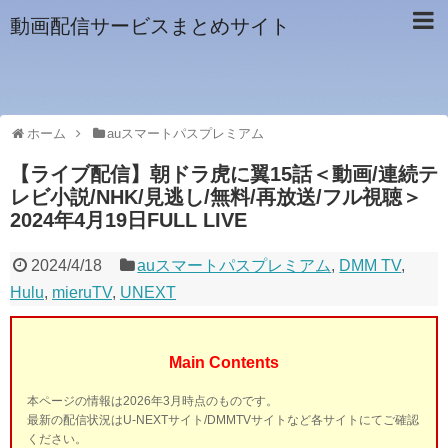
動画配信サービスまとめサイト
ホーム
auスマートパスプレミアム
【ライブ配信】朝ドラ虎に翼15話＜動画/連続テ
レビ小説/NHK/見逃し/無料/再放送/フル視聴＞
2024年4月19日FULL LIVE
2024/4/18
auスマートパスプレミアム
,
DMM TV
,
Hulu
,
mieruTV
,
UNEXT
Main Contents
本ページの情報は2026年3月時点のものです。
最新の配信状況はU-NEXTサイト/DMMTVサイトなど各サイトにてご確認
ください。