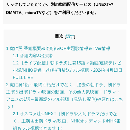
リックしていただくか、別の動画配信サービス（UNEXTや
DMMTV、mieruTVなど）をご利用くださいませ。
目次
[
隠す
]
1
虎に翼 番組概要&出演者&OP主題歌情報＆TVer情報
1.1
番組内容&出演者
1.2
【ライブ配信】朝ドラ虎に翼15話＜動画/連続テレビ
小説/NHK/見逃し/無料/再放送/フル視聴＞2024年4月19日
FULL LIVE
2
虎に翼1話～最終回話だけでなく、過去の朝ドラ、朝ドラ
主演＆出演ドラマ/映画の動画、その他人気映画・ドラマ・
アニメの1話～最新話のフル視聴（見逃し配信)や原作はこち
ら！
2.1
オススメ①UNEXT（朝ドラや大河ドラマだけでな
く、主演＆出演ドラマ/映画、NHKオンデマンド/NHK番
組もフル視聴できます！）