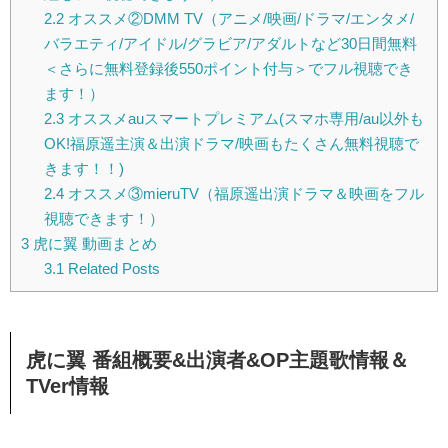
2.2
オススメ②DMM TV（アニメ/映画/ドラマ/エンタメ/
バラエティ/アイドル/グラビア/アダルトなど30日間無料
＜さらに無料登録後550ポイント付与＞でフル視聴でき
ます！）
2.3
オススメauスマートプレミアム(スマホ専用/au以外も
OK!福原遥主演＆出演ドラマ/映画もたくさん無料視聴で
きます！！)
2.4
オススメ③mieruTV（福原遥出演ドラマ＆映画をフル
視聴できます！）
3
虎に翼 動画まとめ
3.1
Related Posts
虎に翼 番組概要&出演者&OP主題歌情報＆
TVer情報