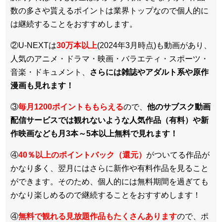
数の多さや貰えるポイントは業界トップなので個人的に
は継続することをおすすめします。
②U-NEXTは
30万本以上
(2024年3月時点)も動画があり、
人気のアニメ・ドラマ・映画・バラエティ・スポーツ・
音楽・ドキュメント、
さらには雑誌やアダルト系や原作
漫画も見れます！
③
毎月1200ポイントももらえる
ので、
他のサブスク動画
配信サービスでは観れないような人気作品（有料）や新
作映画なども月3本～5本以上無料で見れます！
④
40％以上のポイントバック（還元）
がついてる作品が
かなり多く、翌月にはさらに新作や有料作品を見ること
ができます。そのため、個人的には無料期間を過ぎても
かなり楽しめるので継続することをおすすめします！
④
無料で観れる見放題作品もたくさんあります
ので、ポ