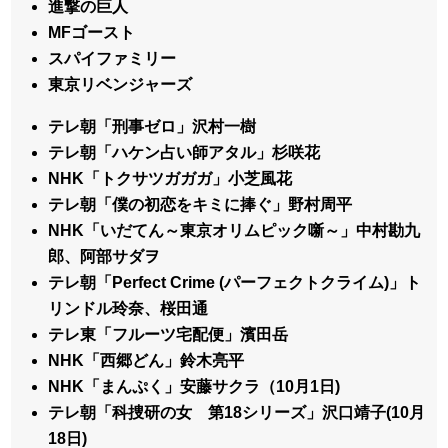
進撃の巨人
MFゴースト
スパイファミリー
東京リベンジャーズ
テレ朝「刑事ゼロ」沢村一樹
テレ朝「ハケン占い師アタル」杉咲花
NHK「トクサツガガガ」小芝風花
テレ朝「僕の初恋をキミに捧ぐ」野村周平
NHK「いだてん～東京オリムピック噺～」中村勘九
郎、阿部サダヲ
テレ朝「Perfect Crime (パーフェクトクライム)」ト
リンドル玲奈、桜田通
テレ東「フルーツ宅配便」濱田岳
NHK「西郷どん」鈴木亮平
NHK「まんぷく」安藤サクラ（10月1日)
テレ朝「科捜研の女 第18シリーズ」沢口靖子(10月
18日)