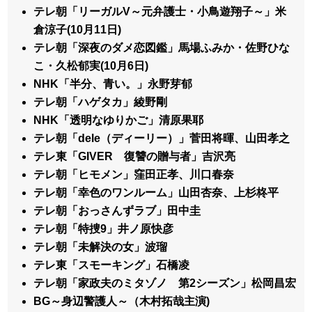
テレ朝「リーガルV～元弁護士・小鳥遊翔子～」米
倉涼子(10月11日)
テレ朝「深夜のダメ恋図鑑」馬場ふみか・佐野ひな
こ・久松郁実(10月6日)
NHK「半分、青い。」永野芽郁
テレ朝「ハゲタカ」綾野剛
NHK「透明なゆりかご」清原果耶
テレ朝「dele（ディーリー）」菅田将暉、山田孝之
テレ東「GIVER 復讐の贈与者」吉沢亮
テレ朝「ヒモメン」窪田正孝、川口春奈
テレ朝「幸色のワンルーム」山田杏奈、上杉柊平
テレ朝「おっさんずラブ」田中圭
テレ朝「特捜9」井ノ原快彦
テレ朝「未解決の女」波瑠
テレ東「スモーキング」石橋凌
テレ朝「家政夫のミタゾノ 第2シーズン」松岡昌宏
BG～身辺警護人～（木村拓哉主演)