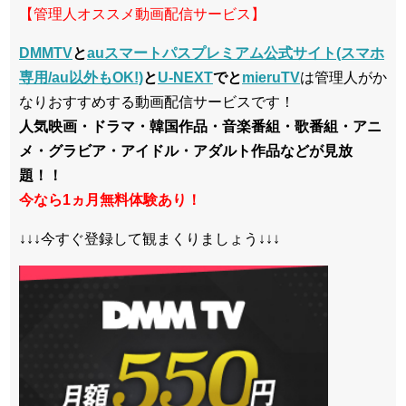
【管理人オススメ動画配信サービス】
DMMTV
と
auスマートパスプレミアム公式サイト(スマホ
専用/au以外もOK!)
と
U-NEXT
でと
mieruTV
は管理人がか
なりおすすめする動画配信サービスです！
人気映画・ドラマ・韓国作品・音楽番組・歌番組・アニ
メ・グラビア・アイドル・アダルト作品などが見放
題！！
今なら1ヵ月無料体験あり！
↓↓↓今すぐ登録して観まくりましょう↓↓↓