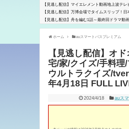
【見逃し配信】マイエレメント動画地上波テレ
【見逃し配信】万博会場でタイムスリップ！日
【見逃し配信】舟を編む1話～最終回ドラマ動画
ホーム
auスマートパスプレミアム
【見逃し配信】オド
宅/家/クイズ/手料理
ウルトラクイズ/tver
年4月18日 FULL LIV
2024/4/18
auス