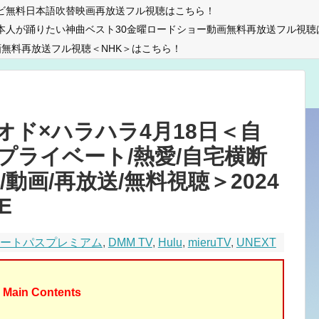
ビ無料日本語吹替映画再放送フル視聴はこちら！
本人が踊りたい神曲ベスト30金曜ロードショー動画無料再放送フル視聴
無料再放送フル視聴＜NHK＞はこちら！
オド×ハラハラ4月18日＜自
/プライベート/熱愛/自宅横断
/動画/再放送/無料視聴＞2024
E
マートパスプレミアム
,
DMM TV
,
Hulu
,
mieruTV
,
UNEXT
Main Contents