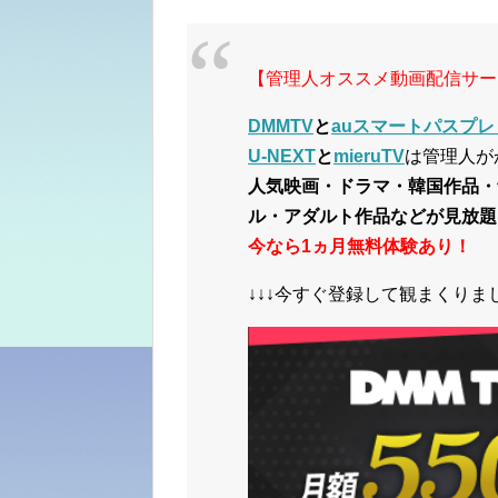
【管理人オススメ動画配信サー
DMMTV
と
auスマートパスプレ
U-NEXT
と
mieruTV
は管理人が
人気映画・ドラマ・韓国作品・
ル・アダルト作品などが見放題
今なら1ヵ月無料体験あり！
↓↓↓今すぐ登録して観まくりまし