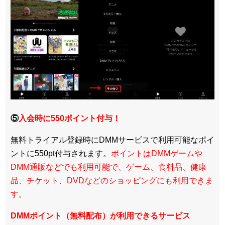
⑤
入会時に550ポイント付与！
無料トライアル登録時にDMMサービスで利用可能なポイ
ントに550pt付与されます。
ポイントはDMMゲームや
DMM通販などでも利用可能で、ゲーム、食料品、健康
品、チケット、DVDなどのショッピングにも利用できま
す。
DMMポイント（無料配布）が利用できるサービス