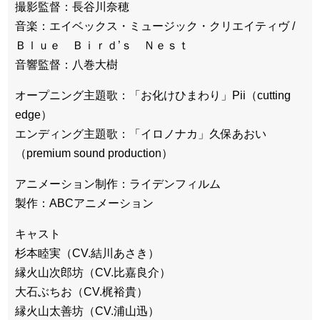
撮影監督：長谷川奈穂
音楽：エイベックス・ミュージック・クリエイティヴ /
Ｂｌｕｅ Ｂｉｒｄ’ｓ Ｎｅｓｔ
音響監督：八巻大樹
オープニング主題歌：「お化けひまわり」Pii（cutting
edge）
エンディング主題歌：「イロノナカ」久保あおい
（premium sound production）
アニメーション制作：ライデンフィルム
製作：ABCアニメーション
キャスト
杉本睦実（CV.結川あさき）
縁火山次郎坊（CV.比嘉良介）
大石ぶちお（CV.梶裕貴）
縁火山太善坊（CV.浦山迅）