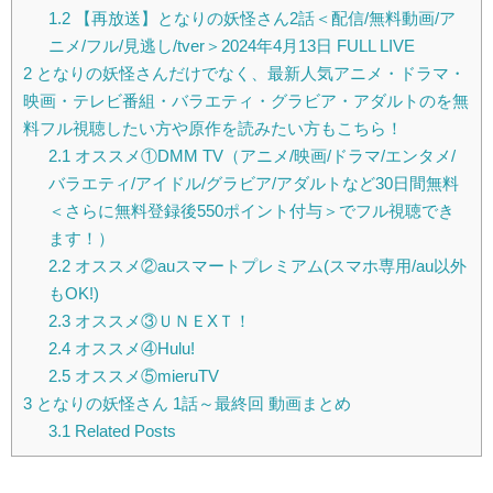
1.2
【再放送】となりの妖怪さん2話＜配信/無料動画/ア
ニメ/フル/見逃し/tver＞2024年4月13日 FULL LIVE
2
となりの妖怪さんだけでなく、最新人気アニメ・ドラマ・
映画・テレビ番組・バラエティ・グラビア・アダルトのを無
料フル視聴したい方や原作を読みたい方もこちら！
2.1
オススメ①DMM TV（アニメ/映画/ドラマ/エンタメ/
バラエティ/アイドル/グラビア/アダルトなど30日間無料
＜さらに無料登録後550ポイント付与＞でフル視聴でき
ます！）
2.2
オススメ②auスマートプレミアム(スマホ専用/au以外
もOK!)
2.3
オススメ③ＵＮＥXＴ！
2.4
オススメ④Hulu!
2.5
オススメ⑤mieruTV
3
となりの妖怪さん 1話～最終回 動画まとめ
3.1
Related Posts