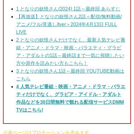
1
となりの妖怪さん(2024) 1話～最終回 あらすじ
【再放送】となりの妖怪さん2話＜配信/無料動画/
アニメ/フル/見逃し/tver＞2024年4月13日 FULL
LIVE
2 となりの妖怪さんだけ
でなく、最新人気テレビ番
組・アニメ・ドラマ・映画・バラエティ・グラビ
ア・アダルトの1話～最終話まで一気に視聴したい
方や原作を読みたい方もこちら！
3
となりの妖怪さん1話～最終回 YOUTUBE動画は
こちら
4 人気テレビ番組・映画・アニメ・ドラマ・バラエ
ティだけでなく、グラビア・アイドル・アダルト
作品などを30日間無料で観れる配信サービスDMM
TVはこちら!
※本ページはプロモーションを含みます