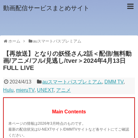
動画配信サービスまとめサイト
ホーム
auスマートパスプレミアム
【再放送】となりの妖怪さん2話＜配信/無料動
画/アニメ/フル/見逃し/tver＞2024年4月13日
FULL LIVE
2024/4/13
auスマートパスプレミアム
,
DMM TV
,
Hulu
,
mieruTV
,
UNEXT
,
アニメ
Main Contents
本ページの情報は2026年3月時点のものです。
最新の配信状況はU-NEXTサイト/DMMTVサイトなど各サイトにてご確認
ください。