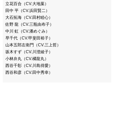
立花百合（CV.大地葉）
田中 平（CV.浜田賢二）
大石拓海（CV.田村睦心）
佐野 龍（CV.三瓶由布子）
中川 虹（CV.潘めぐみ）
早千代（CV.甲斐田裕子）
山本五郎左衛門（CV.三上哲）
坂木すず（CV.川澄綾子）
小林弁丸（CV.橘龍丸）
西谷千彰（CV.川島得愛）
西谷和彦（CV.田中秀幸）