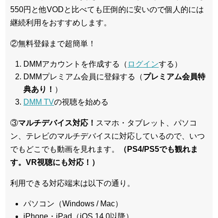
550円と他VODと比べても圧倒的に安いので個人的には
継続利用をおすすめします。
②無料登録まで超簡単！
DMMアカウントを作成する（
ログイン
する）
DMMプレミアム会員に登録する（
プレミアム会員特
典あり！
）
DMM TV
の視聴を始める
③
マルチデバイス対応！
スマホ・タブレット、パソコ
ン、テレビのマルチデバイスに対応している
ので、いつ
でもどこでも動画を見れます。
（PS4/PS5でも観れま
す。VR視聴にも対応！）
利用できる対応端末は以下の通り。
パソコン（Windows / Mac）
iPhone・iPad（iOS 14.0以降）