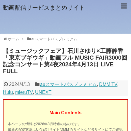
動画配信サービスまとめサイト
ホーム
auスマートパスプレミアム
【ミュージックフェア】石川さゆり×工藤静香
「東京ブギウギ」動画フル MUSIC FAIR3000回
記念コンサート第4夜2024年4月13日 LIVE
FULL
2024/4/13
auスマートパスプレミアム
,
DMM TV
,
Hulu
,
mieruTV
,
UNEXT
Main Contents
本ページの情報は2026年3月時点のものです。
最新の配信状況はU-NEXTサイト/DMMTVサイトなど各サイトにてご確認