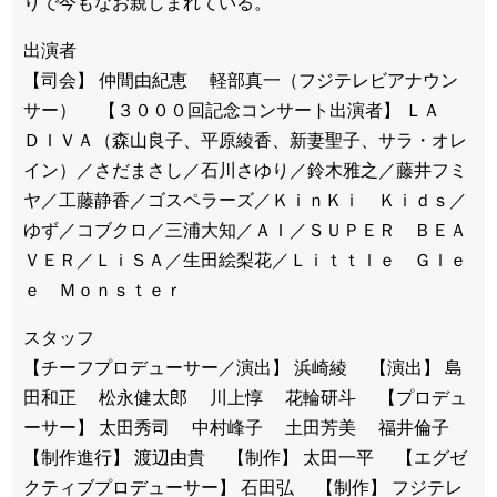
りで今もなお親しまれている。
出演者
【司会】 仲間由紀恵 軽部真一（フジテレビアナウン
サー） 【３０００回記念コンサート出演者】 ＬＡ
ＤＩＶＡ（森山良子、平原綾香、新妻聖子、サラ・オレ
イン）／さだまさし／石川さゆり／鈴木雅之／藤井フミ
ヤ／工藤静香／ゴスペラーズ／ＫｉｎＫｉ Ｋｉｄｓ／
ゆず／コブクロ／三浦大知／ＡＩ／ＳＵＰＥＲ ＢＥＡ
ＶＥＲ／ＬｉＳＡ／生田絵梨花／Ｌｉｔｔｌｅ Ｇｌｅ
ｅ Ｍｏｎｓｔｅｒ
スタッフ
【チーフプロデューサー／演出】 浜崎綾 【演出】 島
田和正 松永健太郎 川上惇 花輪研斗 【プロデュ
ーサー】 太田秀司 中村峰子 土田芳美 福井倫子
【制作進行】 渡辺由貴 【制作】 太田一平 【エグゼ
クティブプロデューサー】 石田弘 【制作】 フジテレ