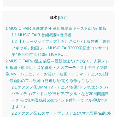
目次
[
隠す
]
1
MUSIC FAIR 最新放送分 番組概要＆キャスト&TVer情報
1.1
MUSIC FAIR 番組概要&出演者
1.2
【ミュージックフェア】石川さゆり×工藤静香「東京
ブギウギ」動画フル MUSIC FAIR3000回記念コンサート
第4夜2024年4月13日 LIVE FULL
2
MUSIC FAIRの過去放送～最新放送だけでなく、人気テレ
ビ番組・歌番組・音楽番組・人気アーティストのライブ映
像/MV・バラエティ・お笑い・映画・ドラマ・アニメの1話
～最新話のフル視聴（見逃し配信)や原作はこちら！
2.1
オススメ①DMM TV（アニメ/映画/ドラマ/エンタメ/
バラエティ/アイドル/グラビア/アダルトなど30日間無料
＜さらに無料登録後550ポイント付与＞でフル視聴でき
ます！）
2.2
オススメ②auスマートプレミアム(スマホ専用/au以外