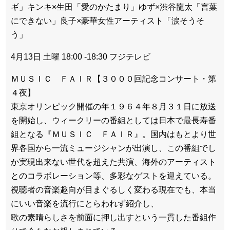
ギ」キンキ×生田「愛のかたまり」ゆず×渋谷龍太「言葉
にできない」良子×豪華女性アーティスト「涙そうそ
う」
4月13日 土曜 18:00 -18:30 フジテレビ
ＭＵＳＩＣ ＦＡＩＲ【３０００回記念コンサート・第
４夜】
東京オリンピック開催の年１９６４年８月３１日に放送
を開始し、ウィークリーの番組としては日本で最長寿番
組となる『ＭＵＳＩＣ ＦＡＩＲ』。国内はもとより世
界各国から一流ミュージシャンが出演し、この番組でし
か実現出来ない世代を超えた共演、海外のアーティスト
とのコラボレーション等、多彩なゲストを迎えている。
視聴者の音楽趣向が目まぐるしく変わる現在でも、本当
にいい音楽を流行にとらわれず紹介し、
歌の素晴らしさを前面に押し出すという一貫した番組作