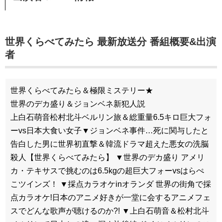
世界くらべてみたら 最新放送分 番組概要&出演
者
世界くらべてみたら＆極限ミステリー★
世界のデカ盛り＆ジョンベネ新犯人説
上白石萌音松村北斗ベルリン旅＆総重量6.5キロ巨大フォ
ーvs日本大食い女子▼ジョンベネ事件…死に関与したと
告白した男に世界初直撃＆韓流ドラマ超えた悪女の洗脳
殺人【世界くらべてみたら】 ▼世界のデカ盛り アメリ
カ・テキサスで挑むのは6.5kgの超巨大フォーvsはらぺ
こツインズ！ ▼採点カラオケinオランダ 世界の街角で採
点カラオケ!日本のアニメ好きが一堂に会するアニメフェ
スでどんな歌声が聴けるのか?! ▼上白石萌音＆松村北斗