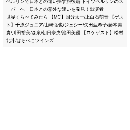
ベルリンで日本との違い探す旅後編 ドイツベルリンのス
ーパーへ！日本との意外な違いを発見！出演者
世界くらべてみたら 【MC】国分太一/上白石萌音 【ゲス
ト】千原ジュニア/山崎弘也/ジェシー/矢田亜希子/藤本美
貴/川田裕美/森泉/朝日奈央/池田美優 【ロケゲスト】松村
北斗/はらぺこツインズ