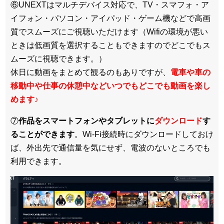
⑥UNEXTはマルチデバイス対応で、TV・スマフォ・ア
イフォン・パソコン・アイパッド・ゲーム機などで高画
質でスムーズにご視聴いただけます（Wifiの環境が悪い
ときは低画質を選択することもできますのでどこでもス
ムーズに視聴できます。）
休日に動画をまとめて観るのもありですが、
電車や車の
移動中や仕事の休憩中などいつでもどこでも動画を楽し
めます
♪
⑦
作品をスマートフォンやタブレットに
ダウンロード
す
ることができます
。Wi-Fi接続時にダウンロードしておけ
ば、外出先で通信量を気にせず、電波のないところでも
利用できます。