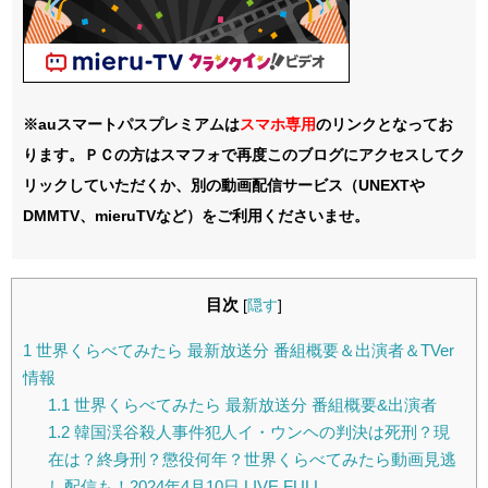
※auスマートパスプレミアムは
スマホ
専用
のリンクとなってお
ります。ＰＣの方はスマフォで再度このブログにアクセスしてク
リックしていただくか、別の動画配信サービス（UNEXTや
DMMTV、mieruTVなど）をご利用くださいませ。
目次
[
隠す
]
1
世界くらべてみたら 最新放送分 番組概要＆出演者＆TVer
情報
1.1
世界くらべてみたら 最新放送分 番組概要&出演者
1.2
韓国渓谷殺人事件犯人イ・ウンヘの判決は死刑？現
在は？終身刑？懲役何年？世界くらべてみたら動画見逃
し配信も！2024年4月10日 LIVE FULL