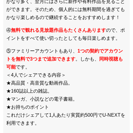
かなり多く、翌月にはさらに新作や有料作品を見ること
ができます。そのため、個人的には無料期間を過ぎても
かなり楽しめるので継続することをおすすめします！
④
無料で観れる見放題作品もたくさんあります
ので、ポ
イントをすべて使い切ったとしても毎日楽しめます。
⑤ファミリーアカウントもあり、
1つの契約でアカウン
トを無料で3つまで追加できます
。しかも、
同時視聴も
可能
です。
＜4人でシェアできる内容＞
★高品質・高音質な動画作品。
★160誌以上の雑誌。
★マンガ、小説などの電子書籍。
★お持ちのポイント
これだけシェアして1人あたり実質約500円でU-NEXTを
利用できます。