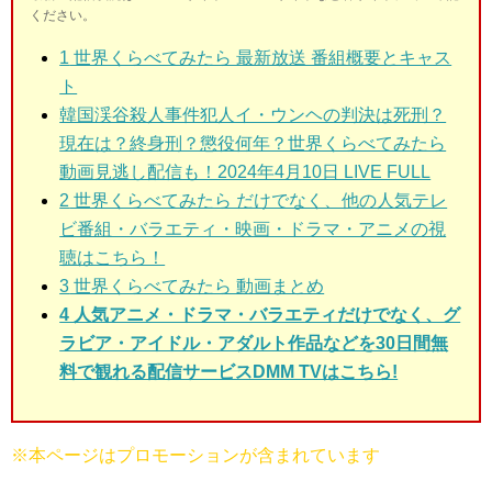
ください。
1
世界くらべてみたら 最新放送 番組概要とキャス
ト
韓国渓谷殺人事件犯人イ・ウンヘの判決は死刑？
現在は？終身刑？懲役何年？世界くらべてみたら
動画見逃し配信も！2024年4月10日 LIVE FULL
2
世界くらべてみたら だけでなく、他の人気テレ
ビ番組・バラエティ・映画・ドラマ・アニメの視
聴はこちら！
3
世界くらべてみたら 動画まとめ
4 人気アニメ・ドラマ・バラエティだけでなく、グ
ラビア・アイドル・アダルト作品などを30日間無
料で観れる配信サービスDMM TVはこちら!
※本ページはプロモーションが含まれています