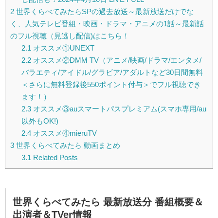
2
世界くらべてみたらSPの過去放送～最新放送だけでな
く、人気テレビ番組・映画・ドラマ・アニメの1話～最新話
のフル視聴（見逃し配信)はこちら！
2.1
オススメ①UNEXT
2.2
オススメ②DMM TV（アニメ/映画/ドラマ/エンタメ/
バラエティ/アイドル/グラビア/アダルトなど30日間無料
＜さらに無料登録後550ポイント付与＞でフル視聴でき
ます！）
2.3
オススメ③auスマートパスプレミアム(スマホ専用/au
以外もOK!)
2.4
オススメ④mieruTV
3
世界くらべてみたら 動画まとめ
3.1
Related Posts
世界くらべてみたら 最新放送分 番組概要＆
出演者＆TVer情報