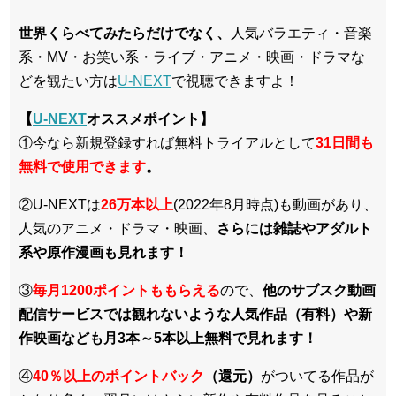
世界くらべてみたらだけでなく、
人気バラエティ・音楽
系・MV・お笑い系・ライブ・アニメ・映画・ドラマな
どを観たい方は
U-NEXT
で視聴できますよ！
【
U-NEXT
オススメポイント】
①今なら新規登録すれば無料トライアルとして
3
1日間も
無料で使用できます
。
②U-NEXTは
26万本以上
(2022年8月時点)も動画があり、
人気のアニメ・ドラマ・映画、
さらには雑誌やアダルト
系や原作漫画も見れます！
③
毎月1200ポイントももらえる
ので、
他のサブスク動画
配信サービスでは観れないような人気作品（有料）や新
作映画なども月3本～5本以上無料で見れます！
④
40％以上のポイントバック
（還元）
がついてる作品が