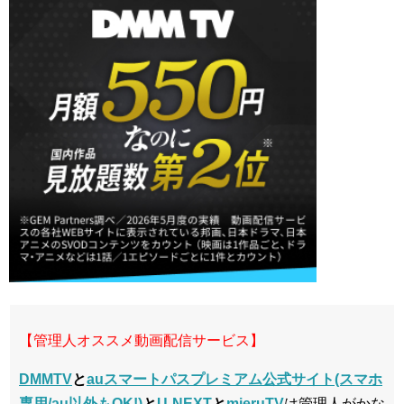
【管理人オススメ動画配信サービス】
DMMTV
と
auスマートパスプレミアム公式サイト(スマホ
専用/au以外もOK!)
と
U-NEXT
と
mieruTV
は管理人がかな