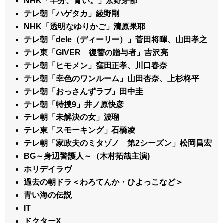
NHK「半分、青い。」永野芽郁
テレ朝「ハゲタカ」綾野剛
NHK「透明なゆりかご」清原果耶
テレ朝「dele（ディーリー）」菅田将暉、山田孝之
テレ東「GIVER 復讐の贈与者」吉沢亮
テレ朝「ヒモメン」窪田正孝、川口春奈
テレ朝「幸色のワンルーム」山田杏奈、上杉柊平
テレ朝「おっさんずラブ」田中圭
テレ朝「特捜9」井ノ原快彦
テレ朝「未解決の女」波瑠
テレ東「スモーキング」石橋凌
テレ朝「家政夫のミタゾノ 第2シーズン」松岡昌宏
BG～身辺警護人～（木村拓哉主演)
ホリデイラヴ
過去の朝ドラ＜わろてんか・ひよっこなど＞
青い海の伝説
IT
ドクターX