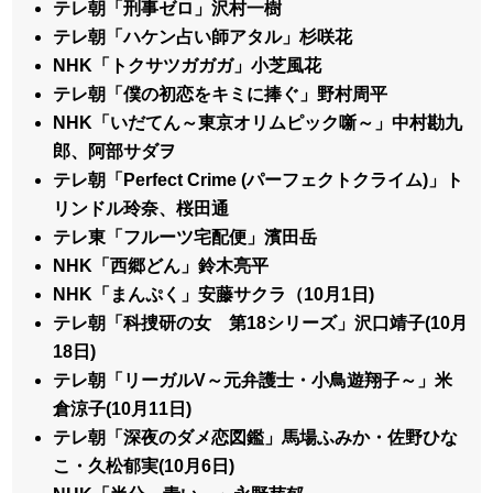
テレ朝「刑事ゼロ」沢村一樹
テレ朝「ハケン占い師アタル」杉咲花
NHK「トクサツガガガ」小芝風花
テレ朝「僕の初恋をキミに捧ぐ」野村周平
NHK「いだてん～東京オリムピック噺～」中村勘九
郎、阿部サダヲ
テレ朝「Perfect Crime (パーフェクトクライム)」ト
リンドル玲奈、桜田通
テレ東「フルーツ宅配便」濱田岳
NHK「西郷どん」鈴木亮平
NHK「まんぷく」安藤サクラ（10月1日)
テレ朝「科捜研の女 第18シリーズ」沢口靖子(10月
18日)
テレ朝「リーガルV～元弁護士・小鳥遊翔子～」米
倉涼子(10月11日)
テレ朝「深夜のダメ恋図鑑」馬場ふみか・佐野ひな
こ・久松郁実(10月6日)