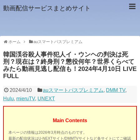
動画配信サービスまとめサイト
ホーム
auスマートパスプレミアム
韓国渓谷殺人事件犯人イ・ウンヘの判決は死
刑？現在は？終身刑？懲役何年？世界くらべて
みたら動画見逃し配信も！2024年4月10日 LIVE
FULL
2024/4/10
auスマートパスプレミアム
,
DMM TV
,
Hulu
,
mieruTV
,
UNEXT
Main Contents
本ページの情報は2026年3月時点のものです。
最新の配信状況はU-NEXTサイト/DMMTVサイトなど各サイトにてご確認