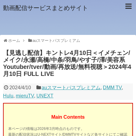
動画配信サービスまとめサイト
ホーム
auスマートパスプレミアム
【見逃し配信】キントレ4月10日＜イメチェン/
メイク/永瀬/高橋/中条/羽鳥/やす子/澤/美容系
Youtuber/tver/動画/再放送/無料視聴＞2024年4
月10日 FULL LIVE
2024/4/10
auスマートパスプレミアム
,
DMM TV
,
Hulu
,
mieruTV
,
UNEXT
Main Contents
本ページの情報は2026年3月時点のものです。
最新の配信状況はU-NEXTサイト/DMMTVサイトなど各サイトにてご確認