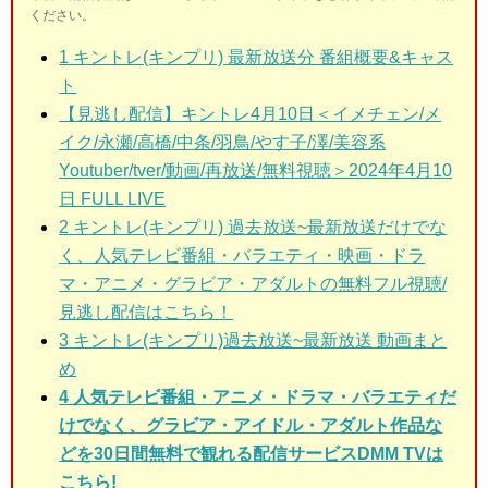
ください。
1 キントレ(キンプリ) 最新放送分 番組概要&キャス
ト
【見逃し配信】キントレ4月10日＜イメチェン/メ
イク/永瀬/高橋/中条/羽鳥/やす子/澤/美容系
Youtuber/tver/動画/再放送/無料視聴＞2024年4月10
日 FULL LIVE
2
キントレ(キンプリ) 過去放送~最新放送だけでな
く、人気テレビ番組・バラエティ・映画・ドラ
マ・アニメ・グラビア・アダルトの無料フル視聴/
見逃し配信はこちら！
3
キントレ(キンプリ)過去放送~最新放送 動画まと
め
4 人気テレビ番組・アニメ・ドラマ・バラエティだ
けでなく、グラビア・アイドル・アダルト作品な
どを30日間無料で観れる配信サービスDMM TVは
こちら!