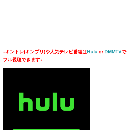
↓キントレ(キンプリ)や人気テレビ番組は
Hulu
or
DMMTV
で
フル視聴できます↓