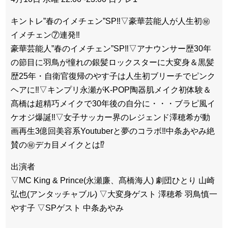
キントレ”春のイメチェン”SP‼▽豪華芸能人が人生初㊙
イメチェン⑦連発‼
豪華芸能人”春のイメチェン”SP‼▽アナウンサー歴30年
の節目に羽鳥が憧れの銀髪ロックスターに大変身＆黒髪
歴25年・自衛官復帰のやす子は人生初ブリーチでピンク
ヘアに‼▽キンプリ永瀬がK-POP陶器肌メイク初体験＆
髙橋は超精巧メイクで30年後の自分に・・・ブラピ風イ
ケオジ爆誕‼▽女子サッカー界のレジェンド澤穂希が動
画再生3億回美容系Youtuberと夢のコラボ‼中条あやみ絶
賛の㊙デカ目メイクとは⁉
出演者
▽MC King & Prince(永瀬廉、髙橋海人) 劇団ひとり 山崎
弘也(アンタッチャブル) ▽大変身ゲスト 澤穂希 羽鳥慎一
やす子 ▽SPゲスト 中条あやみ