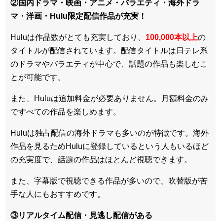
②国内ドラマ・映画・アニメ・バラエティ・
海外ドラ
マ・洋画・Hulu限定配信作品
が充実！
Huluは作品数がとても充実しており、
100,000本以上
の
タイトルが配信されています。配信タイトルは
日テレ系
のドラマやバラエティが中心
で、話題の作品も楽しむこ
とが可能です。
また、Huluは追加料金が必要ありません。
月額料金のみ
ですべての作品を楽しめます
。
Huluは
独占配信の海外ドラマも多い
のが特徴です。海外
作品を見るためHuluに登録しているという人もいるほど
の充実度で、話題の作品はほとんど視聴できます。
また、
字幕版で視聴できる作品が多い
ので、吹替版が苦
手な人にもおすすめです。
③リアルタイム配信・見逃し配信がある