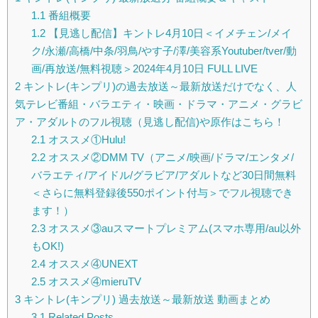
1.1
番組概要
1.2
【見逃し配信】キントレ4月10日＜イメチェン/メイ
ク/永瀬/高橋/中条/羽鳥/やす子/澤/美容系Youtuber/tver/動
画/再放送/無料視聴＞2024年4月10日 FULL LIVE
2
キントレ(キンプリ)の過去放送～最新放送だけでなく、人
気テレビ番組・バラエティ・映画・ドラマ・アニメ・グラビ
ア・アダルトのフル視聴（見逃し配信)や原作はこちら！
2.1
オススメ①Hulu!
2.2
オススメ②DMM TV（アニメ/映画/ドラマ/エンタメ/
バラエティ/アイドル/グラビア/アダルトなど30日間無料
＜さらに無料登録後550ポイント付与＞でフル視聴でき
ます！）
2.3
オススメ③auスマートプレミアム(スマホ専用/au以外
もOK!)
2.4
オススメ④UNEXT
2.5
オススメ④mieruTV
3
キントレ(キンプリ) 過去放送～最新放送 動画まとめ
3.1
Related Posts