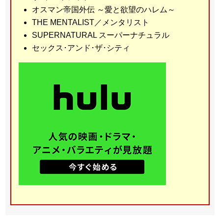
オスマン帝国外伝 ～愛と欲望のハレム～
THE MENTALIST／メンタリスト
SUPERNATURAL スーパーナチュラル
セックス･アンド･ザ･シティ