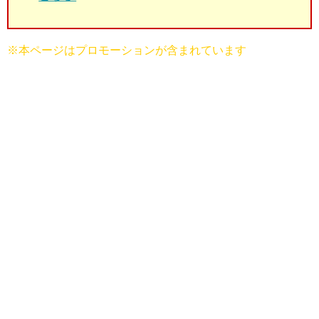
※本ページはプロモーションが含まれています