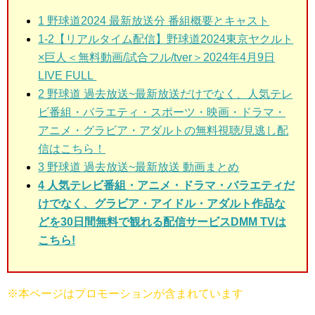
1
野球道2024 最新放送分 番組概要とキャスト
1-2
【リアルタイム配信】野球道2024東京ヤクルト
×巨人＜無料動画/試合フル/tver＞2024年4月9日
LIVE FULL
2 野球道
過去放送~最新放送だけでなく、人気テレ
ビ番組・バラエティ・スポーツ・映画・ドラマ・
アニメ・グラビア・アダルトの無料視聴/見逃し配
信はこちら！
3
野球道 過去放送~最新放送 動画まとめ
4 人気テレビ番組・アニメ・ドラマ・バラエティだ
けでなく、グラビア・アイドル・アダルト作品な
どを30日間無料で観れる配信サービスDMM TVは
こちら!
※本ページはプロモーションが含まれています