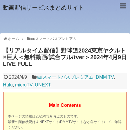
動画配信サービスまとめサイト
ホーム
auスマートパスプレミアム
【リアルタイム配信】野球道2024東京ヤクルト
×巨人＜無料動画/試合フル/tver＞2024年4月9日
LIVE FULL
2024/4/9
auスマートパスプレミアム
,
DMM TV
,
Hulu
,
mieruTV
,
UNEXT
Main Contents
本ページの情報は2026年3月時点のものです。
最新の配信状況はU-NEXTサイト/DMMTVサイトなど各サイトにてご確認
ください。