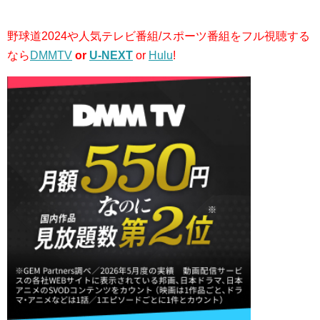
野球道2024や人気テレビ番組/スポーツ番組をフル視聴する
なら
DMMTV
or
U-NEXT
or
Hulu
!