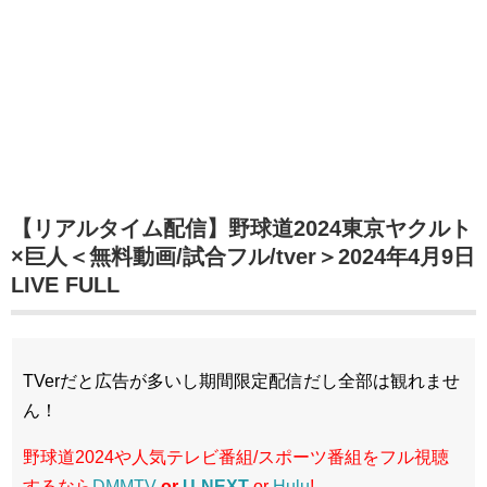
【リアルタイム配信】野球道2024東京ヤクルト
×巨人＜無料動画/試合フル/tver＞2024年4月9日
LIVE FULL
TVerだと広告が多いし期間限定配信だし全部は観れませ
ん！
野球道2024や人気テレビ番組/スポーツ番組をフル視聴
するなら
DMMTV
or
U-NEXT
or
Hulu
!