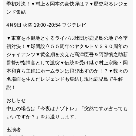
季初対決！▼村上＆岡本の豪快弾は？▼歴史彩るレジェ
ンド集結
4月9日 火曜 19:00 -20:54 フジテレビ
▼東京を本拠地とするライバル球団が鹿児島の地で今季
初対決！▼球団設立５５周年のヤクルトＶＳ９０周年の
ジャイアンツ▼黄金期を支えた髙津臣吾＆阿部慎之助新
監督が指揮官として激突▼伝統を受け継ぐ村上宗隆・岡
本和真ら主砲にホームランは飛び出すのか！？▼数々の
名場面を生んだレジェンドも集結し現地鹿児島で生解
説！
おしらせ
中止の場合は「今夜はナゾトレ」「突然ですが占っても
いいですか？」をお送りします。
出演者