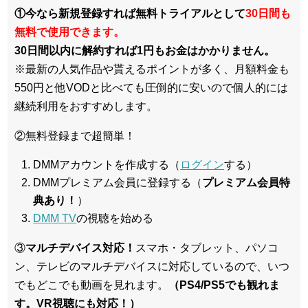
①今なら新規登録すれば無料トライアルとして
30日間も
無料で使用できます。
30日間以内に解約すれば1円もお金はかかりません。
※最新の人気作品や貰えるポイントが多く、月額料金も
550円と他VODと比べても圧倒的に安いので個人的には
継続利用をおすすめします。
②無料登録まで超簡単！
DMMアカウントを作成する（
ログイン
する）
DMMプレミアム会員に登録する（
プレミアム会員特
典あり！
）
DMM TV
の視聴を始める
③
マルチデバイス対応！
スマホ・タブレット、パソコ
ン、テレビのマルチデバイスに対応している
ので、いつ
でもどこでも動画を見れます。
（PS4/PS5でも観れま
す。VR視聴にも対応！）