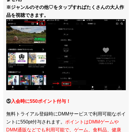
※ジャンルのその他♡をタップすればたくさんの大人作
品を視聴できます。
⑤
入会時に550ポイント付与！
無料トライアル登録時にDMMサービスで利用可能なポイ
ントに550pt付与されます。
ポイントはDMMゲームや
DMM通販などでも利用可能で、ゲーム、食料品、健康