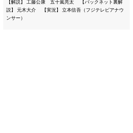
【解説】 工藤公康 五十嵐亮太 【バックネット裏解
説】 元木大介 【実況】 立本信吾（フジテレビアナウ
ンサー）