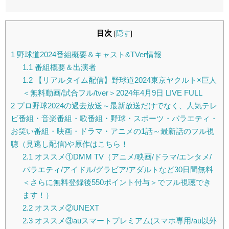
目次
[
隠す
]
1
野球道2024番組概要＆キャスト&TVer情報
1.1
番組概要＆出演者
1.2
【リアルタイム配信】野球道2024東京ヤクルト×巨人
＜無料動画/試合フル/tver＞2024年4月9日 LIVE FULL
2
プロ野球2024の過去放送～最新放送だけでなく、人気テレ
ビ番組・音楽番組・歌番組・野球・スポーツ・バラエティ・
お笑い番組・映画・ドラマ・アニメの1話～最新話のフル視
聴（見逃し配信)や原作はこちら！
2.1
オススメ①DMM TV（アニメ/映画/ドラマ/エンタメ/
バラエティ/アイドル/グラビア/アダルトなど30日間無料
＜さらに無料登録後550ポイント付与＞でフル視聴でき
ます！）
2.2
オススメ②UNEXT
2.3
オススメ③auスマートプレミアム(スマホ専用/au以外