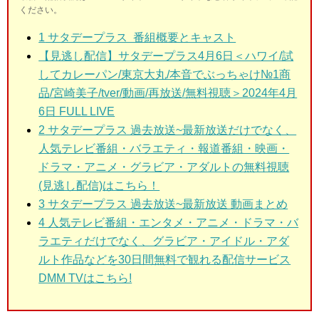
ください。
1
サタデープラス 番組概要とキャスト
【見逃し配信】サタデープラス4月6日＜ハワイ/試
してカレーパン/東京大丸/本音でぶっちゃけ№1商
品/宮崎美子/tver/動画/再放送/無料視聴＞2024年4月
6日 FULL LIVE
2
サタデープラス 過去放送~最新放送だけでなく、
人気テレビ番組・バラエティ・報道番組・映画・
ドラマ・アニメ・グラビア・アダルトの無料視聴
(見逃し配信)はこちら！
3
サタデープラス 過去放送~最新放送 動画まとめ
4 人気テレビ番組・エンタメ・アニメ・ドラマ・バ
ラエティだけでなく、グラビア・アイドル・アダ
ルト作品などを30日間無料で観れる配信サービス
DMM TVはこちら!