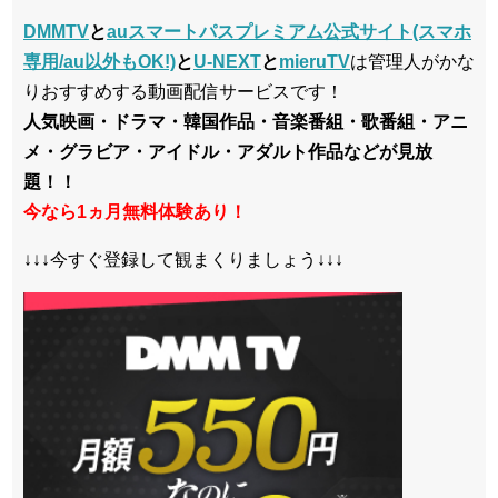
DMMTV
と
auスマートパスプレミアム公式サイト(スマホ
専用/au以外もOK!)
と
U-NEXT
と
mieruTV
は管理人がかな
りおすすめする動画配信サービスです！
人気映画・ドラマ・韓国作品・音楽番組・歌番組・アニ
メ・グラビア・アイドル・アダルト作品などが見放
題！！
今なら1ヵ月無料体験あり！
↓↓↓今すぐ登録して観まくりましょう↓↓↓