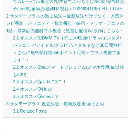
てカレーパン/東京大丸/本音でぶっちゃけ№1商品/宮崎美
子/tver/動画/再放送/無料視聴＞2024年4月6日 FULL LIVE
2
サタデープラスの過去放送～最新放送だけでなく、人気テ
レビ番組・バラエティ・報道番組・映画・ドラマ・アニメの
1話～最新話の無料フル視聴（見逃し配信)や原作はこちら！
2.1
オススメ①DMM TV（アニメ/映画/ドラマ/エンタメ/
バラエティ/アイドル/グラビア/アダルトなど30日間無料
＜さらに無料登録後550ポイント付与＞でフル視聴でき
ます！）
2.2
オススメ②auスマートプレミアム(スマホ専用/au以外
もOK!)
2.3
オススメ③ＵＮＥXＴ！
2.4
オススメ③Hulu!
2.5
オススメ⑤mieruTV
3
サタデープラス 過去放送～最新放送 動画まとめ
3.1
Related Posts