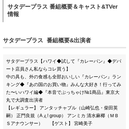
サタデープラス
番組概要＆キャスト&TVer
情報
サタデープラス 番組概要&出演者
サタデープラス【ハワイ◆試して『カレーパン』◆デパ
ート店員さん私ならコレ買う】
中の具も、外の食感も全部おいしい『カレーパン』ラン
キング◆『あの国のお買い物』みんな大好き！行ってみ
た〜いハワイ編◆『本音でぶっちゃけ№1商品』東京大
丸で大調査出演者
【レギュラー】 アンタッチャブル（山崎弘也・柴田英
嗣） 正門良規（Aぇ! group） アンミカ 清水麻椰（ＭＢ
Ｓアナウンサー） 【ゲスト】 宮崎美子