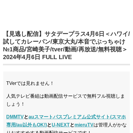
【見逃し配信】サタデープラス4月6日＜ハワイ/
試してカレーパン/東京大丸/本音でぶっちゃけ
№1商品/宮崎美子/tver/動画/再放送/無料視聴＞
2024年4月6日 FULL LIVE
TVerでは見れません！
人気テレビ番組は動画配信サービスで無料フル視聴しま
しょう！
DMMTV
と
auスマートパスプレミアム公式サイト(スマホ
専用/au以外もOK!)
と
U-NEXT
と
mieruTV
は管理人がかな
りおすすめする動画配信サービスです！