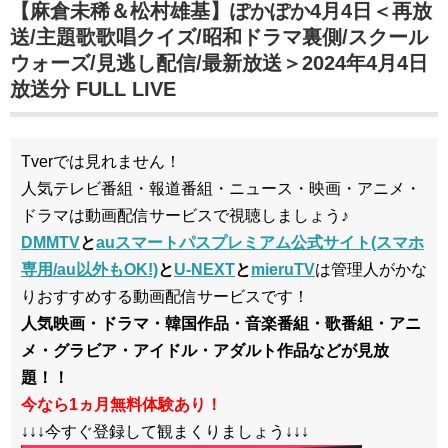
【麻倉未稀＆松村雄基】ぽかぽか4月4日＜再放
送/主題歌歌唱クイズ/昭和ドラマ裏側/スクール
ウォーズ/見逃し配信/最新放送＞2024年4月4日
放送分 FULL LIVE
Tverでは見れません！
人気テレビ番組・報道番組・ニュース・映画・アニメ・
ドラマは動画配信サービスで視聴しましょう♪
DMMTV
と
auスマートパスプレミアム公式サイト(スマホ
専用/au以外もOK!)
と
U-NEXT
と
mieruTV
は管理人がかな
りおすすめする動画配信サービスです！
人気映画・ドラマ・韓国作品・音楽番組・歌番組・アニ
メ・グラビア・アイドル・アダルト作品などが見放
題！！
今なら1ヵ月無料体験あり！
↓↓↓今すぐ登録して観まくりましょう↓↓↓