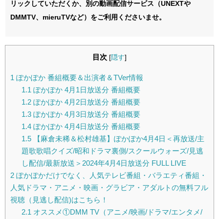
リックしていただくか、別の動画配信サービス（UNEXTや
DMMTV、mieruTVなど）をご利用くださいませ。
目次
[
隠す
]
1
ぽかぽか 番組概要＆出演者＆TVer情報
1.1
ぽかぽか 4月1日放送分 番組概要
1.2
ぽかぽか 4月2日放送分 番組概要
1.3
ぽかぽか 4月3日放送分 番組概要
1.4
ぽかぽか 4月4日放送分 番組概要
1.5
【麻倉未稀＆松村雄基】ぽかぽか4月4日＜再放送/主
題歌歌唱クイズ/昭和ドラマ裏側/スクールウォーズ/見逃
し配信/最新放送＞2024年4月4日放送分 FULL LIVE
2
ぽかぽかだけでなく、人気テレビ番組・バラエティ番組・
人気ドラマ・アニメ・映画・グラビア・アダルトの無料フル
視聴（見逃し配信)はこちら！
2.1
オススメ①DMM TV（アニメ/映画/ドラマ/エンタメ/