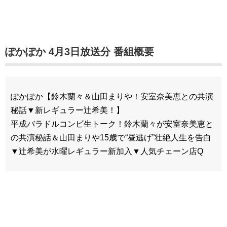
ぽかぽか 4月3日放送分 番組概要
ぽかぽか【鈴木蘭々＆山田まりや！安室奈美恵との共演
秘話▼新レギュラー辻希美！】
平成バラドルコンビ生トーク！鈴木蘭々が安室奈美恵と
の共演秘話＆山田まりや15歳で“昼逃げ”壮絶人生を告白
▼辻希美が水曜レギュラー新加入▼人気チェーン店Q