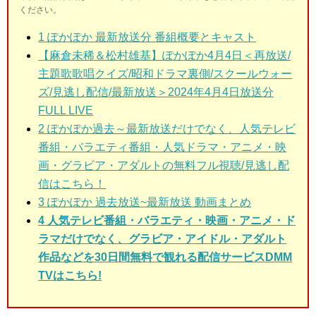
ください。
1
ぽかぽか 最新放送分 番組概要とキャスト
【麻倉未稀＆松村雄基】ぽかぽか4月4日＜再放送/
主題歌歌唱クイズ/昭和ドラマ裏側/スクールウォー
ズ/見逃し配信/最新放送＞2024年4月4日放送分
FULL LIVE
2
ぽかぽか過去～最新放送だけでなく、人気テレビ
番組・バラエティ番組・人気ドラマ・アニメ・映
画・グラビア・アダルトの無料フル視聴/見逃し配
信はこちら！
3
ぽかぽか 過去放送~最新放送 動画まとめ
4 人気テレビ番組・バラエティ・映画・アニメ・ド
ラマだけでなく、グラビア・アイドル・アダルト
作品などを30日間無料で観れる配信サービスDMM
TVはこちら!