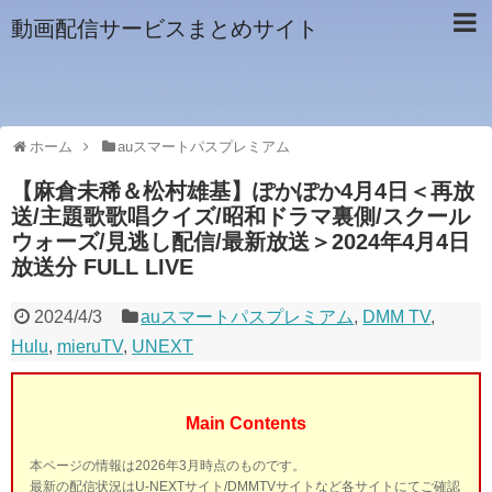
動画配信サービスまとめサイト
ホーム
auスマートパスプレミアム
【麻倉未稀＆松村雄基】ぽかぽか4月4日＜再放
送/主題歌歌唱クイズ/昭和ドラマ裏側/スクール
ウォーズ/見逃し配信/最新放送＞2024年4月4日
放送分 FULL LIVE
2024/4/3
auスマートパスプレミアム
,
DMM TV
,
Hulu
,
mieruTV
,
UNEXT
Main Contents
本ページの情報は2026年3月時点のものです。
最新の配信状況はU-NEXTサイト/DMMTVサイトなど各サイトにてご確認