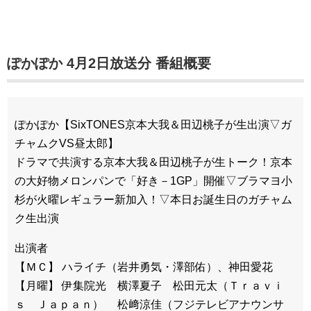
ぽかぽか 4月2日放送分 番組概要
ぽかぽか【SixTONES京本大我＆田辺桃子が生出演▽ガ
チャムクVS昼太郎】
ドラマで共演する京本大我＆田辺桃子が生トーク！京本
の大好物メロンパンで「好き－1GP」開催▽ブラマヨ小
杉が火曜レギュラー新加入！▽本日お誕生日のガチャム
ク生出演
出演者
【ＭＣ】 ハライチ（岩井勇気・澤部佑）、神田愛花
【月曜】 伊集院光 横澤夏子 松田元太（Ｔｒａｖｉ
ｓ Ｊａｐａｎ） 松﨑涼佳（フジテレビアナウンサ