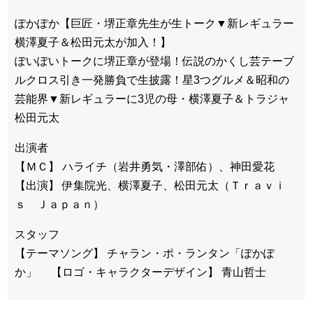
ぽかぽか【巨匠・堺正章先生が生トーク▼新レギュラー
横澤夏子＆松田元太が加入！】
ぽいぽいトークに堺正章が登場！伝説のかくし芸テーブ
ルクロス引き一発勝負で生披露！星3つグルメ＆昭和の
芸能界▼新レギュラーに3児の母・横澤夏子＆トラジャ
松田元太
出演者
【ＭＣ】 ハライチ（岩井勇気・澤部佑）、神田愛花
【出演】 伊集院光、横澤夏子、松田元太（Ｔｒａｖｉ
ｓ Ｊａｐａｎ）
スタッフ
【テーマソング】 チャラン・ポ・ランタン「ぽかぽ
か」 【ロゴ・キャラクターデザイン】 青山哲士