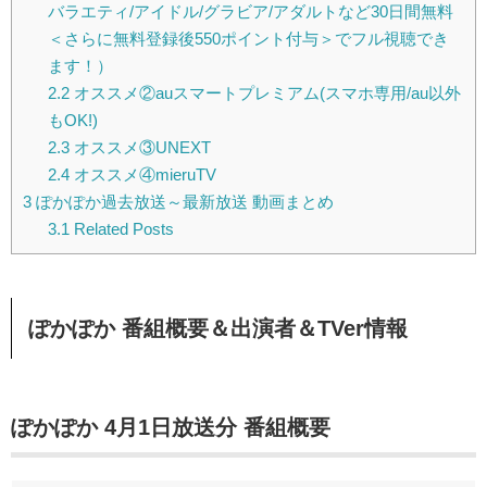
バラエティ/アイドル/グラビア/アダルトなど30日間無料
＜さらに無料登録後550ポイント付与＞でフル視聴でき
ます！）
2.2
オススメ②auスマートプレミアム(スマホ専用/au以外
もOK!)
2.3
オススメ③UNEXT
2.4
オススメ④mieruTV
3
ぽかぽか過去放送～最新放送 動画まとめ
3.1
Related Posts
ぽかぽか 番組概要＆出演者＆TVer情報
ぽかぽか 4月1日放送分 番組概要