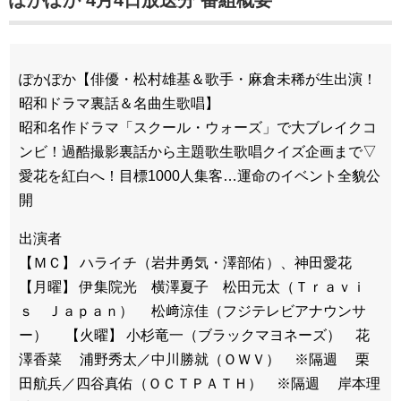
ぽかぽか【俳優・松村雄基＆歌手・麻倉未稀が生出演！
昭和ドラマ裏話＆名曲生歌唱】
昭和名作ドラマ「スクール・ウォーズ」で大ブレイクコ
ンビ！過酷撮影裏話から主題歌生歌唱クイズ企画まで▽
愛花を紅白へ！目標1000人集客…運命のイベント全貌公
開
出演者
【ＭＣ】 ハライチ（岩井勇気・澤部佑）、神田愛花
【月曜】 伊集院光 横澤夏子 松田元太（Ｔｒａｖｉ
ｓ Ｊａｐａｎ） 松﨑涼佳（フジテレビアナウンサ
ー） 【火曜】 小杉竜一（ブラックマヨネーズ） 花
澤香菜 浦野秀太／中川勝就（ＯＷＶ） ※隔週 栗
田航兵／四谷真佑（ＯＣＴＰＡＴＨ） ※隔週 岸本理