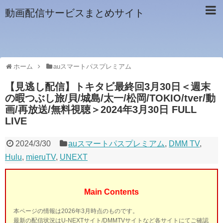
動画配信サービスまとめサイト
ホーム
auスマートパスプレミアム
【見逃し配信】トキタビ最終回3月30日＜週末
の暇つぶし旅/貝/城島/太一/松岡/TOKIO/tver/動
画/再放送/無料視聴＞2024年3月30日 FULL
LIVE
2024/3/30
auスマートパスプレミアム
,
DMM TV
,
Hulu
,
mieruTV
,
UNEXT
Main Contents
本ページの情報は2026年3月時点のものです。
最新の配信状況はU-NEXTサイト/DMMTVサイトなど各サイトにてご確認