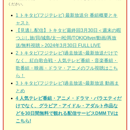
ください。
1
トキタビ(フジテレビ) 最新放送分 番組概要とキ
ャスト
【見逃し配信】トキタビ最終回3月30日＜週末の暇
つぶし旅/貝/城島/太一/松岡/TOKIO/tver/動画/再放
送/無料視聴＞2024年3月30日 FULL LIVE
2 トキタビ(フジテレビ)
過去放送~最新放送だけで
なく、紅白歌合戦・人気テレビ番組・音楽番組・
歌番組・映画・ドラマ・アニメのフル視聴はこち
ら！
3 トキタビ(フジテレビ)
過去放送~最新放送 動画ま
とめ
4 人気テレビ番組・アニメ・ドラマ・バラエティだ
けでなく、グラビア・アイドル・アダルト作品な
どを30日間無料で観れる配信サービスDMM TVは
こちら!