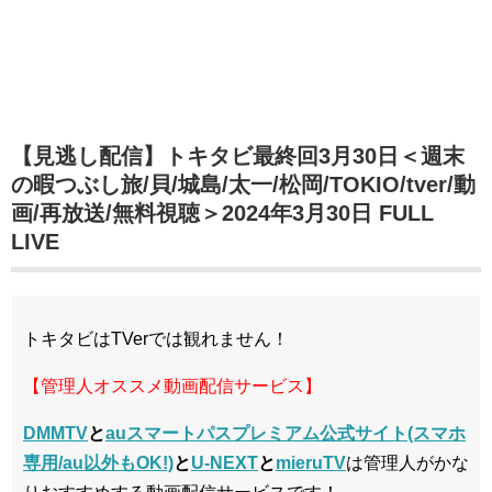
【見逃し配信】トキタビ最終回3月30日＜週末
の暇つぶし旅/貝/城島/太一/松岡/TOKIO/tver/動
画/再放送/無料視聴＞2024年3月30日 FULL
LIVE
トキタビはTVerでは観れません！
【管理人オススメ動画配信サービス】
DMMTV
と
auスマートパスプレミアム公式サイト(スマホ
専用/au以外もOK!)
と
U-NEXT
と
mieruTV
は管理人がかな