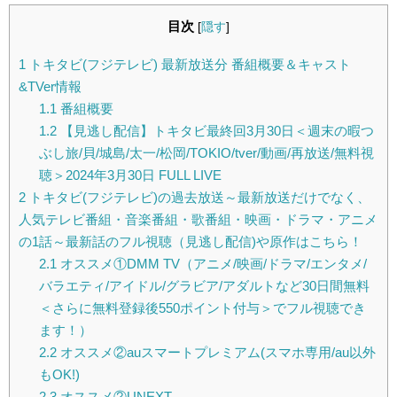
目次
[
隠す
]
1
トキタビ(フジテレビ) 最新放送分 番組概要＆キャスト
&TVer情報
1.1
番組概要
1.2
【見逃し配信】トキタビ最終回3月30日＜週末の暇つ
ぶし旅/貝/城島/太一/松岡/TOKIO/tver/動画/再放送/無料視
聴＞2024年3月30日 FULL LIVE
2
トキタビ(フジテレビ)の過去放送～最新放送だけでなく、
人気テレビ番組・音楽番組・歌番組・映画・ドラマ・アニメ
の1話～最新話のフル視聴（見逃し配信)や原作はこちら！
2.1
オススメ①DMM TV（アニメ/映画/ドラマ/エンタメ/
バラエティ/アイドル/グラビア/アダルトなど30日間無料
＜さらに無料登録後550ポイント付与＞でフル視聴でき
ます！）
2.2
オススメ②auスマートプレミアム(スマホ専用/au以外
もOK!)
2.3
オススメ②UNEXT