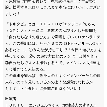
▽貝料理で門出を祝おう！城島謎の発言…太一思わず
涙…松岡本音ポロリ…これまで本当にありがとうござい
ました！
『トキタビ』とは…ＴＯＫＩＯが“エンジェル”ちゃん
（女性芸人）と一緒に、週末ののんびりとした時間を
「自分たちなりの遊び方」で満喫していくロケバラエテ
ィ。この番組には、たった３つの≪ゆる〜いルール≫が
あるだけ…。 ①みんなが持ち回りで「今日の遊び方」を
持ってくる。 ②その遊び方に他のメンバーは付き合う。
③自分たちでスマホ撮影するので、メインスマホ担当を
くじ引きで１人決める。
この番組を観れば、等身大のトキタビメンバーたちの週
末を、のぞき見しているかのような感覚になれるか
も！？『トキタビ』に是非ご期待ください！
出演者
ＴＯＫＩＯ エンジェルちゃん（女性芸人の皆さん）