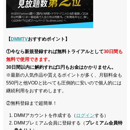
【
DMMTV
おすすめポイント】
①今なら新規登録すれば無料トライアルとして
30日間も
無料で使用できます。
30日間以内に解約すれば1円もお金はかかりません。
※最新の人気作品や貰えるポイントが多く、月額料金も
550円と他VODと比べても圧倒的に安いので個人的には
継続利用をおすすめします。
②無料登録まで超簡単！
DMMアカウントを作成する（
ログイン
する）
DMMプレミアム会員に登録する（
プレミアム会員特