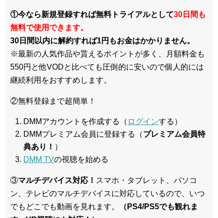
①今なら新規登録すれば無料トライアルとして
30日間も
無料で使用できます。
30日間以内に解約すれば1円もお金はかかりません。
※最新の人気作品や貰えるポイントが多く、月額料金も
550円と他VODと比べても圧倒的に安いので個人的には
継続利用をおすすめします。
②無料登録まで超簡単！
DMMアカウントを作成する（
ログイン
する）
DMMプレミアム会員に登録する（
プレミアム会員特
典あり！
）
DMM TV
の視聴を始める
③
マルチデバイス対応！
スマホ・タブレット、パソコ
ン、テレビのマルチデバイスに対応している
ので、いつ
でもどこでも動画を見れます。
（PS4/PS5でも観れま