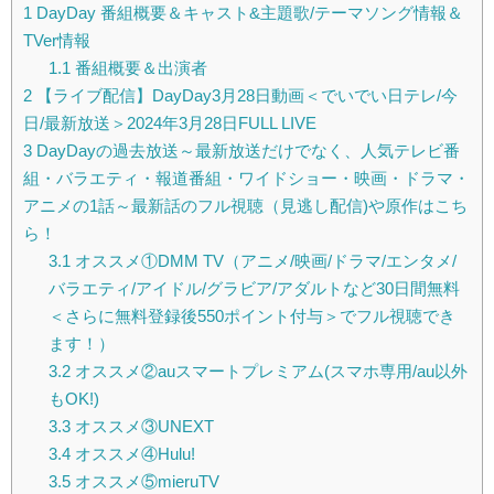
1
DayDay 番組概要＆キャスト&主題歌/テーマソング情報＆
TVer情報
1.1
番組概要＆出演者
2
【ライブ配信】DayDay3月28日動画＜でいでい日テレ/今
日/最新放送＞2024年3月28日FULL LIVE
3
DayDayの過去放送～最新放送だけでなく、人気テレビ番
組・バラエティ・報道番組・ワイドショー・映画・ドラマ・
アニメの1話～最新話のフル視聴（見逃し配信)や原作はこち
ら！
3.1
オススメ①DMM TV（アニメ/映画/ドラマ/エンタメ/
バラエティ/アイドル/グラビア/アダルトなど30日間無料
＜さらに無料登録後550ポイント付与＞でフル視聴でき
ます！）
3.2
オススメ②auスマートプレミアム(スマホ専用/au以外
もOK!)
3.3
オススメ③UNEXT
3.4
オススメ④Hulu!
3.5
オススメ⑤mieruTV