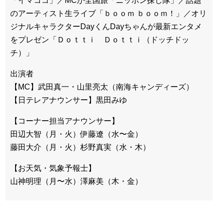
「イマココ」／MCが全国旅「ニッポン探し隊」／話題
のアーティスト生ライブ「ｂｏｏｍ ｂｏｏｍ！」／オリ
ジナルキャラクターDayくんDayちゃんが最新エンタメ
をプレゼン「Ｄｏｔｔｉ Ｄｏｔｔｉ（ドッチドッ
チ）」
出演者
【MC】武田真一・山里亮太（南海キャンディーズ）
【日テレアナウンサー】黒田みゆ
【コーナー担当アナウンサー】
田辺大智（月・火）伊藤遼（水〜金）
藤田大介（月・火）杉野真実（水・木）
【お天気・気象予報士】
山神明理（月〜水）澤麻美（木・金）