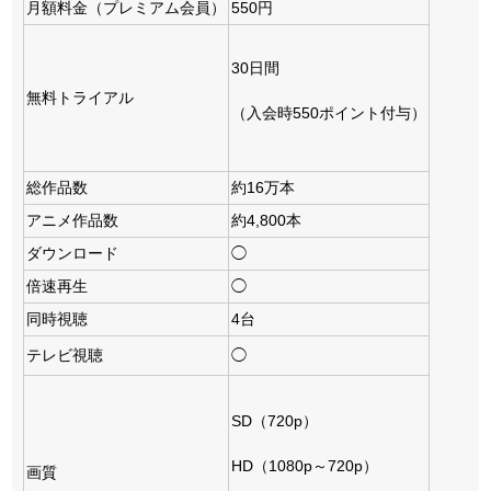
月額料金（プレミアム会員）
550円
30日間
無料トライアル
（入会時550ポイント付与）
総作品数
約16万本
アニメ作品数
約4,800本
ダウンロード
◯
倍速再生
◯
同時視聴
4台
テレビ視聴
◯
SD（720p）
HD（1080p～720p）
画質