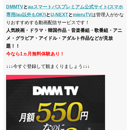
DMMTV
と
auスマートパスプレミアム公式サイト(スマホ
専用/au以外もOK!)
と
U-NEXT
と
mieruTV
は管理人がかな
りおすすめする動画配信サービスです！
人気映画・ドラマ・韓国作品・音楽番組・歌番組・アニ
メ・グラビア・アイドル・アダルト作品などが見放
題！！
今なら1ヵ月無料体験あり！
↓↓↓今すぐ登録して観まくりましょう↓↓↓