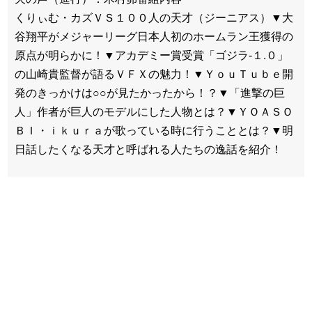
くりぃむ・カズＶＳ１００人の天才（ジーニアス）▼大
谷翔平がメジャーリーグ日本人初のホームラン王獲得の
原点が明らかに！▼アカデミー賞受賞「ゴジラ-１.０」
の山崎貴監督が語るＶＦＸの魅力！▼ＹｏｕＴｕｂｅ開
発のきっかけは○○が見たかったから！？▼「進撃の巨
人」作者が巨人のモデルにした人物とは？▼ＹＯＡＳＯ
ＢＩ・ｉｋｕｒａが歌っている時に行うこととは？▼明
日話したくなる天才と呼ばれる人たちの逸話を紹介！