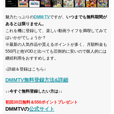
魅力たっぷりの
DMM TV
ですが、
いつまでも無料期間が
あるとは限りません。
これを機に登録して、楽しい動画ライフを満喫してみて
はいかがでしょうか？
※最新の人気作品や貰えるポイントが多く、月額料金も
550円と他VODと比べても圧倒的に安いので個人的には
継続利用をおすすめします。
↓詳細＆登録はこちら↓
DMMTV無料登録方法&詳細
↓↓今すぐ無料登録したい方は↓↓
初回30日無料＆550ポイントプレゼント
DMMTVの
公式サイト