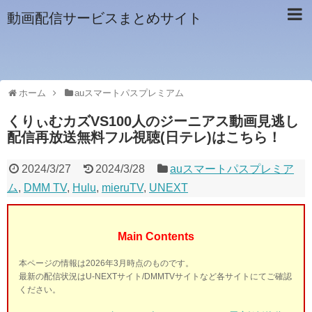
動画配信サービスまとめサイト
ホーム
auスマートパスプレミアム
くりぃむカズVS100人のジーニアス動画見逃し
配信再放送無料フル視聴(日テレ)はこちら！
2024/3/27
2024/3/28
auスマートパスプレミア
ム
,
DMM TV
,
Hulu
,
mieruTV
,
UNEXT
Main Contents
本ページの情報は2026年3月時点のものです。
最新の配信状況はU-NEXTサイト/DMMTVサイトなど各サイトにてご確認
ください。