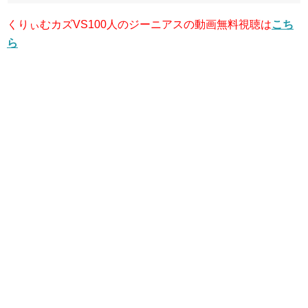
くりぃむカズVS100人のジーニアスの動画無料視聴は
こち
ら