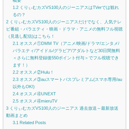
概要
1.2
くりぃむカズVS100人のジーニアスはTVerでは観れ
るの？
2
くりぃむカズVS100人のジーニアスだけでなく、人気テレ
ビ番組・バラエティ・映画・ドラマ・アニメの無料フル視聴
（見逃し配信)はこちら！
2.1
オススメ①DMM TV（アニメ/映画/ドラマ/エンタメ/
バラエティ/アイドル/グラビア/アダルトなど30日間無料
＜さらに無料登録後550ポイント付与＞でフル視聴でき
ます！）
2.2
オススメ②Hulu！
2.3
オススメ③auスマートパスプレミアム(スマホ専用/au
以外もOK!)
2.4
オススメ④UNEXT
2.5
オススメ④mieruTV
3
くりぃむカズVS100人のジーニアス 過去放送～最新放送
動画まとめ
3.1
Related Posts