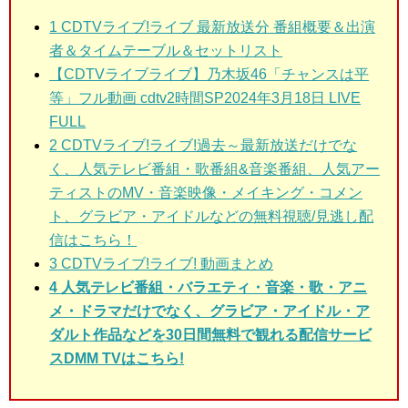
1
CDTVライブ!ライブ 最新放送分 番組概要＆出演
者＆タイムテーブル＆セットリスト
【CDTVライブライブ】乃木坂46「チャンスは平
等」フル動画 cdtv2時間SP2024年3月18日 LIVE
FULL
2
CDTVライブ!ライブ!過去～最新放送だけでな
く、人気テレビ番組・歌番組&音楽番組、人気アー
ティストのMV・音楽映像・メイキング・コメン
ト、グラビア・アイドルなどの無料視聴/見逃し配
信はこちら！
3
CDTVライブ!ライブ! 動画まとめ
4 人気テレビ番組・バラエティ・音楽・歌・アニ
メ・ドラマだけでなく、グラビア・アイドル・ア
ダルト作品などを30日間無料で観れる配信サービ
スDMM TVはこちら!