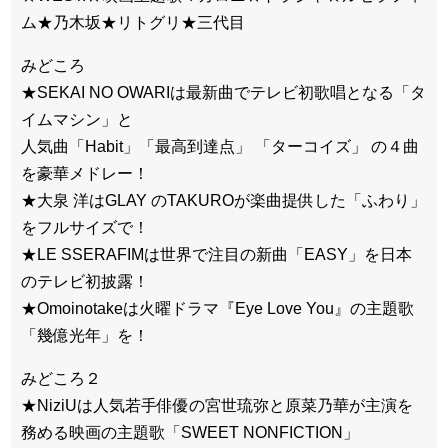
ム★乃木坂★リトグリ★三代目
みどころ
★SEKAI NO OWARIは最新曲でテレビ初歌唱となる「タ
イムマシン」と
人気曲「Habit」「最高到達点」 「ターコイズ」 の４曲
を豪華メドレー！
★大泉 洋はGLAY のTAKUROが楽曲提供した「ふわり」
をフルサイズで！
★LE SSERAFIMは世界で注目の新曲「EASY」を日本
のテレビ初披露！
★Omoinotakeは火曜ドラマ『Eye Love You』の主題歌
「幾億光年」を！
みどころ２
★NiziUは人気若手俳優の宮世琉弥と原菜乃華が主演を
務める映画の主題歌「SWEET NONFICTION」