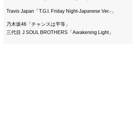
Travis Japan「T.G.I. Friday Night-Japanese Ver.-」
乃木坂46「チャンスは平等」
三代目 J SOUL BROTHERS「Awakening Light」