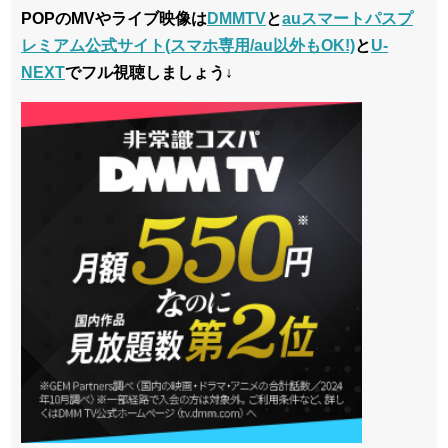
POPのMVやライブ映像は
DMMTV
と
auスマートパスプ
レミアム公式サイト(スマホ専用/au以外もOK!)
と
U-
NEXT
でフル視聴しましょう↓