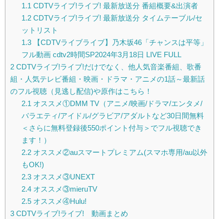
1.1
CDTVライブ!ライブ! 最新放送分 番組概要&出演者
1.2
CDTVライブ!ライブ! 最新放送分 タイムテーブル/セ
ットリスト
1.3
【CDTVライブライブ】乃木坂46「チャンスは平等」
フル動画 cdtv2時間SP2024年3月18日 LIVE FULL
2
CDTVライブ!ライブ!だけでなく、他人気音楽番組、歌番
組・人気テレビ番組・映画・ドラマ・アニメの1話～最新話
のフル視聴（見逃し配信)や原作はこちら！
2.1
オススメ①DMM TV（アニメ/映画/ドラマ/エンタメ/
バラエティ/アイドル/グラビア/アダルトなど30日間無料
＜さらに無料登録後550ポイント付与＞でフル視聴でき
ます！）
2.2
オススメ②auスマートプレミアム(スマホ専用/au以外
もOK!)
2.3
オススメ③UNEXT
2.4
オススメ③mieruTV
2.5
オススメ④Hulu!
3
CDTVライブ!ライブ! 動画まとめ