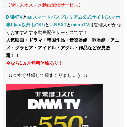
【管理人オススメ動画配信サービス】
DMMTV
と
auスマートパスプレミアム公式サイト(スマホ
専用/au以外もOK!)
と
U-NEXT
と
mieruTV
は管理人がかな
りおすすめする動画配信サービスです！
人気映画・ドラマ・韓国作品・音楽番組・歌番組・アニ
メ・グラビア・アイドル・アダルト作品などが見放
題！！
今なら1ヵ月無料体験あり！
↓↓↓今すぐ登録して観まくりましょう↓↓↓