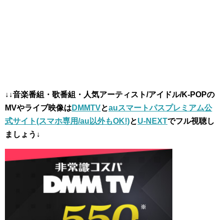
↓↓音楽番組・歌番組・人気アーティスト/アイドル/K-POPの
MVやライブ映像は
DMMTV
と
auスマートパスプレミアム公
式サイト(スマホ専用/au以外もOK!)
と
U-NEXT
でフル視聴し
ましょう↓