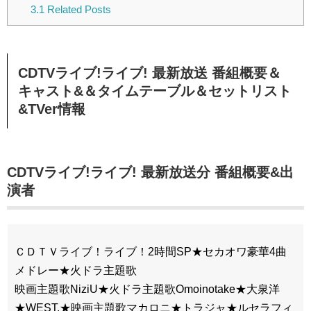
3.1
Related Posts
CDTVライブ!ライブ! 最新放送 番組概要＆
キャスト&＆タイムテーブル＆セットリスト
&TVer情報
CDTVライブ!ライブ! 最新放送分 番組概要&出
演者
ＣＤＴＶライブ！ライブ！2時間SP★セカオワ豪華4曲
メドレー★火ドラ主題歌
映画主題歌NiziU★火ドラ主題歌Omoinotake★大泉洋
★WEST.★映画主題歌マカロニ★トラジャ★ルセラフィ