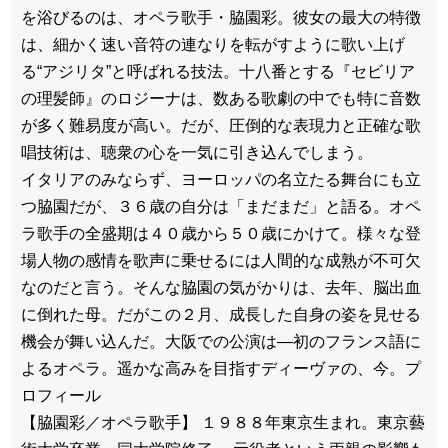
を浴びるのは、オペラ歌手・脇園彩。彼女の最大の特徴
は、細かく速い音符の連なりを転がすように歌い上げ
る“アジリタ”と呼ばれる技法。十八番とする『セビリア
の理髪師』のロジーナは、数ある歌劇の中でも特に音数
が多く難易度が高い。だが、圧倒的な表現力と正確な歌
唱技術は、聴衆の心を一気に引き込んでしまう。
イタリアのみならず、ヨーロッパの名立たる舞台にも立
つ脇園だが、３６歳の自分は「まだまだ」と語る。オペ
ラ歌手の全盛期は４０歳から５０歳にかけて。様々な登
場人物の感情を歌声に乗せるには人間的な成熟が不可欠
なのだと言う。そんな脇園の気がかりは、去年、脳出血
に倒れた母。だがこの２月、成長した自身の姿を見せる
機会が舞い込んだ。大阪での公演は―初のフランス語に
よるオペラ。遥かな高みを目指すディーヴァの、今。プ
ロフィール
【脇園彩／オペラ歌手】 １９８８年東京生まれ。東京藝