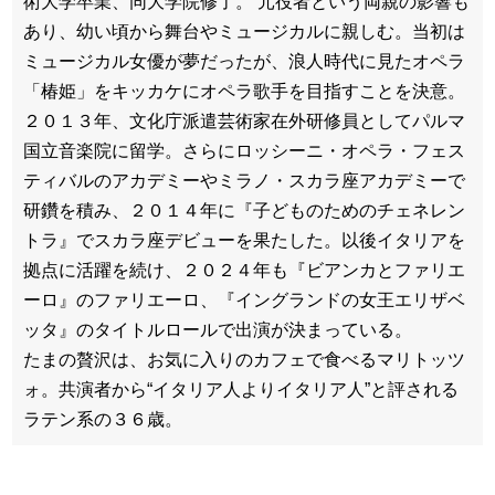
術大学卒業、同大学院修了。 元役者という両親の影響も
あり、幼い頃から舞台やミュージカルに親しむ。当初は
ミュージカル女優が夢だったが、浪人時代に見たオペラ
「椿姫」をキッカケにオペラ歌手を目指すことを決意。
２０１３年、文化庁派遣芸術家在外研修員としてパルマ
国立音楽院に留学。さらにロッシーニ・オペラ・フェス
ティバルのアカデミーやミラノ・スカラ座アカデミーで
研鑽を積み、２０１４年に『子どものためのチェネレン
トラ』でスカラ座デビューを果たした。以後イタリアを
拠点に活躍を続け、２０２４年も『ビアンカとファリエ
ーロ』のファリエーロ、『イングランドの女王エリザベ
ッタ』のタイトルロールで出演が決まっている。
たまの贅沢は、お気に入りのカフェで食べるマリトッツ
ォ。共演者から“イタリア人よりイタリア人”と評される
ラテン系の３６歳。