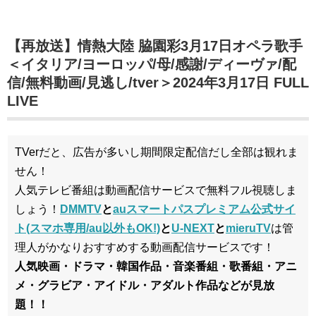
【再放送】情熱大陸 脇園彩3月17日オペラ歌手
＜イタリア/ヨーロッパ/母/感謝/ディーヴァ/配
信/無料動画/見逃し/tver＞2024年3月17日 FULL
LIVE
TVerだと、広告が多いし期間限定配信だし全部は観れま
せん！
人気テレビ番組は動画配信サービスで無料フル視聴しま
しょう！
DMMTV
と
auスマートパスプレミアム公式サイ
ト(スマホ専用/au以外もOK!)
と
U-NEXT
と
mieruTV
は管
理人がかなりおすすめする動画配信サービスです！
人気映画・ドラマ・韓国作品・音楽番組・歌番組・アニ
メ・グラビア・アイドル・アダルト作品などが見放
題！！