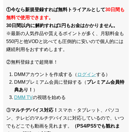
①今なら新規登録すれば無料トライアルとして
30日間も
無料で使用できます。
30日間以内に解約すれば1円もお金はかかりません。
※最新の人気作品や貰えるポイントが多く、月額料金も
550円と他VODと比べても圧倒的に安いので個人的には
継続利用をおすすめします。
②無料登録まで超簡単！
DMMアカウントを作成する（
ログイン
する）
DMMプレミアム会員に登録する（
プレミアム会員特
典あり！
）
DMM TV
の視聴を始める
③
マルチデバイス対応！
スマホ・タブレット、パソコ
ン、テレビのマルチデバイスに対応している
ので、いつ
でもどこでも動画を見れます。
（PS4/PS5でも観れま