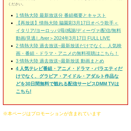
ください。
1
情熱大陸 最新放送分 番組概要とキャスト
【再放送】情熱大陸 脇園彩3月17日オペラ歌手＜
イタリア/ヨーロッパ/母/感謝/ディーヴァ/配信/無料
動画/見逃し/tver＞2024年3月17日 FULL LIVE
2
情熱大陸 過去放送~最新放送だけでなく、人気映
画・番組・ドラマ・アニメの無料視聴はこちら！
3
情熱大陸 過去放送~最新放送 動画まとめ
4 人気テレビ番組・アニメ・ドラマ・バラエティだ
けでなく、グラビア・アイドル・アダルト作品な
どを30日間無料で観れる配信サービスDMM TVは
こちら!
※本ページはプロモーションが含まれています