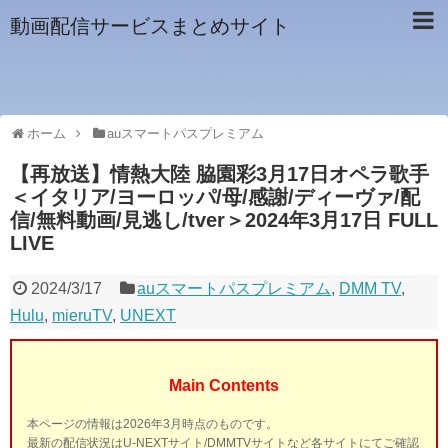
動画配信サービスまとめサイト
ホーム
auスマートパスプレミアム
【再放送】情熱大陸 脇園彩3月17日オペラ歌手
＜イタリア/ヨーロッパ/母/感謝/ディーヴァ/配
信/無料動画/見逃し/tver＞2024年3月17日 FULL
LIVE
2024/3/17
auスマートパスプレミアム
,
DMM TV
,
Hulu
,
mieruTV
,
UNEXT
Main Contents
本ページの情報は2026年3月時点のものです。
最新の配信状況はU-NEXTサイト/DMMTVサイトなど各サイトにてご確認