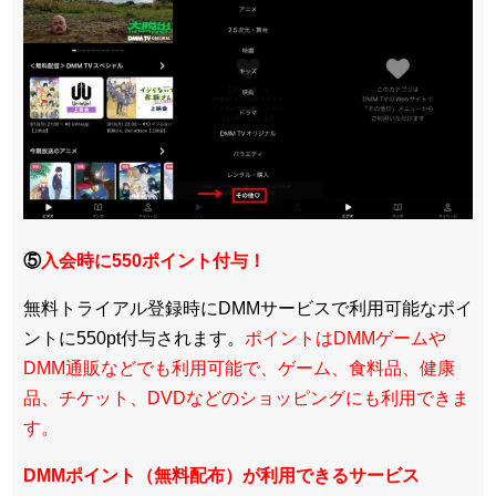
⑤
入会時に550ポイント付与！
無料トライアル登録時にDMMサービスで利用可能なポイ
ントに550pt付与されます。
ポイントはDMMゲームや
DMM通販などでも利用可能で、ゲーム、食料品、健康
品、チケット、DVDなどのショッピングにも利用できま
す。
DMMポイント（無料配布）が利用できるサービス