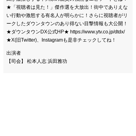
★「視聴者は見た！」傑作選を大放出！街中でありえな
い行動や激怒する有名人が明らかに！さらに視聴者がリ
ークしたダウンタウンのあり得ない目撃情報も大公開！
★ダウンタウンDX公式HP★ https://www.ytv.co.jp/dtdx/
★X(旧Twitter)、Instagramも是非チェックしてね！
出演者
【司会】 松本人志 浜田雅功