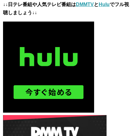
↓↓日テレ番組や人気テレビ番組は
DMMTV
と
Hulu
でフル視
聴しましょう↓↓