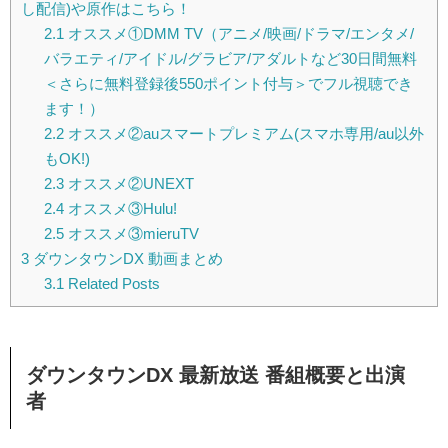
し配信)や原作はこちら！
2.1
オススメ①DMM TV（アニメ/映画/ドラマ/エンタメ/
バラエティ/アイドル/グラビア/アダルトなど30日間無料
＜さらに無料登録後550ポイント付与＞でフル視聴でき
ます！）
2.2
オススメ②auスマートプレミアム(スマホ専用/au以外
もOK!)
2.3
オススメ②UNEXT
2.4
オススメ③Hulu!
2.5
オススメ③mieruTV
3
ダウンタウンDX 動画まとめ
3.1
Related Posts
ダウンタウンDX 最新放送
番組概要と出演
者