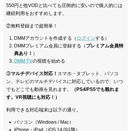
550円と他VODと比べても圧倒的に安いので個人的には
継続利用をおすすめします。
②無料登録まで超簡単！
DMMアカウントを作成する（
ログイン
する）
DMMプレミアム会員に登録する（
プレミアム会員特
典あり！
）
DMM TV
の視聴を始める
③
マルチデバイス対応！
スマホ・タブレット、パソコ
ン、テレビのマルチデバイスに対応している
ので、いつ
でもどこでも動画を見れます。
（PS4/PS5でも観れま
す。VR視聴にも対応！）
利用できる対応端末は以下の通り。
パソコン（Windows / Mac）
iPhone・iPad（iOS 14.0以降）