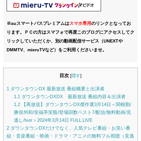
※auスマートパスプレミアムは
スマホ
専用
のリンクとなってお
ります。ＰＣの方はスマフォで再度このブログにアクセスしてク
リックしていただくか、別の動画配信サービス（UNEXTや
DMMTV、mieruTVなど）をご利用くださいませ。
目次
[
隠す
]
1
ダウンタウンDX 最新放送 番組概要と出演者
1.1
ダウンタウンDXDX 最新放送 番組内容＆出演者
1.2
【再放送】ダウンタウンDX傑作選3月14日＜関根勤/
勝俣州和/笑福亭笑瓶/登場回数ベスト7/配信/無料動画/見
逃し/tver＞2024年3月14日 FULL LIVE
2
ダウンタウンDXだけでなく、人気テレビ番組・お笑い番
組・音楽番組・映画・ドラマ・アニメの無料フル視聴（見逃