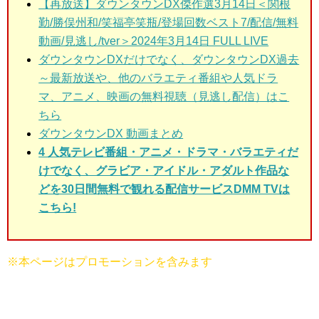
【再放送】ダウンタウンDX傑作選3月14日＜関根
勤/勝俣州和/笑福亭笑瓶/登場回数ベスト7/配信/無料
動画/見逃し/tver＞2024年3月14日 FULL LIVE
ダウンタウンDXだけでなく、ダウンタウンDX過去
～最新放送や、他のバラエティ番組や人気ドラ
マ、アニメ、映画の無料視聴（見逃し配信）はこ
ちら
ダウンタウンDX 動画まとめ
4 人気テレビ番組・アニメ・ドラマ・バラエティだ
けでなく、グラビア・アイドル・アダルト作品な
どを30日間無料で観れる配信サービスDMM TVは
こちら!
※本ページはプロモーションを含みます