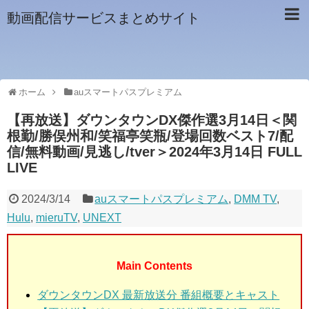
動画配信サービスまとめサイト
ホーム
auスマートパスプレミアム
【再放送】ダウンタウンDX傑作選3月14日＜関
根勤/勝俣州和/笑福亭笑瓶/登場回数ベスト7/配
信/無料動画/見逃し/tver＞2024年3月14日 FULL
LIVE
2024/3/14
auスマートパスプレミアム
,
DMM TV
,
Hulu
,
mieruTV
,
UNEXT
Main Contents
ダウンタウンDX 最新放送分 番組概要とキャスト