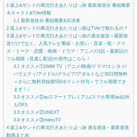
1
坂上&サンドの東北行きあたりばっ旅 最新放送分 番組概要
＆キャスト&TVer情報
1.1
最新放送分 番組概要&出演者
2
坂上&サンドの東北行きあたりばっ旅はTVerで観れるの？
3
坂上&サンドの東北行きあたりばっ旅の過去放送～最新放
送だけでなく、人気テレビ番組・お笑い・音楽・歌・クイ
ズ・トーク・恋愛・映画・ドラマ・アニメの1話～最新話の
フル視聴（見逃し配信)や原作はこちら！
3.1
オススメ①DMM TV（アニメ/映画/ドラマ/エンタメ/
バラエティ/アイドル/グラビア/アダルトなど30日間無料
＜さらに無料登録後550ポイント付与＞でフル視聴でき
ます！）
3.2
オススメ②auスマートプレミアム(スマホ専用/au以外
もOK!)
3.3
オススメ②UNEXT
3.4
オススメ③mieruTV
4
坂上&サンドの東北行きあたりばっ旅 過去放送～最新放送
動画まとめ