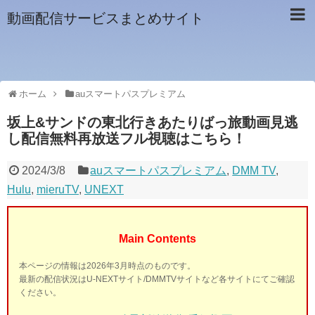
動画配信サービスまとめサイト
ホーム
auスマートパスプレミアム
坂上&サンドの東北行きあたりばっ旅動画見逃
し配信無料再放送フル視聴はこちら！
2024/3/8
auスマートパスプレミアム
,
DMM TV
,
Hulu
,
mieruTV
,
UNEXT
Main Contents
本ページの情報は2026年3月時点のものです。
最新の配信状況はU-NEXTサイト/DMMTVサイトなど各サイトにてご確認
ください。