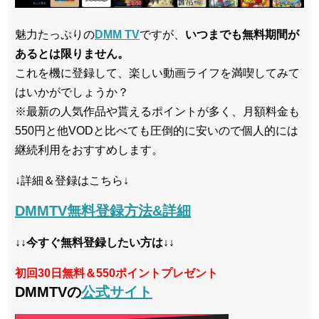
魅力たっぷりの
DMM TV
ですが、
いつまでも無料期間が
あるとは限りません。
これを機に登録して、楽しい動画ライフを満喫してみて
はいかがでしょうか？
※最新の人気作品や貰えるポイントが多く、月額料金も
550円と他VODと比べても圧倒的に安いので個人的には
継続利用をおすすめします。
↓詳細＆登録はこちら↓
DMMTV無料登録方法&詳細
↓↓今すぐ無料登録したい方は↓↓
初回30日無料＆550ポイントプレゼント
DMMTVの
公式サイト