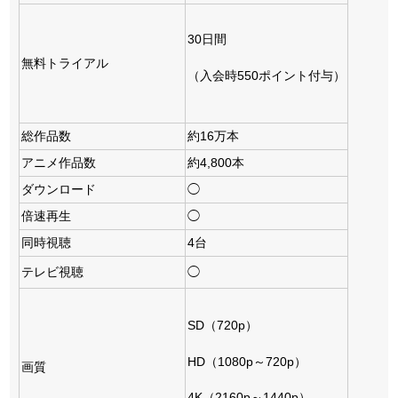
30日間
無料トライアル
（入会時550ポイント付与）
総作品数
約16万本
アニメ作品数
約4,800本
ダウンロード
◯
倍速再生
◯
同時視聴
4台
テレビ視聴
◯
SD（720p）
HD（1080p～720p）
画質
4K（2160p～1440p）