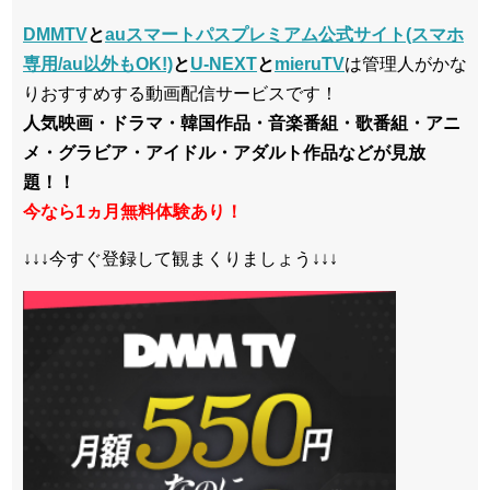
DMMTV
と
auスマートパスプレミアム公式サイト(スマホ
専用/au以外もOK!)
と
U-NEXT
と
mieruTV
は管理人がかな
りおすすめする動画配信サービスです！
人気映画・ドラマ・韓国作品・音楽番組・歌番組・アニ
メ・グラビア・アイドル・アダルト作品などが見放
題！！
今なら1ヵ月無料体験あり！
↓↓↓今すぐ登録して観まくりましょう↓↓↓