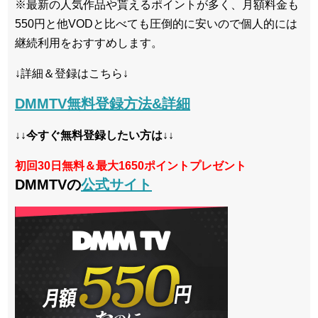
※最新の人気作品や貰えるポイントが多く、月額料金も
550円と他VODと比べても圧倒的に安いので個人的には
継続利用をおすすめします。
↓詳細＆登録はこちら↓
DMMTV無料登録方法&詳細
↓↓今すぐ無料登録したい方は↓↓
初回30日無料＆最大1650ポイントプレゼント
DMMTVの
公式サイト