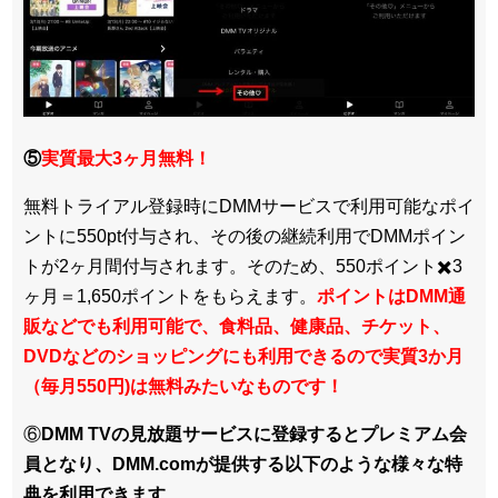
⑤
実質最大3ヶ月無料！
無料トライアル登録時にDMMサービスで利用可能なポイ
ントに550pt付与され、その後の継続利用でDMMポイン
トが2ヶ月間付与されます。そのため、550ポイント✖️3
ヶ月＝1,650ポイントをもらえます。
ポイントはDMM通
販などでも利用可能で、食料品、健康品、チケット、
DVDなどのショッピングにも利用できるので実質3か月
（毎月550円)は無料みたいなものです！
⑥
DMM TVの見放題サービスに登録するとプレミアム会
員となり、DMM.comが提供する以下のような様々な特
典を利用できます
。