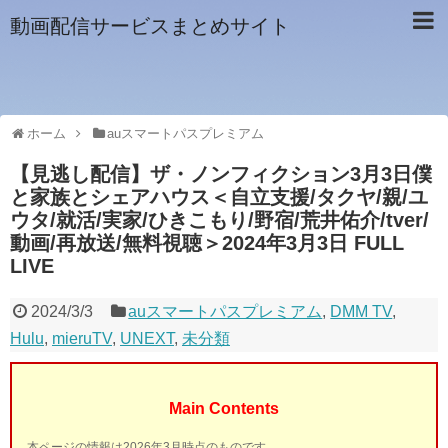
動画配信サービスまとめサイト
ホーム
auスマートパスプレミアム
【見逃し配信】ザ・ノンフィクション3月3日僕
と家族とシェアハウス＜自立支援/タクヤ/親/ユ
ウタ/就活/実家/ひきこもり/野宿/荒井佑介/tver/
動画/再放送/無料視聴＞2024年3月3日 FULL
LIVE
2024/3/3
auスマートパスプレミアム
,
DMM TV
,
Hulu
,
mieruTV
,
UNEXT
,
未分類
Main Contents
本ページの情報は2026年3月時点のものです。