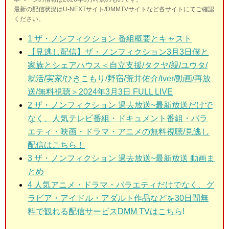
最新の配信状況はU-NEXTサイト/DMMTVサイトなど各サイトにてご確認
ください。
1
ザ・ノンフィクション 番組概要とキャスト
【見逃し配信】ザ・ノンフィクション3月3日僕と
家族とシェアハウス＜自立支援/タクヤ/親/ユウタ/
就活/実家/ひきこもり/野宿/荒井佑介/tver/動画/再放
送/無料視聴＞2024年3月3日 FULL LIVE
2
ザ・ノンフィクション 過去放送~最新放送だけで
なく、人気テレビ番組・ドキュメント番組・バラ
エティ・映画・ドラマ・アニメの無料視聴/見逃し
配信はこちら！
3
ザ・ノンフィクション 過去放送~最新放送 動画ま
とめ
4 人気アニメ・ドラマ・バラエティだけでなく、グ
ラビア・アイドル・アダルト作品などを30日間無
料で観れる配信サービスDMM TVはこちら!