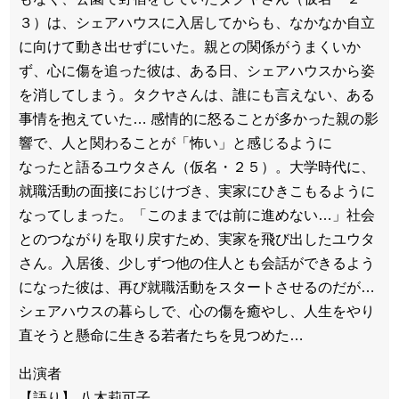
３）は、シェアハウスに入居してからも、なかなか自立
に向けて動き出せずにいた。親との関係がうまくいか
ず、心に傷を追った彼は、ある日、シェアハウスから姿
を消してしまう。タクヤさんは、誰にも言えない、ある
事情を抱えていた… 感情的に怒ることが多かった親の影
響で、人と関わることが「怖い」と感じるように
なったと語るユウタさん（仮名・２５）。大学時代に、
就職活動の面接におじけづき、実家にひきこもるように
なってしまった。「このままでは前に進めない…」社会
とのつながりを取り戻すため、実家を飛び出したユウタ
さん。入居後、少しずつ他の住人とも会話ができるよう
になった彼は、再び就職活動をスタートさせるのだが…
シェアハウスの暮らしで、心の傷を癒やし、人生をやり
直そうと懸命に生きる若者たちを見つめた…
出演者
【語り】 八木莉可子