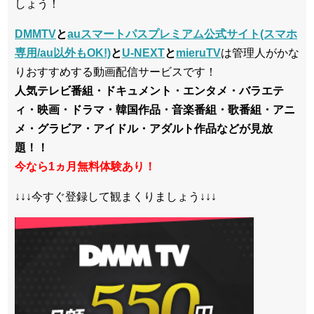
しょう！
DMMTV
と
auスマートパスプレミアム公式サイト(スマホ
専用/au以外もOK!)
と
U-NEXT
と
mieruTV
は管理人がかな
りおすすめする動画配信サービスです！
人気テレビ番組・ドキュメント・エンタメ・バラエテ
ィ・映画・ドラマ・韓国作品・音楽番組・歌番組・アニ
メ・グラビア・アイドル・アダルト作品などが見放
題！！
今なら1ヵ月無料体験あり！
↓↓↓今すぐ登録して観まくりましょう↓↓↓