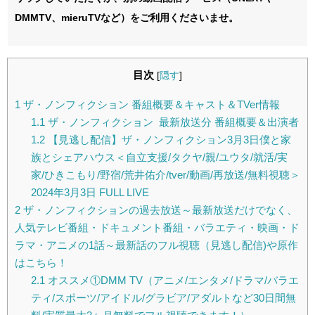
DMMTV、mieruTVなど）をご利用くださいませ。
目次
[
隠す
]
1
ザ・ノンフィクション 番組概要＆キャスト＆TVer情報
1.1
ザ・ノンフィクション 最新放送分 番組概要＆出演者
1.2
【見逃し配信】ザ・ノンフィクション3月3日僕と家
族とシェアハウス＜自立支援/タクヤ/親/ユウタ/就活/実
家/ひきこもり/野宿/荒井佑介/tver/動画/再放送/無料視聴＞
2024年3月3日 FULL LIVE
2
ザ・ノンフィクションの過去放送～最新放送だけでなく、
人気テレビ番組・ドキュメント番組・バラエティ・映画・ド
ラマ・アニメの1話～最新話のフル視聴（見逃し配信)や原作
はこちら！
2.1
オススメ①DMM TV（アニメ/エンタメ/ドラマ/バラエ
ティ/スポーツ/アイドル/グラビア/アダルトなど30日間無