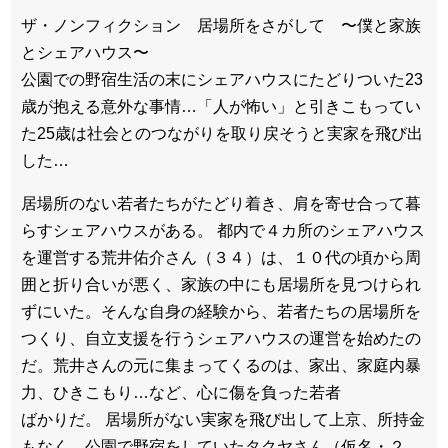
ザ・ノンフィクション 居場所をさがして 〜僕と家族
とシェアハウス〜
公園での野宿生活の末にシェアハウスにたどりついた23
歳が抱える意外な事情…「人が怖い」と引きこもってい
た25歳は社会とのつながりを取り戻そうと実家を飛び出
した…
居場所のない若者たちがたどり着き、肩を寄せ合って暮
らすシェアハウスがある。 都内で４カ所のシェアハウス
を運営する荒井佑介さん（３４）は、１０代の頃から周
囲と折り合いが悪く、家族の中にも居場所を見つけられ
ずにいた。そんな自身の経験から、若者たちの居場所を
つくり、自立支援を行うシェアハウスの運営を始めたの
だ。荒井さんの元に集まってくるのは、家出、家庭内暴
力、ひきこもり…など、心に傷を負った若者
ばかりだ。 居場所がない実家を飛び出して上京、所持金
もなく、公園で野宿をしていたタクヤさん（仮名・２