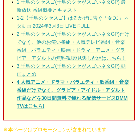
1
千鳥のクセスゴ(千鳥のクセがスゴいネタGP) 最
新放送 番組概要とキャスト
1-2
【千鳥のクセスゴ】はるかぜに告ぐ「女DJ」ネ
タ動画 2024年3月3日 LIVE FULL
2
千鳥のクセスゴ(千鳥のクセがスゴいネタGP)だけ
でなく、他のお笑い番組・人気テレビ番組・音楽
番組・バラエティ・映画・ドラマ・アニメ・グラ
ビア・アダルトの無料視聴/見逃し配信はこちら！
3
千鳥のクセスゴ(千鳥のクセがスゴいネタGP) 動
画まとめ
4 人気アニメ・ドラマ・バラエティ・歌番組・音楽
番組だけでなく、グラビア・アイドル・アダルト
作品などを30日間無料で観れる配信サービスDMM
TVはこちら!
※本ページはプロモーションが含まれています