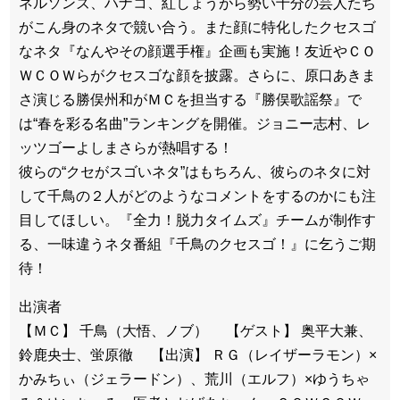
ネルソンズ、ハナコ、紅しょうがら勢い十分の芸人たち
がこん身のネタで競い合う。また顔に特化したクセスゴ
なネタ『なんやその顔選手権』企画も実施！友近やＣＯ
ＷＣＯＷらがクセスゴな顔を披露。さらに、原口あきま
さ演じる勝俣州和がＭＣを担当する『勝俣歌謡祭』で
は“春を彩る名曲”ランキングを開催。ジョニー志村、レ
ッツゴーよしまさらが熱唱する！
彼らの“クセがスゴいネタ”はもちろん、彼らのネタに対
して千鳥の２人がどのようなコメントをするのかにも注
目してほしい。『全力！脱力タイムズ』チームが制作す
る、一味違うネタ番組『千鳥のクセスゴ！』に乞うご期
待！
出演者
【ＭＣ】 千鳥（大悟、ノブ） 【ゲスト】 奥平大兼、
鈴鹿央士、蛍原徹 【出演】 ＲＧ（レイザーラモン）×
かみちぃ（ジェラードン）、荒川（エルフ）×ゆうちゃ