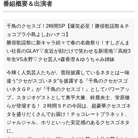
番組概要＆出演者
千鳥のクセスゴ！2時間SP【爆笑必至！勝俣歌謡祭＆チ
ョコプラ小島よしおハナコ】
勝俣歌謡祭に新キャラ続々で春の名曲祭り！すしざんま
い社長のGLAY▽友近が顔だけで笑わせる新境地▽高校3
年生VS永野▽クセ芸人×森香澄＆ゆうちゃみ姉妹
今輝く人気芸人たちが、普段披露しているネタとは一味
違う“クセがスゴいネタ”を披露する『千鳥のクセがスゴ
いネタＧＰ』が『千鳥のクセスゴ！』としてパワーアッ
プ。スタジオゲストとして奥平大兼、鈴鹿央士、蛍原徹
らが登場する！ ２時間ＳＰの今回は、超豪華クセスゴネ
タを盛りだくさんでお届け！チョコレートプラネット、
ジャルジャル、ホリといった安定感のあるクセスゴネタ
に、