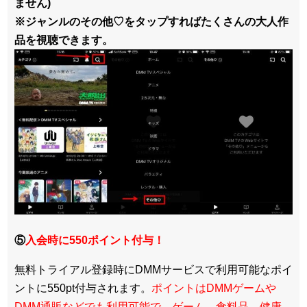
ません)
※ジャンルのその他♡をタップすればたくさんの大人作
品を視聴できます。
⑤
入会時に550ポイント付与！
無料トライアル登録時にDMMサービスで利用可能なポイ
ントに550pt付与されます。
ポイントはDMMゲームや
DMM通販などでも利用可能で、ゲーム、食料品、健康