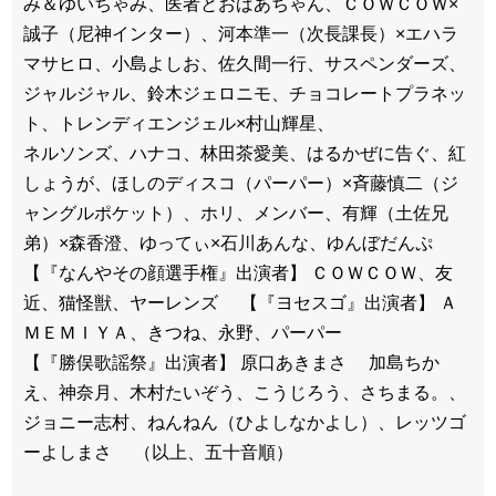
み＆ゆいちゃみ、医者とおばあちゃん、ＣＯＷＣＯＷ×
誠子（尼神インター）、河本準一（次長課長）×エハラ
マサヒロ、小島よしお、佐久間一行、サスペンダーズ、
ジャルジャル、鈴木ジェロニモ、チョコレートプラネッ
ト、トレンディエンジェル×村山輝星、
ネルソンズ、ハナコ、林田茶愛美、はるかぜに告ぐ、紅
しょうが、ほしのディスコ（パーパー）×斉藤慎二（ジ
ャングルポケット）、ホリ、メンバー、有輝（土佐兄
弟）×森香澄、ゆってぃ×石川あんな、ゆんぼだんぷ
【『なんやその顔選手権』出演者】 ＣＯＷＣＯＷ、友
近、猫怪獣、ヤーレンズ 【『ヨセスゴ』出演者】 Ａ
ＭＥＭＩＹＡ、きつね、永野、パーパー
【『勝俣歌謡祭』出演者】 原口あきまさ 加島ちか
え、神奈月、木村たいぞう、こうじろう、さちまる。、
ジョニー志村、ねんねん（ひよしなかよし）、レッツゴ
ーよしまさ （以上、五十音順）