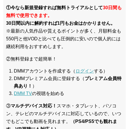
①今なら新規登録すれば無料トライアルとして
30日間も
無料で使用できます。
30日間以内に解約すれば1円もお金はかかりません。
※最新の人気作品や貰えるポイントが多く、月額料金も
550円と他VODと比べても圧倒的に安いので個人的には
継続利用をおすすめします。
②無料登録まで超簡単！
DMMアカウントを作成する（
ログイン
する）
DMMプレミアム会員に登録する（
プレミアム会員特
典あり！
）
DMM TV
の視聴を始める
③
マルチデバイス対応！
スマホ・タブレット、パソコ
ン、テレビのマルチデバイスに対応している
ので、いつ
でもどこでも動画を見れます。
（PS4/PS5でも観れま