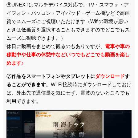
⑥UNEXTはマルチデバイス対応で、TV・スマフォ・ア
イフォン・パソコン・アイパッド・ゲーム機などで高画
質でスムーズにご視聴いただけます（Wifiの環境が悪い
ときは低画質を選択することもできますのでどこでもス
ムーズに視聴できます。）
休日に動画をまとめて観るのもありですが、
電車や車の
移動中や仕事の休憩中などいつでもどこでも動画を楽し
めます
♪
⑦
作品をスマートフォンやタブレットに
ダウンロード
す
ることができます
。Wi-Fi接続時にダウンロードしておけ
ば、外出先で通信量を気にせず、電波のないところでも
利用できます。