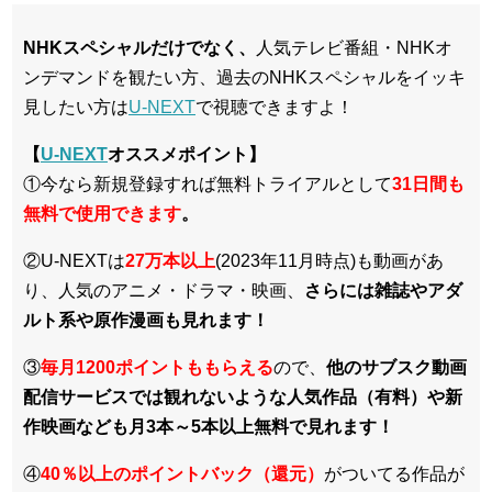
NHKスペシャルだけでなく、
人気テレビ番組・NHKオ
ンデマンドを観たい方、過去のNHKスペシャルをイッキ
見したい方は
U-NEXT
で視聴できますよ！
【
U-NEXT
オススメポイント】
①今なら新規登録すれば無料トライアルとして
3
1日間も
無料で使用できます
。
②U-NEXTは
27万本以上
(2023年11月時点)も動画があ
り、人気のアニメ・ドラマ・映画、
さらには雑誌やアダ
ルト系や原作漫画も見れます！
③
毎月1200ポイントももらえる
ので、
他のサブスク動画
配信サービスでは観れないような人気作品（有料）や新
作映画なども月3本～5本以上無料で見れます！
④
40％以上のポイントバック（還元）
がついてる作品が