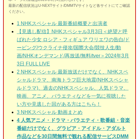
最新の配信状況はU-NEXTサイト/DMMTVサイトなど各サイトにてご確認
ください。
1 NHKスペシャル 最新番組概要と出演者
【見逃し配信】NHKスペシャル3月3日＜絶望と呼
ばれた少女 ロシア・フィギュア ワリエワの告白/ド
ーピング/ウクライナ侵攻/国際大会/競技人生/動
画/NHKオンデマンド/再放送/無料/tver＞2024年3月
3日 FULL LIVE
2 NHKスペシャル 最新放送だけでなく、NHKスペ
シャルドラマ、南海トラフ巨大地震(NHKスペシャ
ルドラマ)、過去のNHKスペシャル、人気ドラマ、
映画、アニメ、バラエティなどを一気に視聴した
い方や見逃した回がある方はこちら！
3
NHKスペシャル 動画まとめ
4 人気アニメ・ドラマ・バラエティ・歌番組・音楽
番組だけでなく、グラビア・アイドル・アダルト
作品などを30日間無料で観れる配信サービスDMM