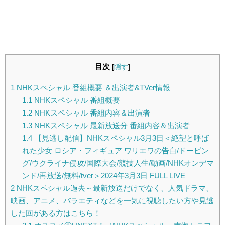
目次
[
隠す
]
1
NHKスペシャル 番組概要 ＆出演者&TVer情報
1.1
NHKスペシャル 番組概要
1.2
NHKスペシャル 番組内容＆出演者
1.3
NHKスペシャル 最新放送分 番組内容＆出演者
1.4
【見逃し配信】NHKスペシャル3月3日＜絶望と呼ば
れた少女 ロシア・フィギュア ワリエワの告白/ドーピン
グ/ウクライナ侵攻/国際大会/競技人生/動画/NHKオンデマ
ンド/再放送/無料/tver＞2024年3月3日 FULL LIVE
2
NHKスペシャル過去～最新放送だけでなく、人気ドラマ、
映画、アニメ、バラエティなどを一気に視聴したい方や見逃
した回がある方はこちら！