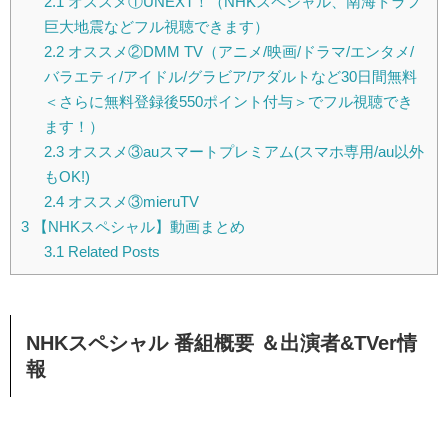
2.1
オススメ①UNEXT！（NHKスペシャル、南海トラフ
巨大地震などフル視聴できます）
2.2
オススメ②DMM TV（アニメ/映画/ドラマ/エンタメ/
バラエティ/アイドル/グラビア/アダルトなど30日間無料
＜さらに無料登録後550ポイント付与＞でフル視聴でき
ます！）
2.3
オススメ③auスマートプレミアム(スマホ専用/au以外
もOK!)
2.4
オススメ③mieruTV
3
【NHKスペシャル】動画まとめ
3.1
Related Posts
NHKスペシャル 番組概要 ＆出演者&TVer情
報