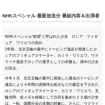
NHKスペシャル 最新放送分
番組内容＆出演者
NHKスペシャル“絶望”と呼ばれた少女 ロシア・フィギ
ュア ワリエワの告白
2年前、北京五輪の最中にドーピング違反が発覚したロ
シアのフィギュアスケーター、カミラ・ワリエワ。ウク
ライナ侵攻でロシアの選手としての非難も。渦中の少女
が語る。
今年１月、北京五輪の最中に発覚した過去のドーピング
違反により４年間の資格停止処分などの裁定を下された
ロシアのフィギュアスケーター、カミラ・ワリエワ。五
輪当時、金メダル候補として注目を集めた１５歳の少女
は、一転、国際社会の非難の対象に。さらに、ウクライ