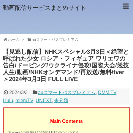
動画配信サービスまとめサイト
ホーム
auスマートパスプレミアム
【見逃し配信】NHKスペシャル3月3日＜絶望と
呼ばれた少女 ロシア・フィギュア ワリエワの
告白/ドーピング/ウクライナ侵攻/国際大会/競技
人生/動画/NHKオンデマンド/再放送/無料/tver
＞2024年3月3日 FULL LIVE
2024/3/3
auスマートパスプレミアム
,
DMM TV
,
Hulu
,
mieruTV
,
UNEXT
,
未分類
Main Contents
本ページの情報は2026年3月時点のものです。