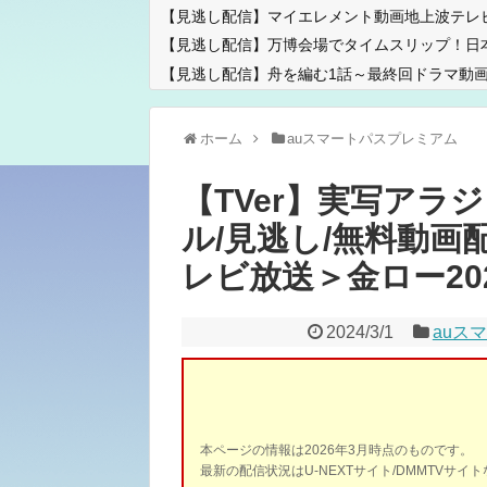
【見逃し配信】マイエレメント動画地上波テレ
【見逃し配信】万博会場でタイムスリップ！日
【見逃し配信】舟を編む1話～最終回ドラマ動画
ホーム
auスマートパスプレミアム
【TVer】実写アラ
ル/見逃し/無料動画
レビ放送＞金ロー2024
2024/3/1
auス
本ページの情報は2026年3月時点のものです。
最新の配信状況はU-NEXTサイト/DMMTVサ