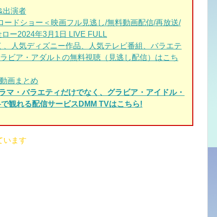
&出演者
ロードショー＜映画フル見逃し/無料動画配信/再放送/
024年3月1日 LIVE FULL
く、人気ディズニー作品、人気テレビ番組、バラエテ
ラビア・アダルトの無料視聴（見逃し配信）はこち
BE動画まとめ
ドラマ・バラエティだけでなく、グラビア・アイドル・
で観れる配信サービスDMM TVはこちら!
ています