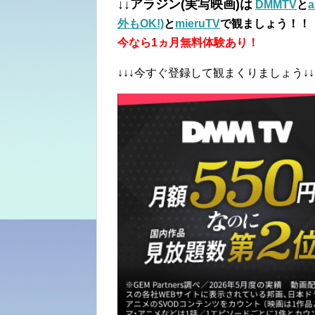
↓↓アラジン(実写映画)は
DMMTV
と
外もOK!)
と
mieruTV
で観ましょう！！
今なら1ヵ月無料体験あり！
↓↓↓今すぐ登録して観まくりましょう↓↓