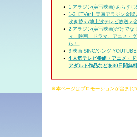
1
アラジン(実写映画) あらすじ
1-2
【TVer】実写アラジン金曜
吹き替え/地上波テレビ放送＞金ロー2
2 アラジン(実写映画)
だけでな
ィ、映画、ドラマ、アニメ・グ
ら！
3
映画 SING/シング YOUTU
4 人気テレビ番組・アニメ・
アダルト作品などを30日間無料
※本ページはプロモーションが含まれ