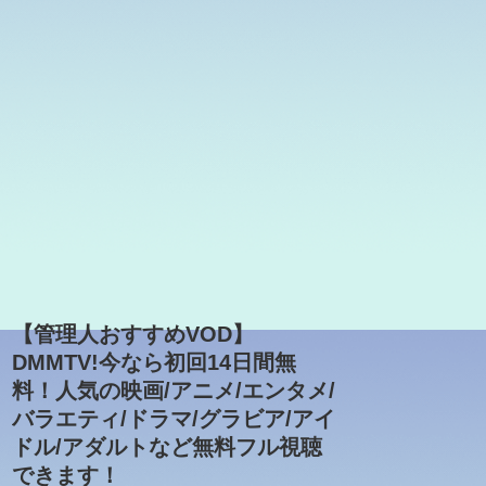
【管理人おすすめVOD】
DMMTV!今なら初回14日間無
料！人気の映画/アニメ/エンタメ/
バラエティ/ドラマ/グラビア/アイ
ドル/アダルトなど無料フル視聴
できます！