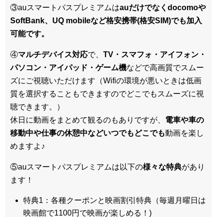
③auスマートパスプレミアムは
auだけでなくdocomoや
SoftBank、UQ mobileなど格安携帯(格安SIM)でも加入
可能です。
④
マルチデバイス対応
で、
TV・スマフォ・アイフォン・
パソコン・アイパッド・ゲーム機
などで高画質でスムー
ズにご視聴いただけます（Wifiの環境が悪いときは低画
質を選択することもできますのでどこでもスムーズに視
聴できます。）
休日に動画をまとめて観るのもありですが、
電車や車の
移動中や仕事の休憩中などいつでもどこでも
動画を楽し
めますよ♪
⑤auスマートパスプレミアムは以下の
様々な特典
があり
ます！
特典1：各種クーポンと映画割引特典（毎週月曜日は
映画館で1100円で映画が楽しめる！)