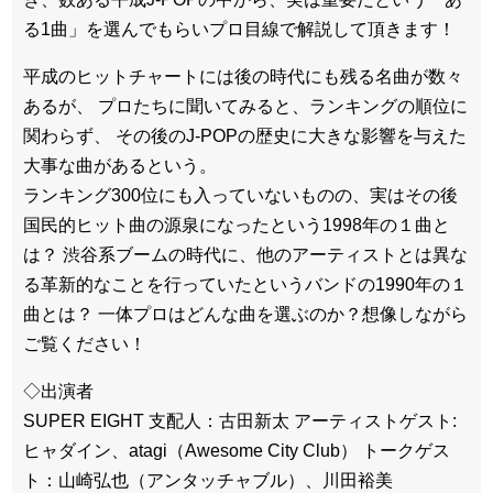
る1曲」を選んでもらいプロ目線で解説して頂きます！
平成のヒットチャートには後の時代にも残る名曲が数々
あるが、 プロたちに聞いてみると、ランキングの順位に
関わらず、 その後のJ-POPの歴史に大きな影響を与えた
大事な曲があるという。
ランキング300位にも入っていないものの、実はその後
国民的ヒット曲の源泉になったという1998年の１曲と
は？ 渋谷系ブームの時代に、他のアーティストとは異な
る革新的なことを行っていたというバンドの1990年の１
曲とは？ 一体プロはどんな曲を選ぶのか？想像しながら
ご覧ください！
◇出演者
SUPER EIGHT 支配人：古田新太 アーティストゲスト:
ヒャダイン、atagi（Awesome City Club） トークゲス
ト：山崎弘也（アンタッチャブル）、川田裕美