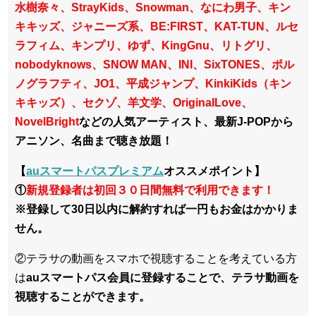
水樹奈々、StrayKids、Snowman、なにわ男子、キン
キキッズ、ジャニーズ系、BE:FIRST、KAT-TUN、ルセ
ラフィム、キンプリ、ゆず、KingGnu、リトグリ、
nobodyknows、SNOW MAN、INI、SixTONES、ポル
ノグラフティ、JO1、平成ジャンプ、KinkiKids（キン
キキッズ）、セクゾ、羊文学、OriginalLove、
NovelBright
などの人気アーティスト、最新J-POPから
アニソン、名曲まで聴き放題！
【
auスマートパスプレミアム
オススメポイント】
①
新規登録者は初回３０日間無料で利用できます！
※登録して30日以内に解約すれば一円もお金はかかりま
せん。
②テラサの動画をスマホで視聴することを考えている方
は
auスマートパス会員に登録することで、テラサ動画を
視聴することができます。