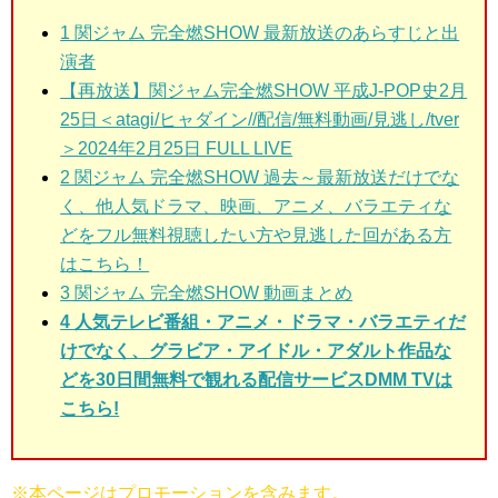
1 関ジャム 完全燃SHOW 最新放送
のあらすじと出
演者
【再放送】関ジャム完全燃SHOW 平成J-POP史2月
25日＜atagi/ヒャダイン//配信/無料動画/見逃し/tver
＞2024年2月25日 FULL LIVE
2 関ジャム 完全燃SHOW 過去～最新放送
だけでな
く、他人気ドラマ、映画、アニメ、バラエティな
どをフル無料視聴したい方や見逃した回がある方
はこちら！
3 関ジャム 完全燃SHOW
動画まとめ
4 人気テレビ番組・アニメ・ドラマ・バラエティだ
けでなく、グラビア・アイドル・アダルト作品な
どを30日間無料で観れる配信サービスDMM TVは
こちら!
※本ページはプロモーションを含みます。