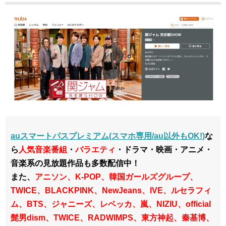
auスマートパスプレミアム(スマホ専用/au以外もOK!)
な
ら
人気音楽番組
・
バラエティ
・ドラマ・映画・アニメ・
音楽系の見放題作品も多数配信中！
また、
アニソン、K-POP、韓国ガールズグループ、
TWICE、BLACKPINK、NewJeans、IVE、ルセラフィ
ム、BTS、ジャニーズ、
レベッカ、嵐、NIZIU、official
髭男dism、TWICE、RADWIMPS、東方神起、秦基博、