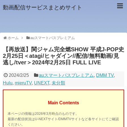
動画配信サービスまとめサイト
ホーム
auスマートパスプレミアム
【再放送】関ジャム完全燃SHOW 平成J-POP史
2月25日＜atagi/ヒャダイン//配信/無料動画/見
逃し/tver＞2024年2月25日 FULL LIVE
2024/2/25
auスマートパスプレミアム
,
DMM TV
,
Hulu
,
mieruTV
,
UNEXT
,
未分類
Main Contents
本ページの情報は2026年3月時点のものです。
最新の配信状況はU-NEXTサイト/DMMTVサイトなど各サイトにてご確認
ください。