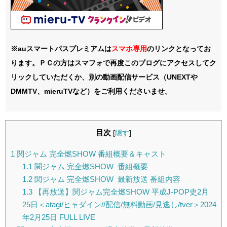
※auスマートパスプレミアムは
スマホ
専用
のリンクとなってお
ります。ＰＣの方はスマフォで再度このブログにアクセスしてク
リックしていただくか、別の動画配信サービス（UNEXTや
DMMTV、mieruTVなど）をご利用くださいませ。
目次
[
隠す
]
1
関ジャム 完全燃SHOW 番組概要＆キャスト
1.1
関ジャム 完全燃SHOW 番組概要
1.2
関ジャム 完全燃SHOW 最新放送 番組内容
1.3
【再放送】関ジャム完全燃SHOW 平成J-POP史2月
25日＜atagi/ヒャダイン//配信/無料動画/見逃し/tver＞2024
年2月25日 FULL LIVE