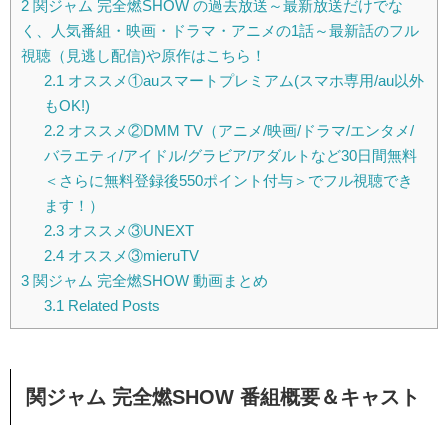
2
関ジャム 完全燃SHOW の過去放送～最新放送だけでな
く、人気番組・映画・ドラマ・アニメの1話～最新話のフル
視聴（見逃し配信)や原作はこちら！
2.1
オススメ①auスマートプレミアム(スマホ専用/au以外
もOK!)
2.2
オススメ②DMM TV（アニメ/映画/ドラマ/エンタメ/
バラエティ/アイドル/グラビア/アダルトなど30日間無料
＜さらに無料登録後550ポイント付与＞でフル視聴でき
ます！）
2.3
オススメ③UNEXT
2.4
オススメ③mieruTV
3
関ジャム 完全燃SHOW 動画まとめ
3.1
Related Posts
関ジャム 完全燃SHOW 番組概要＆キャスト