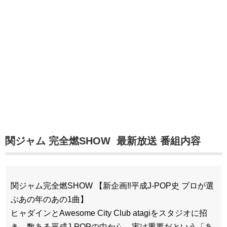
関ジャム 完全燃SHOW 最新放送 番組内容
関ジャム完全燃SHOW 【新企画‼平成J-POP史 プロが選
ぶあの年のあの1曲】
ヒャダインとAwesome City Club atagiをスタジオに招
き、数ある平成J-POPの中から、実は重要だという「あ