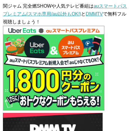
関ジャム 完全燃SHOWや人気テレビ番組は
auスマートパス
プレミアム(スマホ専用/au以外もOK!)
と
DMMTV
で無料フル
視聴しましょう！