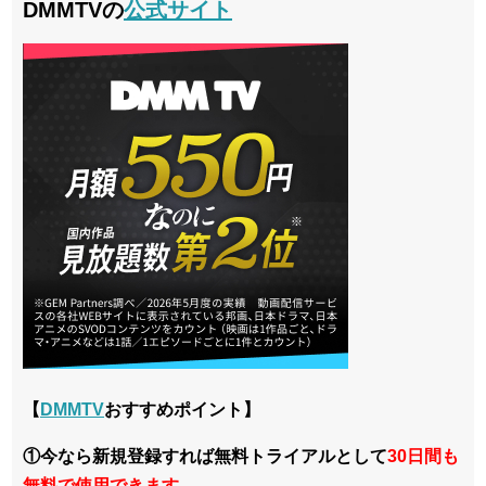
DMMTVの
公式サイト
【
DMMTV
おすすめポイント】
①今なら新規登録すれば無料トライアルとして
30日間も
無料で使用できます。