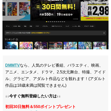
DMMTV
なら、人気のテレビ番組、バラエティ、映画、
アニメ、エンタメ、ドラマ、2.5次元舞台、特撮、アイド
ル、グラビア、アダルト作品などを観れます！(アダルト
作品は18歳未満は閲覧できません)
↓↓今すぐ無料登録したい方は↓↓
初回30日無料＆550ポイントプレゼント