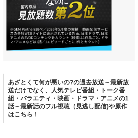
あざとくて何が悪いの?の過去放送～最新放
送だけでなく、人気テレビ番組・トーク番
組・バラエティ・映画・ドラマ・アニメの1
話～最新話のフル視聴（見逃し配信)や原作
はこちら！