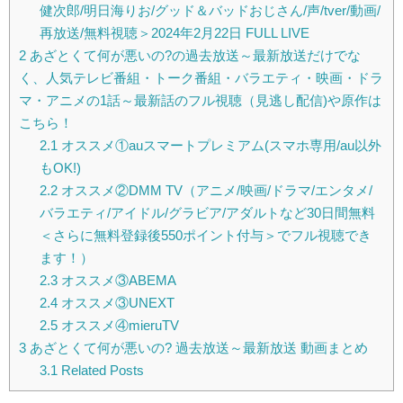
健次郎/明日海りお/グッド＆バッドおじさん/声/tver/動画/
再放送/無料視聴＞2024年2月22日 FULL LIVE
2
あざとくて何が悪いの?の過去放送～最新放送だけでな
く、人気テレビ番組・トーク番組・バラエティ・映画・ドラ
マ・アニメの1話～最新話のフル視聴（見逃し配信)や原作は
こちら！
2.1
オススメ①auスマートプレミアム(スマホ専用/au以外
もOK!)
2.2
オススメ②DMM TV（アニメ/映画/ドラマ/エンタメ/
バラエティ/アイドル/グラビア/アダルトなど30日間無料
＜さらに無料登録後550ポイント付与＞でフル視聴でき
ます！）
2.3
オススメ③ABEMA
2.4
オススメ③UNEXT
2.5
オススメ④mieruTV
3
あざとくて何が悪いの? 過去放送～最新放送 動画まとめ
3.1
Related Posts