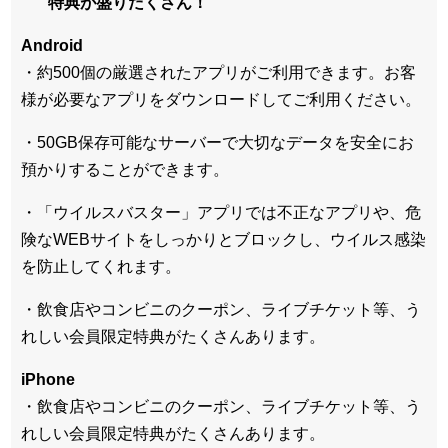
特典が盛りだくさん！
Android
・約500個の厳選されたアプリがご利用できます。お客
様が必要なアプリをダウンロードしてご利用ください。
・50GB保存可能なサーバーで大切なデータを安全にお
預かりすることができます。
・「ウイルスバスター」アプリでは不正なアプリや、危
険なWEBサイトをしっかりとブロックし、ウイルス感染
を防止してくれます。
・飲食店やコンビニのクーポン、ライブチケット等、う
れしい会員限定特典がたくさんあります。
iPhone
・飲食店やコンビニのクーポン、ライブチケット等、う
れしい会員限定特典がたくさんあります。