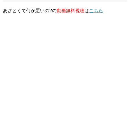
あざとくて何が悪いの?の
動画無料視聴
は
こちら