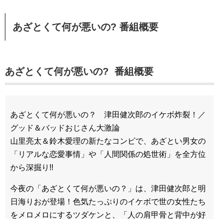
あざとくて何が悪いの? 番組概要
あざとくて何が悪いの? 番組概要
あざとくて何が悪いの？ 津田健次郎のイケボ炸裂！／
グッド＆バッドおじさん大激論
山里亮太＆鈴木愛理の新たなコンビで、あざとい男女の
「リアルな恋愛事情」や「人間関係の処世術」を全方位
から深掘り!!
今夜の「あざとくて何が悪いの？」は、津田健次郎と明
日海りおが登場！色気たっぷりのイケボで世の女性たち
をメロメロにするツダケンと、「人の肩甲骨と背中が好