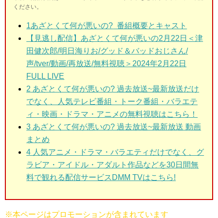
ください。
1あざとくて何が悪いの?
番組概要とキャスト
【見逃し配信】あざとくて何が悪いの2月22日＜津
田健次郎/明日海りお/グッド＆バッドおじさん/
声/tver/動画/再放送/無料視聴＞2024年2月22日
FULL LIVE
2
あざとくて何が悪いの? 過去放送~最新放送だけ
でなく、人気テレビ番組・トーク番組・バラエテ
ィ・映画・ドラマ・アニメの無料視聴はこちら！
3
あざとくて何が悪いの? 過去放送~最新放送 動画
まとめ
4 人気アニメ・ドラマ・バラエティだけでなく、グ
ラビア・アイドル・アダルト作品などを30日間無
料で観れる配信サービスDMM TVはこちら!
※本ページはプロモーションが含まれています