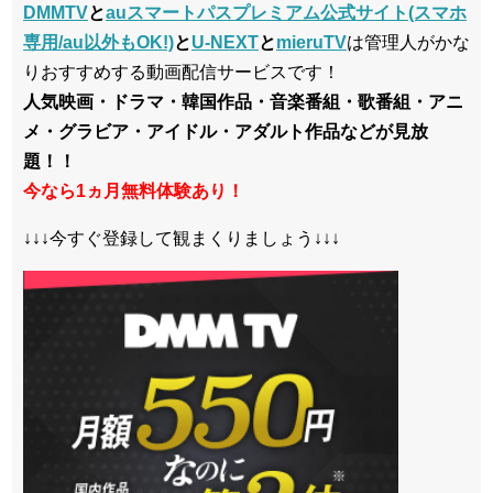
DMMTV
と
auスマートパスプレミアム公式サイト(スマホ
専用/au以外もOK!)
と
U-NEXT
と
mieruTV
は管理人がかな
りおすすめする動画配信サービスです！
人気映画・ドラマ・韓国作品・音楽番組・歌番組・アニ
メ・グラビア・アイドル・アダルト作品などが見放
題！！
今なら1ヵ月無料体験あり！
↓↓↓今すぐ登録して観まくりましょう↓↓↓