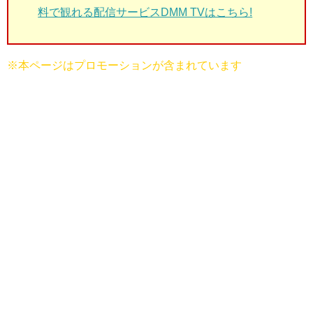
料で観れる配信サービスDMM TVはこちら!
※本ページはプロモーションが含まれています