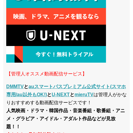
【管理人オススメ動画配信サービス】
DMMTV
と
auスマートパスプレミアム公式サイト(スマホ
専用/au以外もOK!)
と
U-NEXT
と
mieruTV
は管理人がかな
りおすすめする動画配信サービスです！
人気映画・ドラマ・韓国作品・音楽番組・歌番組・アニ
メ・グラビア・アイドル・アダルト作品などが見放
題！！