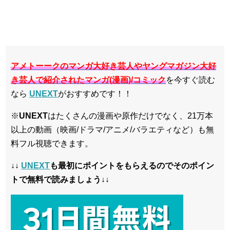
アメトーークのマンガ大好き芸人やヤングマガジン大好
き芸人で紹介されたマンガ(漫画)/コミック
を今すぐ読む
なら
UNEXT
がおすすめです！！
※
UNEXT
はたくさんの漫画や原作だけでなく、21万本
以上の動画（映画/ドラマ/アニメ/バラエティなど）も無
料フル視聴できます。
↓↓
UNEXT
も最初にポイントをもらえるのでそのポイン
トで無料で読みましょう↓↓