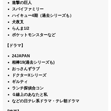
進撃の巨人
スパイファミリー
ハイキュー4期（過去シリーズも）
犬夜叉
らんま1/2
ポケットモンスターなど
【ドラマ】
24JAPAN
相棒19(過去シリーズも)
おっさんずラブ
ドクターXシリーズ
ギルティ
ランチ探偵合コン
Ｇ線上のあなたと私
などの日テレ系ドラマ・テレ朝ドラマ