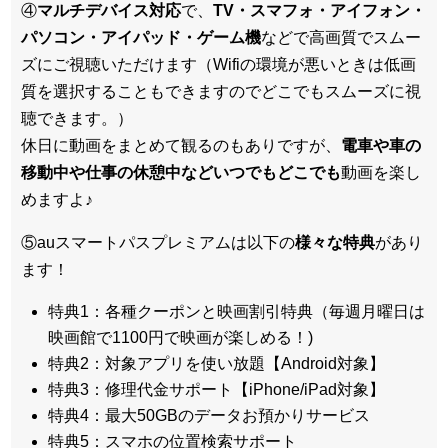
④
マルチデバイス対応
で、
TV・スマフォ・アイフォン・
パソコン・アイパッド・ゲーム機
などで高画質でスムー
ズにご視聴いただけます（Wifiの環境が悪いときは低画
質を選択することもできますのでどこでもスムーズに視
聴できます。）
休日に動画をまとめて観るのもありですが、
電車や車の
移動中や仕事の休憩中などいつでもどこでも
動画を楽し
めますよ♪
⑤auスマートパスプレミアムは以下の
様々な特典
があり
ます！
特典1：各種クーポンと映画割引特典（毎週月曜日は
映画館で1100円で映画が楽しめる！)
特典2：対象アプリを使い放題【Android対象】
特典3：修理代金サポート【iPhone/iPad対象】
特典4：最大50GBのデータお預かりサービス
特典5：スマホの位置検索サポート