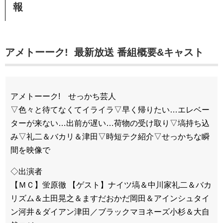
報
アメトーーク! 最新放送 番組概要&キャスト
アメトーーク! せっかち芸人
▽色々と待てなくてイライラ▽早く帰りたい…エレベー
ターが来ない…出前が遅い…荷物の受け取り▽塙持ち込
み▽礼二＆バカリ＆津田▽時短テク紹介▽せっかちな瞬
間を映像で
◇出演者
【ＭＣ】蛍原徹 【ゲスト】ナイツ塙＆中川家礼二＆バカ
リズム＆土田晃之＆ますだおかだ岡田＆アインシュタイ
ン河井＆ダイアン津田／ブラックマヨネーズ小杉＆大自