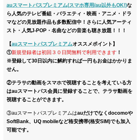
auスマートパスプレミアム(スマホ専用/au以外もOK!)
な
ら人気のテレビ番組・バラエティ・映画・アニメ・ドラ
マなどの見放題作品も多数配信中！さらに人気アーティ
スト・人気J-POP・名曲などの音楽も聴き放題！！！
【
auスマートパスプレミアム
オススメポイント】
①
新規登録者は初回３０日間無料で利用できます
！
※登録して30日以内に解約すれば一円もお金はかかりま
せん。
②テラサの動画をスマホで視聴することを考えている方
はauスマートパス会員に登録することで、テラサ動画を
視聴することができます。
③auスマートパスプレミアムは
auだけでなくdocomoや
SoftBank、UQ mobileなど格安携帯(格安SIM)でも加入
可能です。