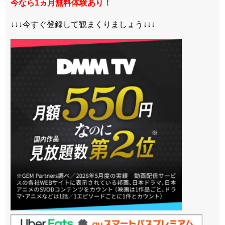
今なら1ヵ月無料体験あり！
↓↓↓今すぐ登録して観まくりましょう↓↓↓