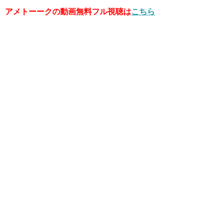
アメトーークの動画
無料フル視聴は
こちら