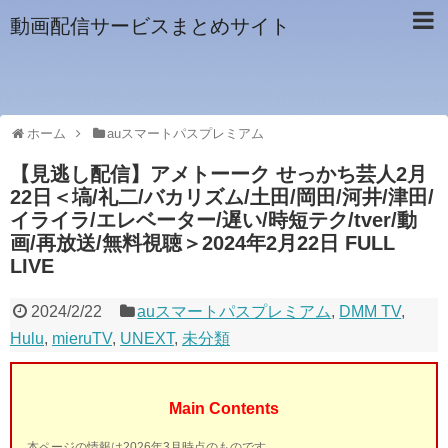
動画配信サービスまとめサイト
ホーム
auスマートパスプレミアム
【見逃し配信】アメトーーク せっかち芸人2月
22日＜塙/礼二/バカリズム/土田/岡田/河井/津田/
イライラ/エレベーター/遅い/時短テク/tver/動
画/再放送/無料視聴＞2024年2月22日 FULL
LIVE
2024/2/22
auスマートパスプレミアム
,
DMM TV
,
Hulu
,
mieruTV
,
UNEXT
,
未分類
Main Contents
本ページの情報は2026年3月時点のものです。