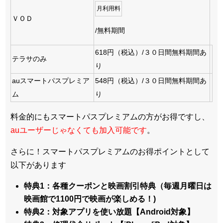
月利用料
ＶＯＤ
/無料期間
618円（税込）/３０日間無料期間あ
テラサのみ
り
auスマートパスプレミア
548円（税込）/３０日間無料期間あ
ム
り
料金的にもスマートパスプレミアムの方がお得ですし、
auユーザーじゃなくても加入可能です
。
さらに！スマートパスプレミアムのお得ポイントとして
以下があります
特典1：各種クーポンと映画割引特典（毎週月曜日は
映画館で1100円で映画が楽しめる！)
特典2：対象アプリを使い放題【Android対象】