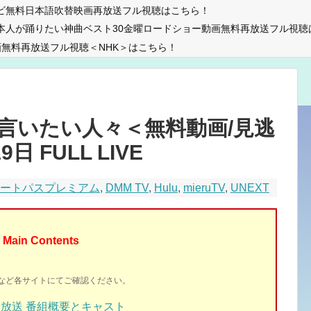
ビ無料日本語吹替映画再放送フル視聴はこちら！
本人が踊りたい神曲ベスト30金曜ロードショー動画無料再放送フル視聴
無料再放送フル視聴＜NHK＞はこちら！
に言いたい人々＜無料動画/見逃
日 FULL LIVE
マートパスプレミアム
,
DMM TV
,
Hulu
,
mieruTV
,
UNEXT
Main Contents
イトなど各サイトにてご確認ください。
新放送
番組概要とキャスト