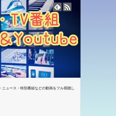
・ニュース・特別番組などの動画をフル視聴し