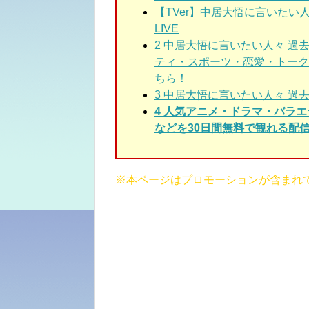
【TVer】中居大悟に言いたい人々
LIVE
2
中居大悟に言いたい人々 過
ティ・スポーツ・恋愛・トーク
ちら！
3 中居大悟に言いたい人々
過去
4 人気アニメ・ドラマ・バラ
などを30日間無料で観れる配信
※本ページはプロモーションが含まれ