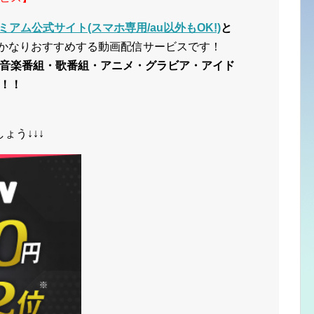
ミアム公式サイト(スマホ専用/au以外もOK!)
と
かなりおすすめする動画配信サービスです！
音楽番組・歌番組・アニメ・グラビア・アイド
！！
ょう↓↓↓