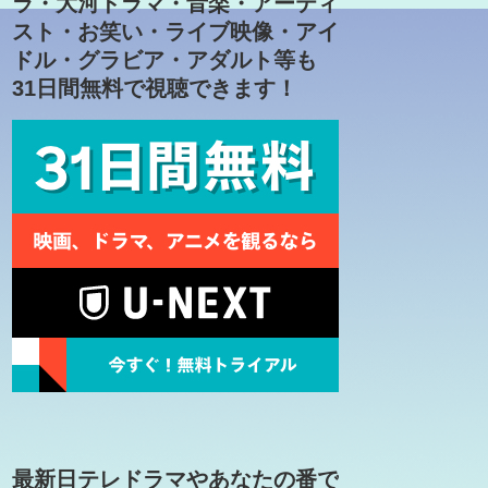
ラ・大河ドラマ・音楽・アーティ
スト・お笑い・ライブ映像・アイ
ドル・グラビア・アダルト等も
31日間無料で視聴できます！
最新日テレドラマやあなたの番で