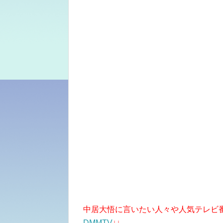
中居大悟に言いたい人々や人気テレビ
DMMTV
↓↓