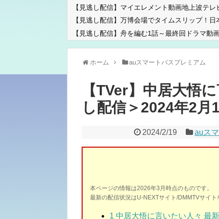
【見逃し配信】マイエレメント動画地上波テレ
【見逃し配信】万博会場でタイムスリップ！日
【見逃し配信】舟を編む1話～最終回ドラマ動画
ホーム
auスマートパスプレミアム
【TVer】中居大悟
し配信＞2024年2月19
2024/2/19
auス
本ページの情報は2026年3月時点のものです。
最新の配信状況はU-NEXTサイト/DMMTVサ
1 中居大悟に言いたい人々 最