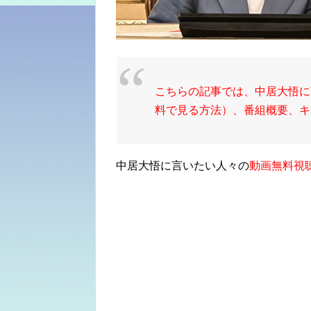
こちらの記事では、中居大悟に
料で見る方法）、番組概要、キ
中居大悟に言いたい人々の
動画無料視