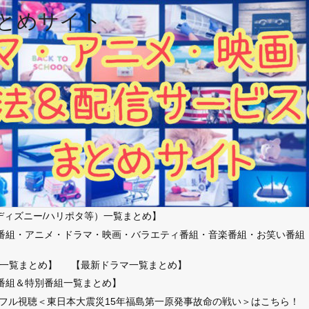
とめサイト
ディズニー/ハリポタ等）一覧まとめ】
番組・アニメ・ドラマ・映画・バラエティ番組・音楽番組・お笑い番組
）
一覧まとめ】
【最新ドラマ一覧まとめ】
番組＆特別番組一覧まとめ】
放送フル視聴＜東日本大震災15年福島第一原発事故命の戦い＞はこちら！