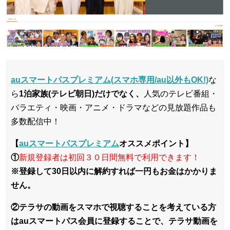
auスマートパスプレミアム(スマホ専用/au以外もOK!)
な
ら
1泊家族(テレビ朝日)だけでなく、
人気のテレビ番組・
バラエティ・映画・アニメ・ドラマなどの見放題作品も
多数配信中！
【
auスマートパスプレミアム
オススメポイント】
①
新規登録者は初回３０日間無料で利用できます！
※登録して30日以内に解約すれば一円もお金はかかりま
せん。
②テラサの動画をスマホで視聴することを考えている方
はauスマートパス会員に登録することで、テラサ動画を