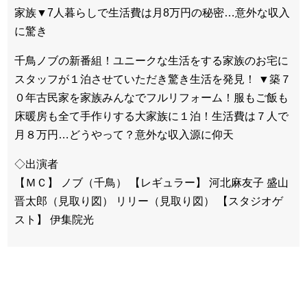
家族▼7人暮らしで生活費は月8万円の秘密…意外な収入
に驚き
千鳥ノブの新番組！ユニークな生活をする家族のお宅に
スタッフが１泊させていただき驚き生活を発見！ ▼築７
０年古民家を家族みんなでフルリフォーム！服もご飯も
床暖房も全て手作りする大家族に１泊！生活費は７人で
月８万円…どうやって？意外な収入源に仰天
◇出演者
【ＭＣ】 ノブ（千鳥） 【レギュラー】 河北麻友子 盛山
晋太郎（見取り図） リリー（見取り図） 【スタジオゲ
スト】 伊集院光