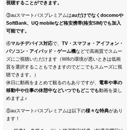
視聴することができます。
③auスマートパスプレミアムは
auだけでなくdocomoや
SoftBank、UQ mobileなど格安携帯(格安SIM)でも加入
可能です。
④
マルチデバイス対応
で、
TV・スマフォ・アイフォン・
パソコン・アイパッド・ゲーム機
などで高画質でスムー
ズにご視聴いただけます（Wifiの環境が悪いときは低画
質を選択することもできますのでどこでもスムーズに視
聴できます。）
休日に動画をまとめて観るのもありですが、
電車や車の
移動中や仕事の休憩中などいつでもどこでも
動画を楽し
めますよ♪
⑤auスマートパスプレミアムは以下の
様々な特典
があり
ます！