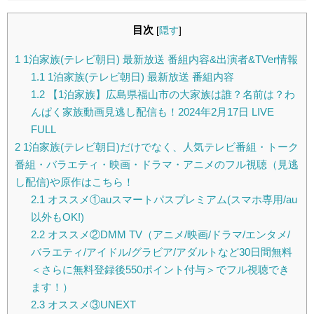
目次
[
隠す
]
1
1泊家族(テレビ朝日) 最新放送 番組内容&出演者&TVer情報
1.1
1泊家族(テレビ朝日) 最新放送 番組内容
1.2
【1泊家族】広島県福山市の大家族は誰？名前は？わ
んぱく家族動画見逃し配信も！2024年2月17日 LIVE
FULL
2
1泊家族(テレビ朝日)だけでなく、人気テレビ番組・トーク
番組・バラエティ・映画・ドラマ・アニメのフル視聴（見逃
し配信)や原作はこちら！
2.1
オススメ①auスマートパスプレミアム(スマホ専用/au
以外もOK!)
2.2
オススメ②DMM TV（アニメ/映画/ドラマ/エンタメ/
バラエティ/アイドル/グラビア/アダルトなど30日間無料
＜さらに無料登録後550ポイント付与＞でフル視聴でき
ます！）
2.3
オススメ③UNEXT