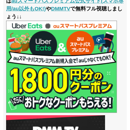
は
auスマートパスプレミアム公式サイト(スマホ専
用/au以外もOK!)
や
DMMTV
で無料フル視聴しまし
ょう↓↓