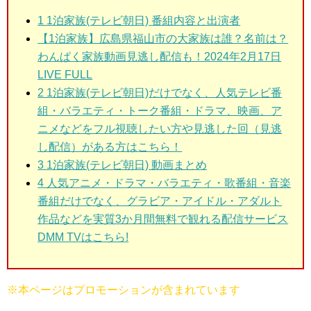
1 1泊家族(テレビ朝日)
番組内容と出演者
【1泊家族】広島県福山市の大家族は誰？名前は？
わんぱく家族動画見逃し配信も！2024年2月17日
LIVE FULL
2 1泊家族(テレビ朝日)
だけでなく、人気テレビ番
組・バラエティ・トーク番組・ドラマ、映画、ア
ニメなどをフル視聴したい方や見逃した回（見逃
し配信）がある方はこちら！
3 1泊家族(テレビ朝日)
動画まとめ
4 人気アニメ・ドラマ・バラエティ・歌番組・音楽
番組だけでなく、グラビア・アイドル・アダルト
作品などを実質3か月間無料で観れる配信サービス
DMM TVはこちら!
※本ページはプロモーションが含まれています