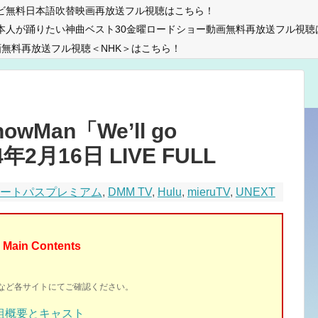
ビ無料日本語吹替映画再放送フル視聴はこちら！
本人が踊りたい神曲ベスト30金曜ロードショー動画無料再放送フル視聴
無料再放送フル視聴＜NHK＞はこちら！
Man「We’ll go
4年2月16日 LIVE FULL
マートパスプレミアム
,
DMM TV
,
Hulu
,
mieruTV
,
UNEXT
Main Contents
イトなど各サイトにてご確認ください。
番組概要とキャスト