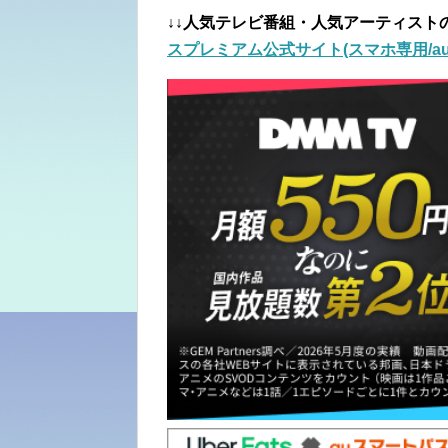
↓↓人気テレビ番組・人気アーティスト
スプレミアム公式サイト(スマホ専用/au