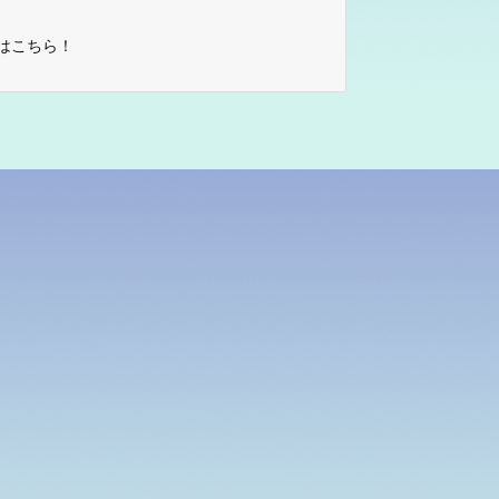
はこちら！