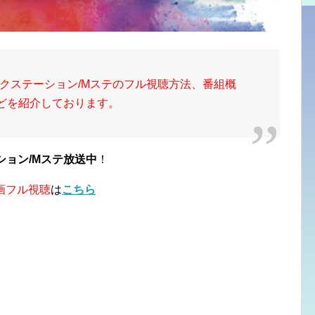
クステーション/Mステのフル視聴方法、番組概
画などを紹介しております。
ション/Mステ放送中
！
画フル視聴
は
こちら