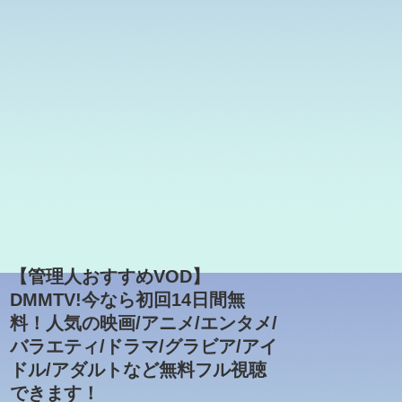
【管理人おすすめVOD】
DMMTV!今なら初回14日間無
料！人気の映画/アニメ/エンタメ/
バラエティ/ドラマ/グラビア/アイ
ドル/アダルトなど無料フル視聴
できます！