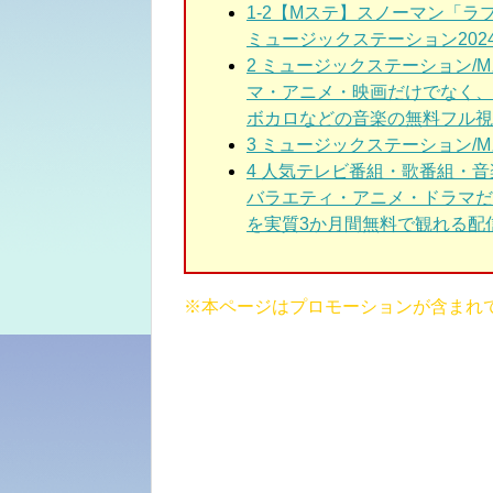
1-2
【Mステ】スノーマン「ラブトリ
ミュージックステーション2024年2
2 ミュージックステーション/
マ・アニメ・映画だけでなく、
ボカロなどの音楽の無料フル視
3
ミュージックステーション/M
4 人気テレビ番組・歌番組・
バラエティ・アニメ・ドラマだ
を実質3か月間無料で観れる配信
※本ページはプロモーションが含まれ