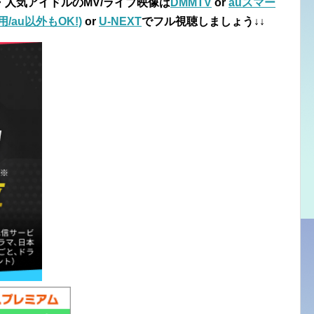
・人気アイドルのMV/ライブ映像は
DMMTV
or
auスマー
au以外もOK!)
or
U-NEXT
でフル視聴しましょう↓↓