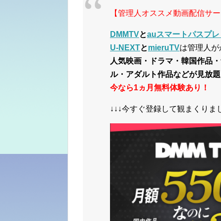
【管理人オススメ動画配信サー
DMMTV
と
auスマートパスプレ
U-NEXT
と
mieruTV
は管理人が
人気映画・ドラマ・韓国作品・
ル・アダルト作品などが見放題
今なら1ヵ月無料体験あり！
↓↓↓今すぐ登録して観まくりまし