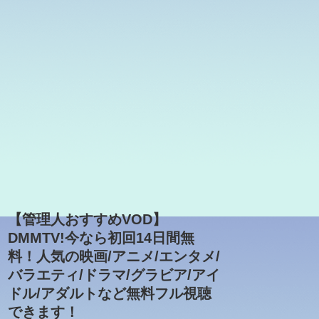
【管理人おすすめVOD】
DMMTV!今なら初回14日間無
料！人気の映画/アニメ/エンタメ/
バラエティ/ドラマ/グラビア/アイ
ドル/アダルトなど無料フル視聴
できます！