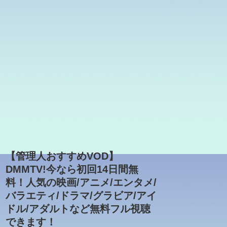
【管理人おすすめVOD】
DMMTV!今なら初回14日間無
料！人気の映画/アニメ/エンタメ/
バラエティ/ドラマ/グラビア/アイ
ドル/アダルトなど無料フル視聴
できます！