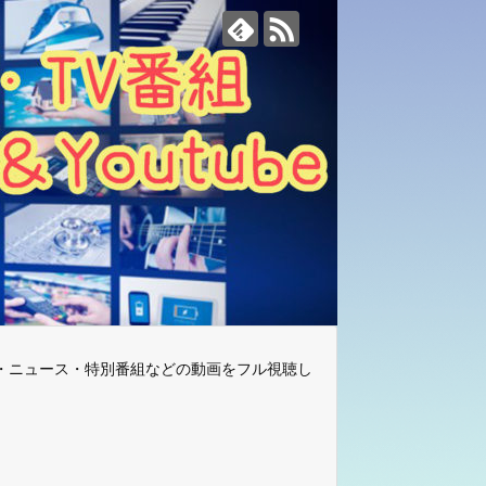
・ニュース・特別番組などの動画をフル視聴し