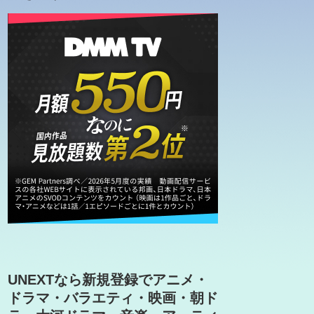
UNEXTなら新規登録でアニメ・
ドラマ・バラエティ・映画・朝ド