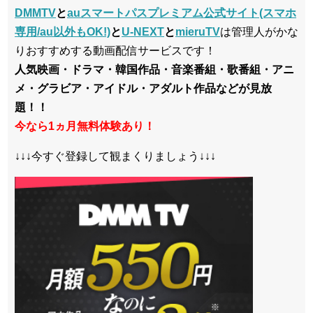
DMMTV
と
auスマートパスプレミアム公式サイト(スマホ
専用/au以外もOK!)
と
U-NEXT
と
mieruTV
は管理人がかな
りおすすめする動画配信サービスです！
人気映画・ドラマ・韓国作品・音楽番組・歌番組・アニ
メ・グラビア・アイドル・アダルト作品などが見放
題！！
今なら1ヵ月無料体験あり！
↓↓↓今すぐ登録して観まくりましょう↓↓↓