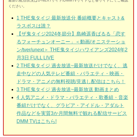
最新の配信状況はU-NEXTサイト/DMMTVサイトなど各サイトにてご確認
ください。
1
THE鬼タイジ 最新放送分 番組概要とキャスト&
ラスボスは誰？
【ザ鬼タイジ2024冬節分】島崎遥香ぱるる「恋す
るフォーチュンオーニー」＜動画/オニステーショ
ン/tver/unext＞ THE鬼タイジハワイアンズ2024年2
月3日 FULL LIVE
2
THE鬼タイジ 過去放送~最新放送だけでなく、逃
走中などの人気テレビ番組・バラエティ・映画・
ドラマ・アニメの無料視聴/見逃し配信はこちら！
3
THE鬼タイジ 過去放送~最新放送 動画まとめ
4 人気アニメ・ドラマ・バラエティ・歌番組・音楽
番組だけでなく、グラビア・アイドル・アダルト
作品などを実質3か月間無料で観れる配信サービス
DMM TVはこちら!