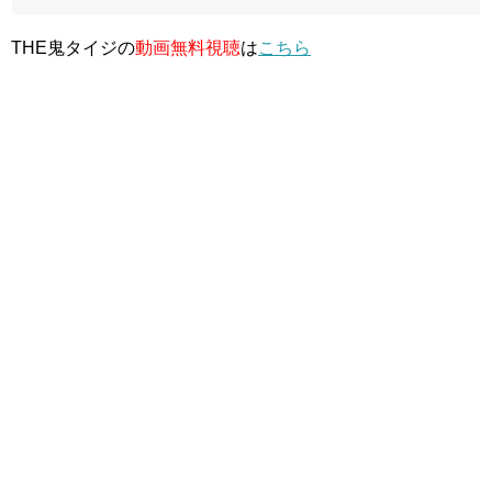
THE鬼タイジの
動画無料視聴
は
こちら