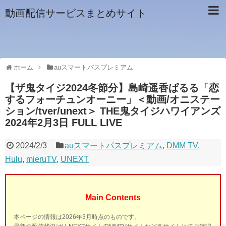
動画配信サービスまとめサイト
ホーム
auスマートパスプレミアム
【ザ鬼タイジ2024冬節分】島崎遥香ぱるる「恋
するフォーチュンオーニー」＜動画/オニステー
ション/tver/unext＞ THE鬼タイジハワイアンズ
2024年2月3日 FULL LIVE
2024/2/3
auスマートパスプレミアム
,
DMM TV
,
Hulu
,
mieruTV
,
UNEXT
Main Contents
本ページの情報は2026年3月時点のものです。