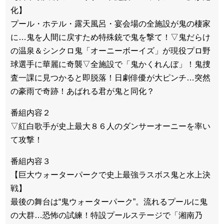
化】
プール・ホテル・露天風呂・宴会場の全施設が鬼の棲家
に…鬼を人間に戻すため特殊銃で鬼を撃て！▽鬼だらけ
の温泉＆シンクロ鬼「オーニーボーイズ」が現役プロ野
球選手に華麗に奇襲▽全施設で「鬼かくれんぼ」！鬼捜
査一課に見つかると即脱落！日劇俳優が大ピンチ…突然
の豪雨で奇跡！あばれる君が鬼と同化？
番組内容２
▽紅白歌手が史上最大８６人のダンサーオーニーを率い
て攻撃！
番組内容３
【巨大ウォーターパークで史上最強ラスボス鬼と水上決
戦】
最後の舞台は“鬼ウォーターパーク”。流れるプールに鬼
の大群…恐怖の試練！特設プールステージで「湘南乃