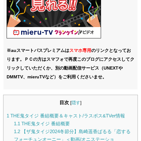
※auスマートパスプレミアムは
スマホ
専用
のリンクとなってお
ります。ＰＣの方はスマフォで再度このブログにアクセスしてク
リックしていただくか、別の動画配信サービス（UNEXTや
DMMTV、mieruTVなど）をご利用くださいませ。
目次
[
隠す
]
1
THE鬼タイジ 番組概要＆キャスト/ラスボス&TVer情報
1.1
THE鬼タイジ 番組概要
1.2
【ザ鬼タイジ2024冬節分】島崎遥香ぱるる「恋する
フォーチュンオーニー」＜動画/オニステーショ