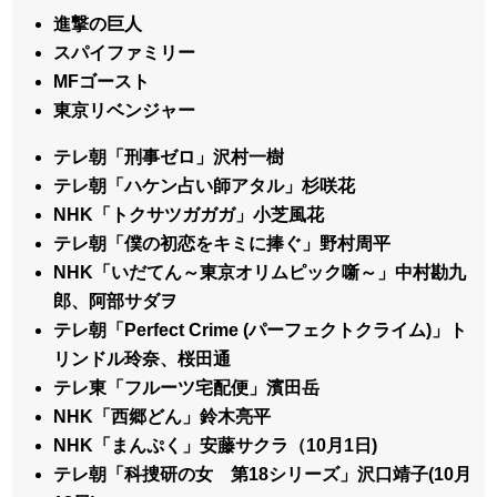
進撃の巨人
スパイファミリー
MFゴースト
東京リベンジャー
テレ朝「刑事ゼロ」沢村一樹
テレ朝「ハケン占い師アタル」杉咲花
NHK「トクサツガガガ」小芝風花
テレ朝「僕の初恋をキミに捧ぐ」野村周平
NHK「いだてん～東京オリムピック噺～」中村勘九
郎、阿部サダヲ
テレ朝「Perfect Crime (パーフェクトクライム)」ト
リンドル玲奈、桜田通
テレ東「フルーツ宅配便」濱田岳
NHK「西郷どん」鈴木亮平
NHK「まんぷく」安藤サクラ（10月1日)
テレ朝「科捜研の女 第18シリーズ」沢口靖子(10月