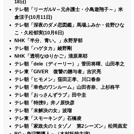
18日)
テレ朝「リーガルV～元弁護士・小鳥遊翔子～」米
倉涼子(10月11日)
テレ朝「深夜のダメ恋図鑑」馬場ふみか・佐野ひな
こ・久松郁実(10月6日)
NHK「半分、青い。」永野芽郁
テレ朝「ハゲタカ」綾野剛
NHK「透明なゆりかご」清原果耶
テレ朝「dele（ディーリー）」菅田将暉、山田孝之
テレ東「GIVER 復讐の贈与者」吉沢亮
テレ朝「ヒモメン」窪田正孝、川口春奈
テレ朝「幸色のワンルーム」山田杏奈、上杉柊平
テレ朝「おっさんずラブ」田中圭
テレ朝「特捜9」井ノ原快彦
テレ朝「未解決の女」波瑠
テレ東「スモーキング」石橋凌
テレ朝「家政夫のミタゾノ 第2シーズン」松岡昌宏
BG～身辺警護人～（木村拓哉主演)