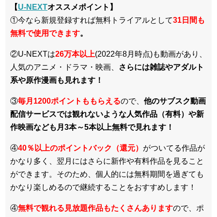
【
U-NEXT
オススメポイント】
①今なら新規登録すれば無料トライアルとして
3
1日間も
無料で使用できます
。
②U-NEXTは
26万本以上
(2022年8月時点)も動画があり、
人気のアニメ・ドラマ・映画、
さらには雑誌やアダルト
系や原作漫画も見れます！
③
毎月1200ポイントももらえる
ので、
他のサブスク動画
配信サービスでは観れないような人気作品（有料）や新
作映画なども月3本～5本以上無料で見れます！
④
40％以上のポイントバック（還元）
がついてる作品が
かなり多く、翌月にはさらに新作や有料作品を見ること
ができます。そのため、個人的には無料期間を過ぎても
かなり楽しめるので継続することをおすすめします！
④
無料で観れる見放題作品もたくさんあります
ので、ポ