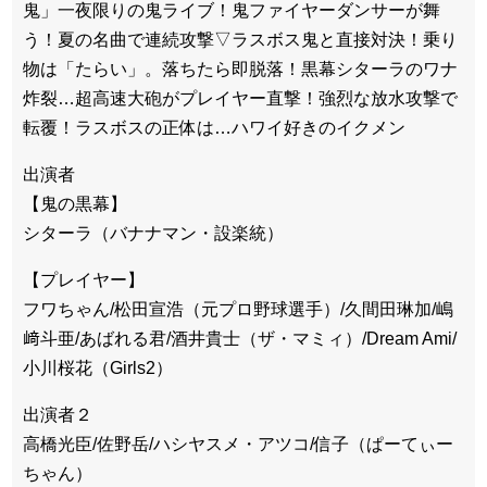
鬼」一夜限りの鬼ライブ！鬼ファイヤーダンサーが舞
う！夏の名曲で連続攻撃▽ラスボス鬼と直接対決！乗り
物は「たらい」。落ちたら即脱落！黒幕シターラのワナ
炸裂…超高速大砲がプレイヤー直撃！強烈な放水攻撃で
転覆！ラスボスの正体は…ハワイ好きのイクメン
出演者
【鬼の黒幕】
シターラ（バナナマン・設楽統）
【プレイヤー】
フワちゃん/松田宣浩（元プロ野球選手）/久間田琳加/嶋
﨑斗亜/あばれる君/酒井貴士（ザ・マミィ）/Dream Ami/
小川桜花（Girls2）
出演者２
高橋光臣/佐野岳/ハシヤスメ・アツコ/信子（ぱーてぃー
ちゃん）