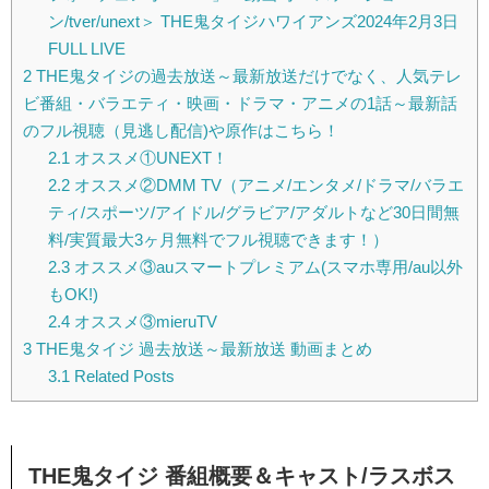
ン/tver/unext＞ THE鬼タイジハワイアンズ2024年2月3日
FULL LIVE
2
THE鬼タイジの過去放送～最新放送だけでなく、人気テレ
ビ番組・バラエティ・映画・ドラマ・アニメの1話～最新話
のフル視聴（見逃し配信)や原作はこちら！
2.1
オススメ①UNEXT！
2.2
オススメ②DMM TV（アニメ/エンタメ/ドラマ/バラエ
ティ/スポーツ/アイドル/グラビア/アダルトなど30日間無
料/実質最大3ヶ月無料でフル視聴できます！）
2.3
オススメ③auスマートプレミアム(スマホ専用/au以外
もOK!)
2.4
オススメ③mieruTV
3
THE鬼タイジ 過去放送～最新放送 動画まとめ
3.1
Related Posts
THE鬼タイジ 番組概要＆キャスト/ラスボス