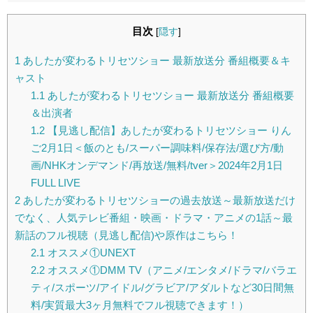
目次
[
隠す
]
1
あしたが変わるトリセツショー 最新放送分 番組概要＆キ
ャスト
1.1
あしたが変わるトリセツショー 最新放送分 番組概要
＆出演者
1.2
【見逃し配信】あしたが変わるトリセツショー りん
ご2月1日＜飯のとも/スーパー調味料/保存法/選び方/動
画/NHKオンデマンド/再放送/無料/tver＞2024年2月1日
FULL LIVE
2
あしたが変わるトリセツショーの過去放送～最新放送だけ
でなく、人気テレビ番組・映画・ドラマ・アニメの1話～最
新話のフル視聴（見逃し配信)や原作はこちら！
2.1
オススメ①UNEXT
2.2
オススメ①DMM TV（アニメ/エンタメ/ドラマ/バラエ
ティ/スポーツ/アイドル/グラビア/アダルトなど30日間無
料/実質最大3ヶ月無料でフル視聴できます！）