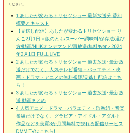
ください。
1
あしたが変わるトリセツショー 最新放送分 番組
概要とキャスト
【見逃し配信】あしたが変わるトリセツショー り
んご2月1日＜飯のとも/スーパー調味料/保存法/選び
方/動画/NHKオンデマンド/再放送/無料/tver＞2024
年2月1日 FULL LIVE
2
あしたが変わるトリセツショー 過去放送~最新放
送だけでなく、人気テレビ番組・バラエティ・映
画・ドラマ・アニメの無料視聴/見逃し配信はこち
ら！
3
あしたが変わるトリセツショー 過去放送~最新放
送 動画まとめ
4 人気アニメ・ドラマ・バラエティ・歌番組・音楽
番組だけでなく、グラビア・アイドル・アダルト
作品などを実質3か月間無料で観れる配信サービス
DMM TVはこちら!