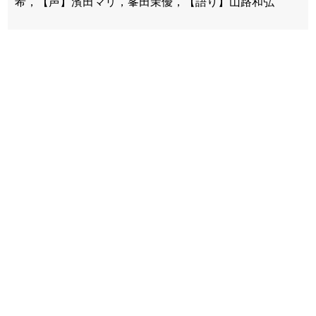
希，【声】濱田マリ，峯田茉優，【語り】山路和弘