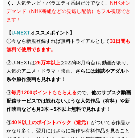
く、
人気テレビ・バラエティ番組だけでなく、
NHKオン
デマンド（NHK番組などの見逃し配信）もフル視聴でき
ます！
【
U-NEXT
オススメポイント】
①今なら新規登録すれば無料トライアルとして
3
1日間も
無料で使用できます。
②U-NEXTは
26万本以上
(2022年8月時点)も動画があり、
人気のアニメ・ドラマ・映画、
さらには雑誌やアダルト
系や原作漫画も見れます！
③
毎月1200ポイントももらえる
ので、
他のサブスク動画
配信サービスでは観れないような人気作品（有料）や新
作映画なども月3本～5本以上無料で見れます！
④
40％以上のポイントバック（還元）
がついてる作品が
かなり多く、翌月にはさらに新作や有料作品を見ること