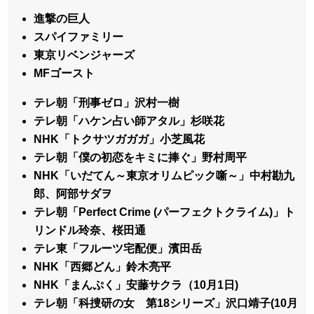
進撃の巨人
スパイファミリー
東京リベンジャーズ
MFゴースト
テレ朝「刑事ゼロ」沢村一樹
テレ朝「ハケン占い師アタル」杉咲花
NHK「トクサツガガガ」小芝風花
テレ朝「僕の初恋をキミに捧ぐ」野村周平
NHK「いだてん～東京オリムピック噺～」中村勘九
郎、阿部サダヲ
テレ朝「Perfect Crime (パーフェクトクライム)」ト
リンドル玲奈、桜田通
テレ東「フルーツ宅配便」濱田岳
NHK「西郷どん」鈴木亮平
NHK「まんぷく」安藤サクラ（10月1日)
テレ朝「科捜研の女 第18シリーズ」沢口靖子(10月