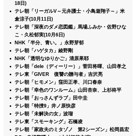
18日)
テレ朝「リーガルV～元弁護士・小鳥遊翔子～」米
倉涼子(10月11日)
テレ朝「深夜のダメ恋図鑑」馬場ふみか・佐野ひな
こ・久松郁実(10月6日)
NHK「半分、青い。」永野芽郁
テレ朝「ハゲタカ」綾野剛
NHK「透明なゆりかご」清原果耶
テレ朝「dele（ディーリー）」菅田将暉、山田孝之
テレ東「GIVER 復讐の贈与者」吉沢亮
テレ朝「ヒモメン」窪田正孝、川口春奈
テレ朝「幸色のワンルーム」山田杏奈、上杉柊平
テレ朝「おっさんずラブ」田中圭
テレ朝「特捜9」井ノ原快彦
テレ朝「未解決の女」波瑠
テレ東「スモーキング」石橋凌
テレ朝「家政夫のミタゾノ 第2シーズン」松岡昌宏