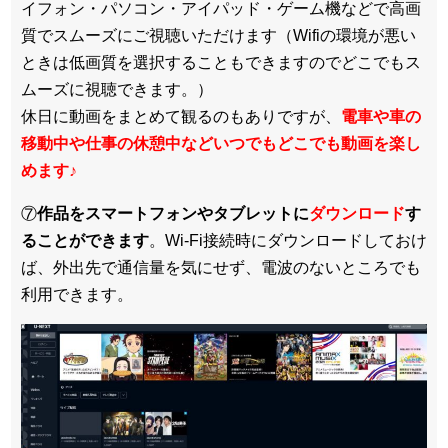
イフォン・パソコン・アイパッド・ゲーム機などで高画
質でスムーズにご視聴いただけます（Wifiの環境が悪い
ときは低画質を選択することもできますのでどこでもス
ムーズに視聴できます。）
休日に動画をまとめて観るのもありですが、
電車や車の
移動中や仕事の休憩中などいつでもどこでも動画を楽し
めます
♪
⑦
作品をスマートフォンやタブレットに
ダウンロード
す
ることができます
。Wi-Fi接続時にダウンロードしておけ
ば、外出先で通信量を気にせず、電波のないところでも
利用できます。