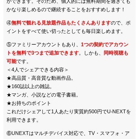
ができます。そのため、個人的には無料期間を過ぎても
かなり楽しめるので継続することをおすすめします！
④
無料で観れる見放題作品もたくさんあります
ので、ポ
イントをすべて使い切ったとしても毎日楽しめます。
⑤ファミリーアカウントもあり、
1つの契約でアカウン
トを無料で3つまで追加できます
。しかも、
同時視聴も
可能
です。
＜4人でシェアできる内容＞
★高品質・高音質な動画作品。
★160誌以上の雑誌。
★マンガ、小説などの電子書籍。
★お持ちのポイント
これだけシェアして1人あたり実質約500円でU-NEXTを
利用できます。
⑥UNEXTはマルチデバイス対応で、TV・スマフォ・ア