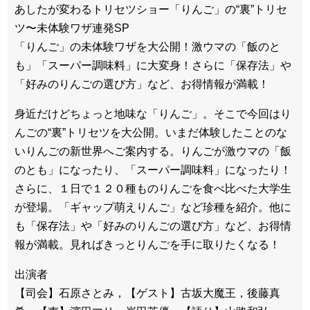
あしたが変わるトリセツショー「りんご」の“裏”トリセ
ツ〜未体験ワザ連発SP
「りんご」の未体験ワザを大公開！激ウマの「飯のと
も」「スーパー調味料」に大変身！さらに「保存法」や
「好みのりんごの選び方」など、お得情報が満載！
身近だけどちょっと地味な「りんご」。そこで今回はり
んごの“裏”トリセツを大公開。いまだ体験したことのな
いりんごの新世界へご案内する。りんごが激ウマの「飯
のとも」になったり、「スーパー調味料」になったり！
さらに、１日で１２０種ものりんごを食べ比べた大学生
が登場。「ギャップ萌えりんご」など珍種を紹介。他に
も「保存法」や「好みのりんごの選び方」など、お得情
報が満載。見ればきっとりんごを手に取りたくなる！
出演者
【司会】石原さとみ，【ゲスト】古坂大魔王，後藤真