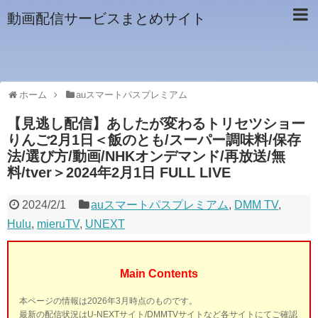
動画配信サービスまとめサイト
ホーム
auスマートパスプレミアム
【見逃し配信】あしたが変わるトリセツショー
りんご2月1日＜飯のとも/スーパー調味料/保存
法/選び方/動画/NHKオンデマンド/再放送/無
料/tver＞2024年2月1日 FULL LIVE
2024/2/1
auスマートパスプレミアム
,
DMM TV
,
Hulu
,
mieruTV
,
UNEXT
Main Contents
本ページの情報は2026年3月時点のものです。
最新の配信状況はU-NEXTサイト/DMMTVサイトなど各サイトにてご確認