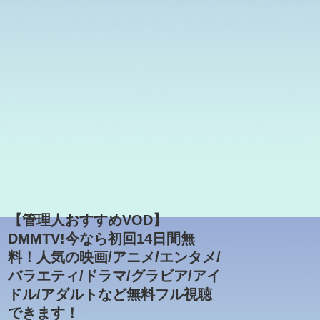
【管理人おすすめVOD】
DMMTV!今なら初回14日間無
料！人気の映画/アニメ/エンタメ/
バラエティ/ドラマ/グラビア/アイ
ドル/アダルトなど無料フル視聴
できます！