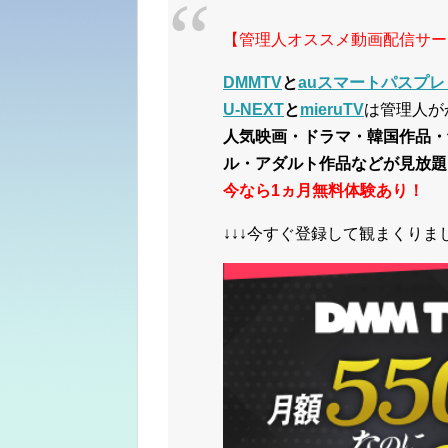
【管理人オススメ動画配信サー
DMMTV
と
auスマートパスプレ
U-NEXT
と
mieruTV
は管理人が
人気映画・ドラマ・韓国作品・
ル・アダルト作品などが見放題
今なら1ヵ月無料体験あり！
↓↓↓今すぐ登録して観まくりまし