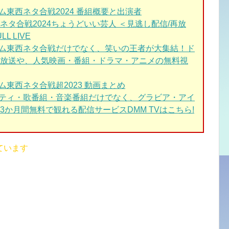
東西ネタ合戦2024 番組概要と出演者
タ合戦2024ちょうどいい芸人 ＜見逃し配信/再放
L LIVE
ム東西ネタ合戦だけでなく、笑いの王者が大集結！ド
放送や、人気映画・番組・ドラマ・アニメの無料視
東西ネタ合戦超2023 動画まとめ
エティ・歌番組・音楽番組だけでなく、グラビア・アイ
か月間無料で観れる配信サービスDMM TVはこちら!
ています