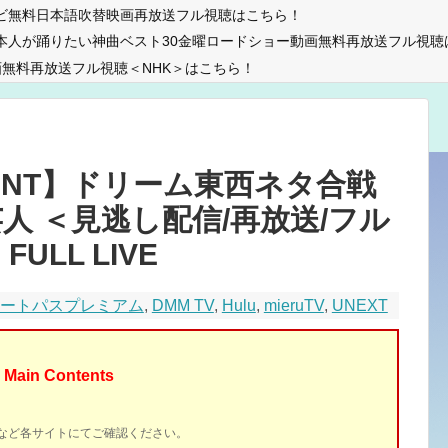
ビ無料日本語吹替映画再放送フル視聴はこちら！
本人が踊りたい神曲ベスト30金曜ロードショー動画無料再放送フル視聴
無料再放送フル視聴＜NHK＞はこちら！
ANT】ドリーム東西ネタ合戦
芸人 ＜見逃し配信/再放送/フル
ULL LIVE
マートパスプレミアム
,
DMM TV
,
Hulu
,
mieruTV
,
UNEXT
Main Contents
イトなど各サイトにてご確認ください。