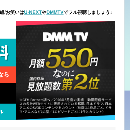
組/お笑いは
U-NEXT
や
DMMTV
でフル視聴しましょう↓