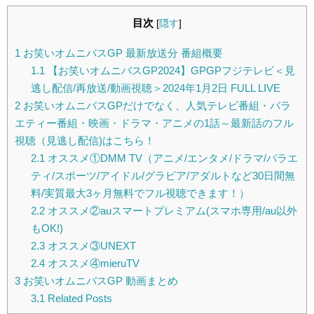
目次
[
隠す
]
1
お笑いオムニバスGP 最新放送分 番組概要
1.1
【お笑いオムニバスGP2024】GPGPフジテレビ＜見
逃し配信/再放送/動画視聴＞2024年1月2日 FULL LIVE
2
お笑いオムニバスGPだけでなく、人気テレビ番組・バラ
エティー番組・映画・ドラマ・アニメの1話～最新話のフル
視聴（見逃し配信)はこちら！
2.1
オススメ①DMM TV（アニメ/エンタメ/ドラマ/バラエ
ティ/スポーツ/アイドル/グラビア/アダルトなど30日間無
料/実質最大3ヶ月無料でフル視聴できます！）
2.2
オススメ②auスマートプレミアム(スマホ専用/au以外
もOK!)
2.3
オススメ③UNEXT
2.4
オススメ④mieruTV
3
お笑いオムニバスGP 動画まとめ
3.1
Related Posts