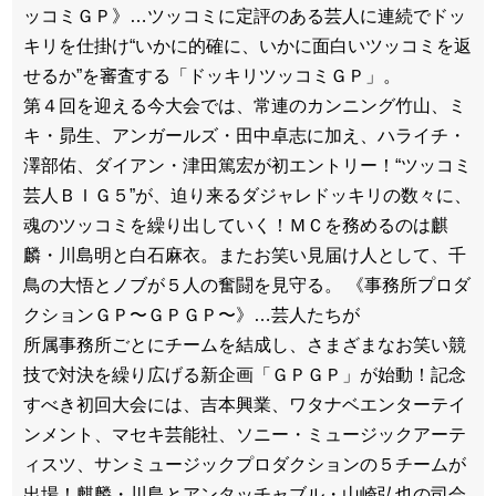
ッコミＧＰ》…ツッコミに定評のある芸人に連続でドッ
キリを仕掛け“いかに的確に、いかに面白いツッコミを返
せるか”を審査する「ドッキリツッコミＧＰ」。
第４回を迎える今大会では、常連のカンニング竹山、ミ
キ・昴生、アンガールズ・田中卓志に加え、ハライチ・
澤部佑、ダイアン・津田篤宏が初エントリー！“ツッコミ
芸人ＢＩＧ５”が、迫り来るダジャレドッキリの数々に、
魂のツッコミを繰り出していく！ＭＣを務めるのは麒
麟・川島明と白石麻衣。またお笑い見届け人として、千
鳥の大悟とノブが５人の奮闘を見守る。 《事務所プロダ
クションＧＰ〜ＧＰＧＰ〜》…芸人たちが
所属事務所ごとにチームを結成し、さまざまなお笑い競
技で対決を繰り広げる新企画「ＧＰＧＰ」が始動！記念
すべき初回大会には、吉本興業、ワタナベエンターテイ
ンメント、マセキ芸能社、ソニー・ミュージックアーテ
ィスツ、サンミュージックプロダクションの５チームが
出場！麒麟・川島とアンタッチャブル・山崎弘也の司会