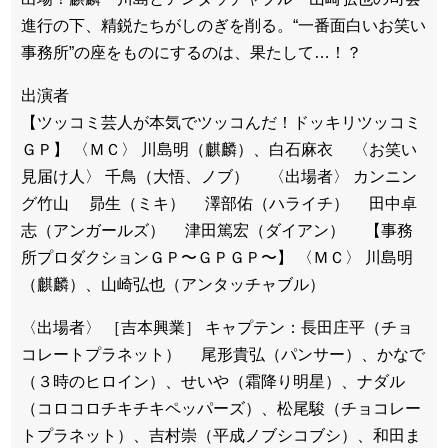
進行の下、精鋭たちがしのぎを削る。“一番面白いお笑い
事務所”の座をものにするのは、果たして…！？
出演者
【ツッコミ芸人が本気でツッコんだ！ドッキリツッコミ
ＧＰ】 〈ＭＣ〉 川島明（麒麟）、白石麻衣 〈お笑い
見届け人〉 千鳥（大悟、ノブ） 〈出場者〉 カンニン
グ竹山 昴生（ミキ） 澤部佑（ハライチ） 田中卓
志（アンガールズ） 津田篤宏（ダイアン） 【事務
所プロダクションＧＰ〜ＧＰＧＰ〜】 〈ＭＣ〉 川島明
（麒麟）、山崎弘也（アンタッチャブル）
〈出場者〉 ［吉本興業］ キャプテン：長田庄平（チョ
コレートプラネット） 尾形貴弘（パンサー）、かなで
（３時のヒロイン）、せいや（霜降り明星）、ナダル
（コロコロチキチキペッパーズ）、松尾駿（チョコレー
トプラネット）、吉村崇（平成ノブシコブシ）、和田ま