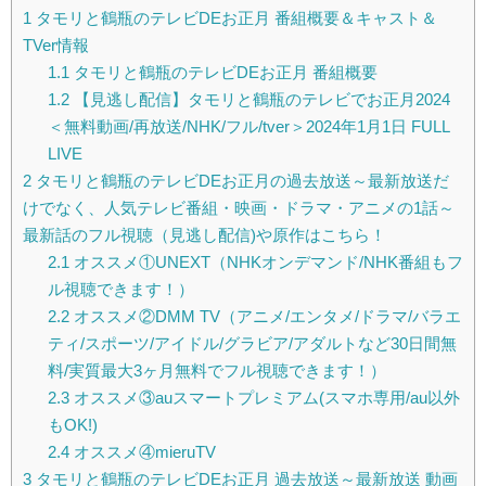
1
タモリと鶴瓶のテレビDEお正月 番組概要＆キャスト＆
TVer情報
1.1
タモリと鶴瓶のテレビDEお正月 番組概要
1.2
【見逃し配信】タモリと鶴瓶のテレビでお正月2024
＜無料動画/再放送/NHK/フル/tver＞2024年1月1日 FULL
LIVE
2
タモリと鶴瓶のテレビDEお正月の過去放送～最新放送だ
けでなく、人気テレビ番組・映画・ドラマ・アニメの1話～
最新話のフル視聴（見逃し配信)や原作はこちら！
2.1
オススメ①UNEXT（NHKオンデマンド/NHK番組もフ
ル視聴できます！）
2.2
オススメ②DMM TV（アニメ/エンタメ/ドラマ/バラエ
ティ/スポーツ/アイドル/グラビア/アダルトなど30日間無
料/実質最大3ヶ月無料でフル視聴できます！）
2.3
オススメ③auスマートプレミアム(スマホ専用/au以外
もOK!)
2.4
オススメ④mieruTV
3
タモリと鶴瓶のテレビDEお正月 過去放送～最新放送 動画