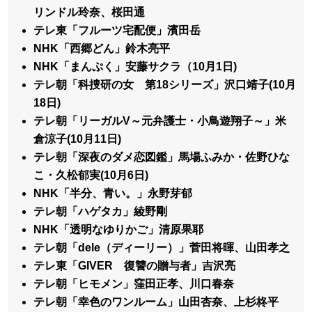
リンドル玲奈、桜田通
テレ東「フルーツ宅配便」濱田岳
NHK「西郷どん」鈴木亮平
NHK「まんぷく」安藤サクラ（10月1日)
テレ朝「科捜研の女 第18シリーズ」沢口靖子(10月
18日)
テレ朝「リーガルV～元弁護士・小鳥遊翔子～」米
倉涼子(10月11日)
テレ朝「深夜のダメ恋図鑑」馬場ふみか・佐野ひな
こ・久松郁実(10月6日)
NHK「半分、青い。」永野芽郁
テレ朝「ハゲタカ」綾野剛
NHK「透明なゆりかご」清原果耶
テレ朝「dele（ディーリー）」菅田将暉、山田孝之
テレ東「GIVER 復讐の贈与者」吉沢亮
テレ朝「ヒモメン」窪田正孝、川口春奈
テレ朝「幸色のワンルーム」山田杏奈、上杉柊平