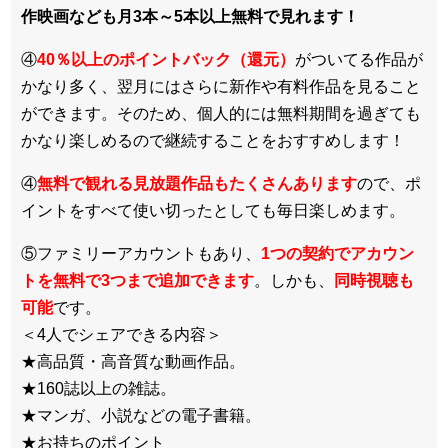
作映画なども月3本～5本以上無料で見れます！
④
40％以上のポイントバック（還元）
がついてる作品が
かなり多く、翌月にはさらに新作や有料作品を見ること
ができます。そのため、個人的には無料期間を過ぎても
かなり楽しめるので継続することをおすすめします！
④
無料で観れる見放題作品もたくさんあります
ので、ポ
イントをすべて使い切ったとしても毎日楽しめます。
⑤ファミリーアカウントもあり、
1つの契約でアカウン
トを無料で3つまで追加できます
。しかも、
同時視聴も
可能
です。
＜4人でシェアできる内容＞
★高品質・高音質な動画作品。
★160誌以上の雑誌。
★マンガ、小説などの電子書籍。
★お持ちのポイント