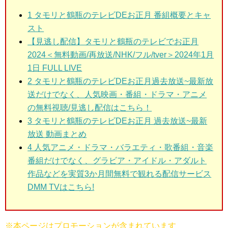
1
タモリと鶴瓶のテレビDEお正月 番組概要とキャ
スト
【見逃し配信】タモリと鶴瓶のテレビでお正月
2024＜無料動画/再放送/NHK/フル/tver＞2024年1月
1日 FULL LIVE
2
タモリと鶴瓶のテレビDEお正月過去放送~最新放
送だけでなく、人気映画・番組・ドラマ・アニメ
の無料視聴/見逃し配信はこちら！
3
タモリと鶴瓶のテレビDEお正月 過去放送~最新
放送 動画まとめ
4 人気アニメ・ドラマ・バラエティ・歌番組・音楽
番組だけでなく、グラビア・アイドル・アダルト
作品などを実質3か月間無料で観れる配信サービス
DMM TVはこちら!
※本ページはプロモーションが含まれています