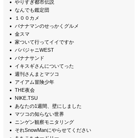
やりすぎ都市伝説
なんでも鑑定団
１００カメ
バナナマンのせっかくグルメ
金スマ
家ついて行ってイイですか
パパジャニWEST
バナナサンド
イキスギさんについてった
週刊さんまとマツコ
アイアム冒険少年
THE夜会
NIKE.TSU
あなたの1週間、壁にしました
マツコの知らない世界
ニンゲン観察モニタリング
それSnowManにやらせてください