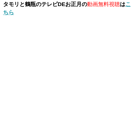
タモリと鶴瓶のテレビDEお正月の
動画無料視聴
は
こ
ちら