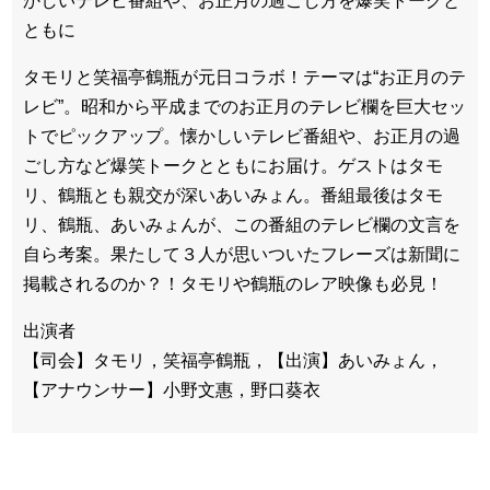
かしいテレビ番組や、お正月の過ごし方を爆笑トークと
ともに
タモリと笑福亭鶴瓶が元日コラボ！テーマは“お正月のテ
レビ”。昭和から平成までのお正月のテレビ欄を巨大セッ
トでピックアップ。懐かしいテレビ番組や、お正月の過
ごし方など爆笑トークとともにお届け。ゲストはタモ
リ、鶴瓶とも親交が深いあいみょん。番組最後はタモ
リ、鶴瓶、あいみょんが、この番組のテレビ欄の文言を
自ら考案。果たして３人が思いついたフレーズは新聞に
掲載されるのか？！タモリや鶴瓶のレア映像も必見！
出演者
【司会】タモリ，笑福亭鶴瓶，【出演】あいみょん，
【アナウンサー】小野文惠，野口葵衣