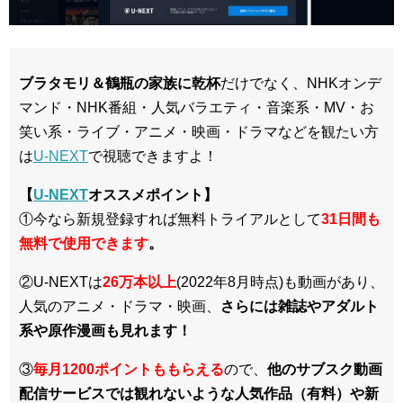
ブラタモリ＆鶴瓶の家族に乾杯
だけでなく、NHKオンデ
マンド・NHK番組・人気バラエティ・音楽系・MV・お
笑い系・ライブ・アニメ・映画・ドラマなどを観たい方
は
U-NEXT
で視聴できますよ！
【
U-NEXT
オススメポイント】
①今なら新規登録すれば無料トライアルとして
3
1日間も
無料で使用できます
。
②U-NEXTは
26万本以上
(2022年8月時点)も動画があり、
人気のアニメ・ドラマ・映画、
さらには雑誌やアダルト
系や原作漫画も見れます！
③
毎月1200ポイントももらえる
ので、
他のサブスク動画
配信サービスでは観れないような人気作品（有料）や新