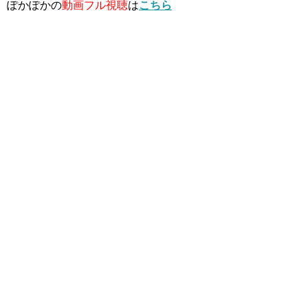
ぽかぽかの
動画フル視聴
は
こちら