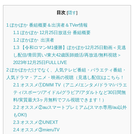
目次
[
隠す
]
1
ぽかぽか 番組概要＆出演者＆TVer情報
1.1
ぽかぽか 12月25日放送分 番組概要
1.2
ぽかぽか 出演者
1.3
【令和ロマンM1優勝】ぽかぽか12月25日動画＜見逃
し配信/青田買い/東大42歳医師婚活/再放送/無料視聴＞
2023年12月25日FULL LIVE
2
ぽかぽかだけでなく、人気テレビ番組・バラエティ番組・
人気ドラマ・アニメ・映画の視聴（見逃し配信)はこちら！
2.1
オススメ①DMM TV（アニメ/エンタメ/ドラマ/バラエ
ティ/スポーツ/アイドル/グラビア/アダルトなど30日間無
料/実質最大3ヶ月無料でフル視聴できます！）
2.2
オススメ②auスマートプレミアム(スマホ専用/au以外
もOK!)
2.3
オススメ②UNEXT
2.4
オススメ③mieruTV