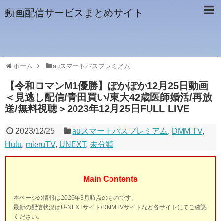
動画配信サービスまとめサイト
ホーム
auスマートパスプレミアム
【令和ロマンM1優勝】ぽかぽか12月25日動画
＜見逃し配信/青田買い/東大42歳医師婚活/再放
送/無料視聴＞2023年12月25日FULL LIVE
2023/12/25
auスマートパスプレミアム
,
DMM TV
,
Hulu
,
mieruTV
,
UNEXT
,
未分類
Main Contents
本ページの情報は2026年3月時点のものです。
最新の配信状況はU-NEXTサイト/DMMTVサイトなど各サイトにてご確認
ください。