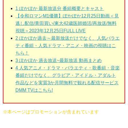
1
ぽかぽか 最新放送分 番組概要とキャスト
【令和ロマンM1優勝】ぽかぽか12月25日動画＜見
逃し配信/青田買い/東大42歳医師婚活/再放送/無料
視聴＞2023年12月25日FULL LIVE
2
ぽかぽか過去～最新放送だけでなく、人気バラエ
ティ番組・人気ドラマ・アニメ・映画の視聴はこ
ちら！
3
ぽかぽか 過去放送~最新放送 動画まとめ
4 人気アニメ・ドラマ・バラエティ・歌番組・音楽
番組だけでなく、グラビア・アイドル・アダルト
作品などを実質3か月間無料で観れる配信サービス
DMM TVはこちら!
※本ページはプロモーションが含まれています