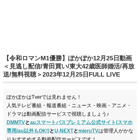
【令和ロマンM1優勝】ぽかぽか12月25日動画
＜見逃し配信/青田買い/東大42歳医師婚活/再放
送/無料視聴＞2023年12月25日FULL LIVE
ぽかぽかはTverでは見れません！
人気テレビ番組・報道番組・ニュース・映画・アニメ・
ドラマは動画配信サービスで視聴しましょう♪
DMMTV
と
auスマートパスプレミアム公式サイト(スマホ
専用/au以外もOK!)
と
U-NEXT
と
mieruTV
は管理人がかな
りおすすめする動画配信サービスです！