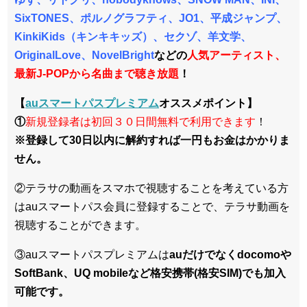
SixTONES、ポルノグラフティ、JO1、平成ジャンプ、
KinkiKids（キンキキッズ）、セクゾ、羊文学、
OriginalLove、NovelBright
などの
人気アーティスト、
最新J-POPから名曲まで聴き放題
！
【
auスマートパスプレミアム
オススメポイント】
①
新規登録者は初回３０日間無料で利用できます
！
※登録して30日以内に解約すれば一円もお金はかかりま
せん。
②テラサの動画をスマホで視聴することを考えている方
はauスマートパス会員に登録することで、テラサ動画を
視聴することができます。
③auスマートパスプレミアムは
auだけでなくdocomoや
SoftBank、UQ mobileなど格安携帯(格安SIM)でも加入
可能です。