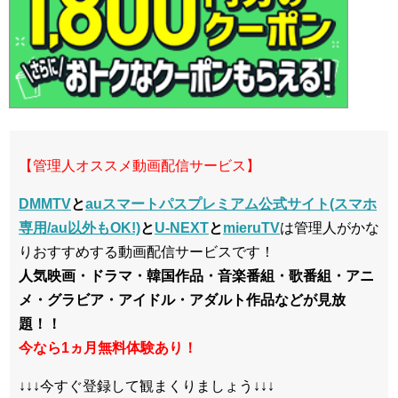
【管理人オススメ動画配信サービス】
DMMTV
と
auスマートパスプレミアム公式サイト(スマホ
専用/au以外もOK!)
と
U-NEXT
と
mieruTV
は管理人がかな
りおすすめする動画配信サービスです！
人気映画・ドラマ・韓国作品・音楽番組・歌番組・アニ
メ・グラビア・アイドル・アダルト作品などが見放
題！！
今なら1ヵ月無料体験あり！
↓↓↓今すぐ登録して観まくりましょう↓↓↓