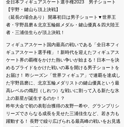
全日本フィギュアスケート選手権2023 男子ショート
【宇野・鍵山ら頂上決戦】
（延長の場合あり） 開幕初日は男子ショート▼世界王
者・宇野昌磨＆北京五輪銀メダル・鍵山優真＆四大陸王
者・三浦佳生らが頂上決戦！
フィギュアスケート国内最高の戦いである「全日本フィ
ギュアスケート選手権」！新時代を迎えたフィギュアス
ケート界の覇権をかけた熱い争いが始まる！日本一を決
めるプライドをかけた戦いの幕を開ける男子ショートを
お届け！ 昨シーズン「世界フィギュア」で連覇を達成し
た宇野昌磨に、北京五輪メダリストの鍵山優真という最
高レベルの熾烈（しれつ）な戦いに割って入る新たな氷
上の新星が誕生するのか！？
昨年大会で初の表彰台獲得の友野一希や、グランプリシ
リーズでさらなる成長を見せた三浦佳生など、若き力も
躍動する！ 長野で繰り広げられる最高峰の戦いをお見逃