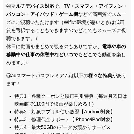
④
マルチデバイス対応
で、
TV・スマフォ・アイフォン・
パソコン・アイパッド・ゲーム機
などで高画質でスムー
ズにご視聴いただけます（Wifiの環境が悪いときは低画
質を選択することもできますのでどこでもスムーズに視
聴できます。）
休日に動画をまとめて観るのもありですが、
電車や車の
移動中や仕事の休憩中などいつでもどこでも
動画を楽し
めますよ♪
⑤auスマートパスプレミアムは以下の
様々な特典
があり
ます！
特典1：各種クーポンと映画割引特典（毎週月曜日は
映画館で1100円で映画が楽しめる！)
特典2：対象アプリを使い放題【Android対象】
特典3：修理代金サポート【iPhone/iPad対象】
特典4：最大50GBのデータお預かりサービス