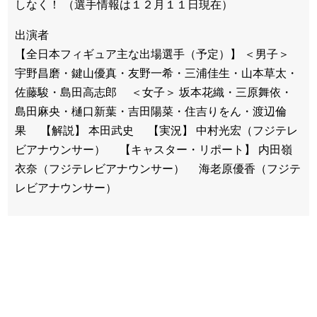
しなく！ （選手情報は１２月１１日現在）
出演者
【全日本フィギュア主な出場選手（予定）】 ＜男子＞
宇野昌磨・鍵山優真・友野一希・三浦佳生・山本草太・
佐藤駿・島田高志郎 ＜女子＞ 坂本花織・三原舞依・
島田麻央・樋口新葉・吉田陽菜・住吉りをん・渡辺倫
果 【解説】 本田武史 【実況】 中村光宏（フジテレ
ビアナウンサー） 【キャスター・リポート】 内田嶺
衣奈（フジテレビアナウンサー） 海老原優香（フジテ
レビアナウンサー）