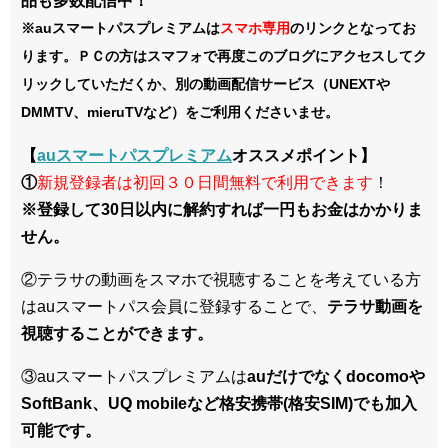
品も多数配信中！
※auスマートパスプレミアムは
スマホ
専用
のリンクとなってお
ります。ＰＣの方はスマフォで再度このブログにアクセスしてク
リックしていただくか、別の動画配信サービス（UNEXTや
DMMTV、mieruTVなど）をご利用くださいませ。
【
auスマートパスプレミアム
オススメポイント】
①
新規登録者は初回３０日間無料で利用できます
！
※登録して30日以内に解約すれば一円もお金はかかりま
せん。
②テラサの動画をスマホで視聴することを考えている方
はauスマートパス会員に登録することで、
テラサ動画を
視聴することができます。
③auスマートパスプレミアムは
auだけでなくdocomoや
SoftBank、UQ mobileなど格安携帯(格安SIM)でも加入
可能です。