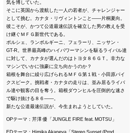
気を博していた。
そこに英国から渡航した一人の若者が、チャレンジャー
として挑む。カナタ・リヴィントンこと――片桐夏向。
彼こそが、かつて公道最速伝説を確立した男の教えを受
け継ぐＭＦＧ新世代である。
ポルシェ、ランボルギーニ、フェラーリ、ニッサン・
GT-R。世界最高峰のハイパワーマシンを駆るライバル達
に対して、カナタが選んだのはトヨタ８６ＧＴ。非力な
マシンでいかに強豪に立ち向かうのか？
箱根を舞台に繰り広げられるＭＦＧ第１戦・小田原パイ
クスピーク。挑戦者・カナタの走りは、並み居るライバ
ル達や観客の目を奪う。箱根ダウンヒルを圧倒的な速さ
で駆け抜ける８６――。
新たな公道最速伝説が、今生まれようとしていた。
OPテーマ：芹澤 優「JUNGLE FIRE feat. MOTSU」
EDテーマ：Himika Akaneya「Stereo Sunset (Prod.