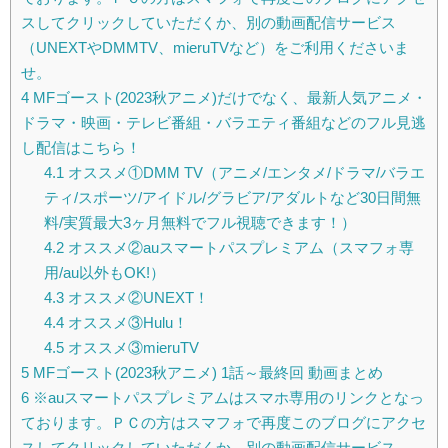
スしてクリックしていただくか、別の動画配信サービス
（UNEXTやDMMTV、mieruTVなど）をご利用くださいま
せ。
4
MFゴースト(2023秋アニメ)だけでなく、最新人気アニメ・
ドラマ・映画・テレビ番組・バラエティ番組などのフル見逃
し配信はこちら！
4.1
オススメ①DMM TV（アニメ/エンタメ/ドラマ/バラエ
ティ/スポーツ/アイドル/グラビア/アダルトなど30日間無
料/実質最大3ヶ月無料でフル視聴できます！）
4.2
オススメ②auスマートパスプレミアム（スマフォ専
用/au以外もOK!）
4.3
オススメ②UNEXT！
4.4
オススメ③Hulu！
4.5
オススメ③mieruTV
5
MFゴースト(2023秋アニメ) 1話～最終回 動画まとめ
6
※auスマートパスプレミアムはスマホ専用のリンクとなっ
ております。ＰＣの方はスマフォで再度このブログにアクセ
スしてクリックしていただくか、別の動画配信サービス