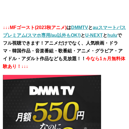
↓↓↓MFゴースト(2023秋アニメ)
は
DMMTV
と
auスマートパス
プレミアム(スマホ専用/au以外もOK!)
と
U-NEXT
と
hulu
で
フル視聴できます！アニメだけでなく、人気映画・ドラ
マ・韓国作品・音楽番組・歌番組・アニメ・グラビア・ア
イドル・アダルト作品なども見放題！！
今なら1ヵ月無料体
験あり！↓↓↓