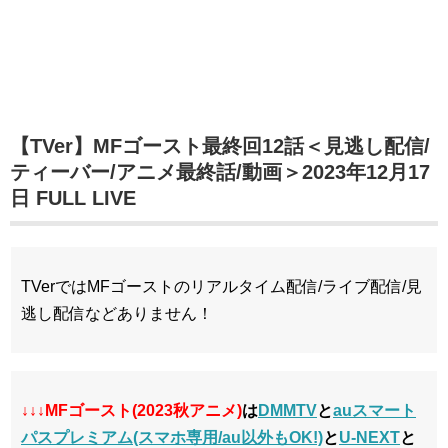
【TVer】MFゴースト最終回12話＜見逃し配信/
ティーバー/アニメ最終話/動画＞2023年12月17
日 FULL LIVE
TVerではMFゴーストのリアルタイム配信/ライブ配信/見
逃し配信などありません！
↓↓↓MFゴースト(2023秋アニメ)
は
DMMTV
と
auスマート
パスプレミアム(スマホ専用/au以外もOK!)
と
U-NEXT
と