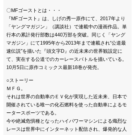
〇MFゴーストとは・・・
『MFゴースト』は、しげの秀一原作にて、2017年より
「ヤングマガジン」（講談社）で連載中の漫画作品。単
行本の累計発行部数は440万部を突破。同じく「ヤング
マガジン」にて1995年から2013年まで連載され“公道最
速伝説”を描いた『頭文字D』の近未来の世界観設定に
て、実在する公道でのカーレースバトルを描いている。
10月5日に原作コミックス最新18巻が発売。
○ストーリー
ＭＦＧ。
それは世界の自動車のＥＶ化が実現した近未来、日本で
開催されている唯一の化石燃料を使った自動車によるモ
ータースポーツである。
今や絶滅危惧種となったハイパワーマシンによる熾烈な
レースは世界中にインターネット配信され、爆発的な人