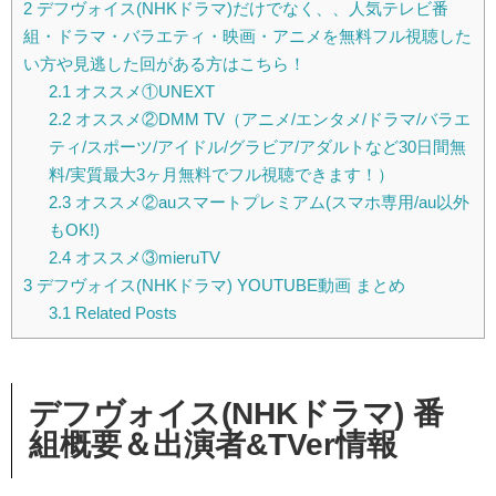
2
デフヴォイス(NHKドラマ)だけでなく、、人気テレビ番
組・ドラマ・バラエティ・映画・アニメを無料フル視聴した
い方や見逃した回がある方はこちら！
2.1
オススメ①UNEXT
2.2
オススメ②DMM TV（アニメ/エンタメ/ドラマ/バラエ
ティ/スポーツ/アイドル/グラビア/アダルトなど30日間無
料/実質最大3ヶ月無料でフル視聴できます！）
2.3
オススメ②auスマートプレミアム(スマホ専用/au以外
もOK!)
2.4
オススメ③mieruTV
3
デフヴォイス(NHKドラマ) YOUTUBE動画 まとめ
3.1
Related Posts
デフヴォイス(NHKドラマ) 番
組概要＆出演者&TVer情報