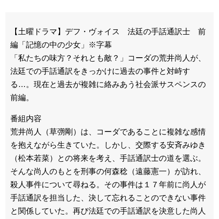
【土曜ドラマ】デフ・ヴォイス 法廷の手話通訳士 前
編「記憶の中の少女」※字幕
「私たちの味方？それとも敵？」コーダの荒井尚人が、
法廷での手話通訳をきっかけに過去の事件と対峙す
る…。現在と過去が複雑に絡みあう社会派サスペンスの
前編。
番組内容
荒井尚人（草彅剛）は、コーダであることに複雑な感情
を抱えながら生きていた。しかし、交際する安斉みゆき
（松本若菜）との将来を考え、手話通訳士の道を選ぶ。
そんな尚人のもとを刑事の何森稔（遠藤憲一）が訪れ、
殺人事件について尋ねる。その事件は１７年前に尚人が
手話通訳を担当した、決して忘れることのできない事件
と関係していた。再び法廷での手話通訳を決意した尚人