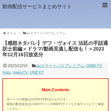
動画配信サービスまとめサイト
ホーム
auスマートパスプレミアム
【感想ネタバレ】デフ・ヴォイス 法廷の手話通
訳士前編＜ドラマ/動画見逃し配信も！＞2023
年12月16日放送分
2023/12/16
auスマートパスプレミアム
,
DMM TV
,
Hulu
,
mieruTV
,
UNEXT
Main Contents
本ページの情報は2026年3月時点のものです。
最新の配信状況はU-NEXTサイト/DMMTVサイトなど各サイトにてご確認
ください。