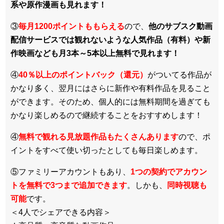
系や原作漫画も見れます！
③
毎月1200ポイントももらえる
ので、
他のサブスク動画
配信サービスでは観れないような人気作品（有料）や新
作映画なども月3本～5本以上無料で見れます！
④
40％以上のポイントバック（還元）
がついてる作品が
かなり多く、翌月にはさらに新作や有料作品を見ること
ができます。そのため、個人的には無料期間を過ぎても
かなり楽しめるので継続することをおすすめします！
④
無料で観れる見放題作品もたくさんあります
ので、ポ
イントをすべて使い切ったとしても毎日楽しめます。
⑤ファミリーアカウントもあり、
1つの契約でアカウン
トを無料で3つまで追加できます
。しかも、
同時視聴も
可能
です。
＜4人でシェアできる内容＞