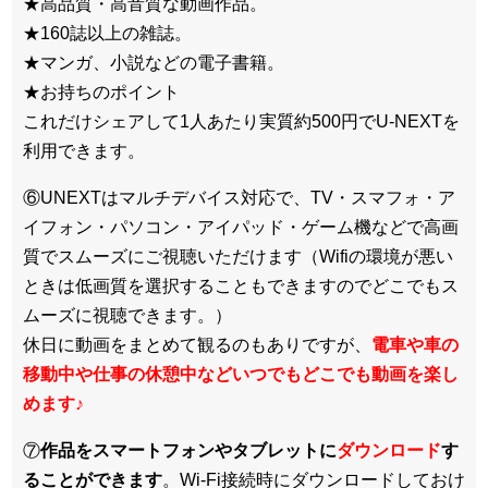
★高品質・高音質な動画作品。
★160誌以上の雑誌。
★マンガ、小説などの電子書籍。
★お持ちのポイント
これだけシェアして1人あたり実質約500円でU-NEXTを
利用できます。
⑥UNEXTはマルチデバイス対応で、TV・スマフォ・ア
イフォン・パソコン・アイパッド・ゲーム機などで高画
質でスムーズにご視聴いただけます（Wifiの環境が悪い
ときは低画質を選択することもできますのでどこでもス
ムーズに視聴できます。）
休日に動画をまとめて観るのもありですが、
電車や車の
移動中や仕事の休憩中などいつでもどこでも動画を楽し
めます
♪
⑦
作品をスマートフォンやタブレットに
ダウンロード
す
ることができます
。Wi-Fi接続時にダウンロードしておけ