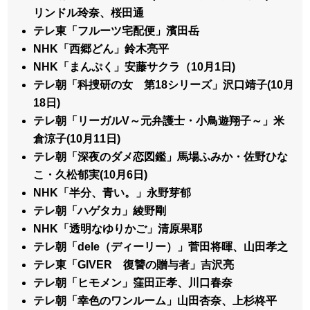
リンドル玲奈、桜田通
テレ東「フルーツ宅配便」濱田岳
NHK「西郷どん」鈴木亮平
NHK「まんぷく」安藤サクラ（10月1日)
テレ朝「科捜研の女 第18シリーズ」沢口靖子(10月
18日)
テレ朝「リーガルV～元弁護士・小鳥遊翔子～」米
倉涼子(10月11日)
テレ朝「深夜のダメ恋図鑑」馬場ふみか・佐野ひな
こ・久松郁実(10月6日)
NHK「半分、青い。」永野芽郁
テレ朝「ハゲタカ」綾野剛
NHK「透明なゆりかご」清原果耶
テレ朝「dele（ディーリー）」菅田将暉、山田孝之
テレ東「GIVER 復讐の贈与者」吉沢亮
テレ朝「ヒモメン」窪田正孝、川口春奈
テレ朝「幸色のワンルーム」山田杏奈、上杉柊平