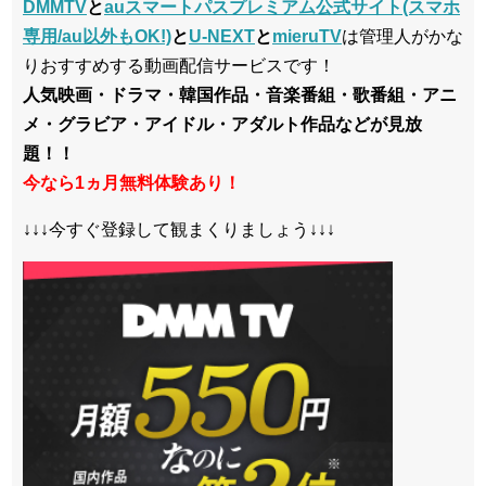
DMMTV
と
auスマートパスプレミアム公式サイト(スマホ
専用/au以外もOK!)
と
U-NEXT
と
mieruTV
は管理人がかな
りおすすめする動画配信サービスです！
人気映画・ドラマ・韓国作品・音楽番組・歌番組・アニ
メ・グラビア・アイドル・アダルト作品などが見放
題！！
今なら1ヵ月無料体験あり！
↓↓↓今すぐ登録して観まくりましょう↓↓↓