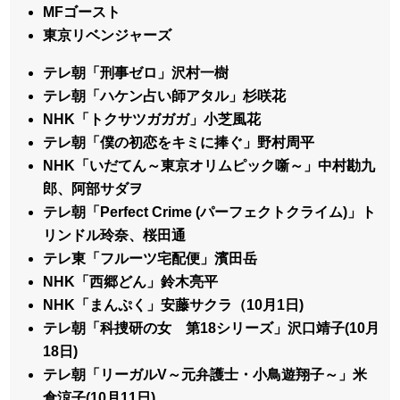
MFゴースト
東京リベンジャーズ
テレ朝「刑事ゼロ」沢村一樹
テレ朝「ハケン占い師アタル」杉咲花
NHK「トクサツガガガ」小芝風花
テレ朝「僕の初恋をキミに捧ぐ」野村周平
NHK「いだてん～東京オリムピック噺～」中村勘九
郎、阿部サダヲ
テレ朝「Perfect Crime (パーフェクトクライム)」ト
リンドル玲奈、桜田通
テレ東「フルーツ宅配便」濱田岳
NHK「西郷どん」鈴木亮平
NHK「まんぷく」安藤サクラ（10月1日)
テレ朝「科捜研の女 第18シリーズ」沢口靖子(10月
18日)
テレ朝「リーガルV～元弁護士・小鳥遊翔子～」米
倉涼子(10月11日)