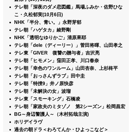
テレ朝「深夜のダメ恋図鑑」馬場ふみか・佐野ひな
こ・久松郁実(10月6日)
NHK「半分、青い。」永野芽郁
テレ朝「ハゲタカ」綾野剛
NHK「透明なゆりかご」清原果耶
テレ朝「dele（ディーリー）」菅田将暉、山田孝之
テレ東「GIVER 復讐の贈与者」吉沢亮
テレ朝「ヒモメン」窪田正孝、川口春奈
テレ朝「幸色のワンルーム」山田杏奈、上杉柊平
テレ朝「おっさんずラブ」田中圭
テレ朝「特捜9」井ノ原快彦
テレ朝「未解決の女」波瑠
テレ東「スモーキング」石橋凌
テレ朝「家政夫のミタゾノ 第2シーズン」松岡昌宏
BG～身辺警護人～（木村拓哉主演)
ホリデイラヴ
過去の朝ドラ＜わろてんか・ひよっこなど＞