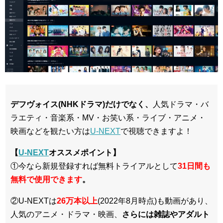
デフヴォイス(NHKドラマ)だけでなく、
人気ドラマ・バ
ラエティ・音楽系・MV・お笑い系・ライブ・アニメ・
映画などを観たい方は
U-NEXT
で視聴できますよ！
【
U-NEXT
オススメポイント】
①今なら新規登録すれば無料トライアルとして
3
1日間も
無料で使用できます
。
②U-NEXTは
26万本以上
(2022年8月時点)も動画があり、
人気のアニメ・ドラマ・映画、
さらには雑誌やアダルト