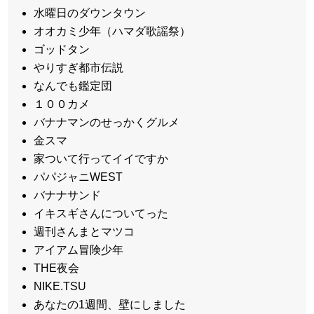
水曜日のダウンタウン
オオカミ少年（ハマダ歌謡祭）
ゴッドタン
やりすぎ都市伝説
なんでも鑑定団
１００カメ
バナナマンのせっかくグルメ
金スマ
家ついて行ってイイですか
パパジャニWEST
バナナサンド
イキスギさんについてった
週刊さんまとマツコ
アイアム冒険少年
THE夜会
NIKE.TSU
あなたの1週間、壁にしました