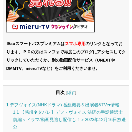
※auスマートパスプレミアムは
スマホ
専用
のリンクとなってお
ります。ＰＣの方はスマフォで再度このブログにアクセスしてク
リックしていただくか、別の動画配信サービス（UNEXTや
DMMTV、mieruTVなど）をご利用くださいませ。
目次
[
隠す
]
1
デフヴォイス(NHKドラマ) 番組概要＆出演者&TVer情報
1.1
【感想ネタバレ】デフ・ヴォイス 法廷の手話通訳士
前編＜ドラマ/動画見逃し配信も！＞2023年12月16日放送
分