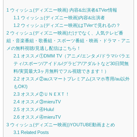
1
ウィッシュ(ディズニー映画) 内容&出演者&TVer情報
1.1
ウィッシュ(ディズニー映画)内容&出演者
1.2
ウィッシュ(ディズニー映画)はTVerで見れるの？
2
ウィッシュ(ディズニー映画)だけでなく、人気テレビ番
組・音楽番組・歌番組・スポーツ番組・映画・ドラマ・アニ
メの無料視聴/見逃し配信はこちら！
2.1
オススメ①DMM TV（アニメ/エンタメ/ドラマ/バラエ
ティ/スポーツ/アイドル/グラビア/アダルトなど30日間無
料/実質最大3ヶ月無料でフル視聴できます！）
2.2
オススメ②auスマートプレミアム(スマホ専用/au以外
もOK!)
2.3
オススメ②ＵＮＥXＴ！
2.4
オススメ③mieruTV
2.5
オススメ④Hulu!
2.6
オススメ④mieruTV
3
ウィッシュ(ディズニー映画))YOUTUBE動画まとめ
3.1
Related Posts