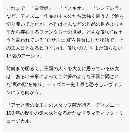
これまで、『白雪姫』、『ピノキオ』、『シンデレラ』
など、ディズニー作品の主人公たちは強く願う力で道を
切り開いてきたが、本作はそんなどの作品の世界よりも
前から存在するファンタジーの世界、どんな“願い”も叶
うと言われている “ロサス王国”を舞台にした物語で、そ
の主人公となるヒロインは、“願いの力”をまだ知らない
17歳のアーシャ。
前向きで明るく、王国の人々を大切に思っている彼女
は、ある出来事によってこの夢のような王国に隠され
た”裏の顔“を知り、ディズニー史上最も恐ろしいヴィラ
ンに立ち向かう。
『アナと雪の女王』のスタッフ陣が贈る、ディズニー
100 年の歴史の集大成となる新たなドラマティック・ミ
ュージカル。