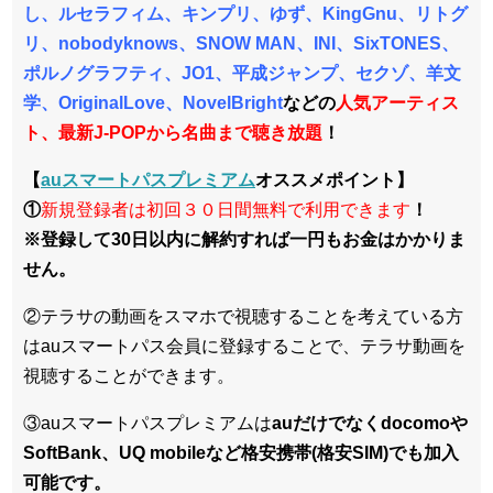
し、ルセラフィム、キンプリ、ゆず、KingGnu、リトグ
リ、nobodyknows、SNOW MAN、INI、SixTONES、
ポルノグラフティ、JO1、平成ジャンプ、セクゾ、羊文
学、OriginalLove、NovelBright
などの
人気アーティス
ト、最新J-POPから名曲まで聴き放題
！
【
auスマートパスプレミアム
オススメポイント】
①
新規登録者は初回３０日間無料で利用できます
！
※登録して30日以内に解約すれば一円もお金はかかりま
せん。
②テラサの動画をスマホで視聴することを考えている方
はauスマートパス会員に登録することで、テラサ動画を
視聴することができます。
③auスマートパスプレミアムは
auだけでなくdocomoや
SoftBank、UQ mobileなど格安携帯(格安SIM)でも加入
可能です。