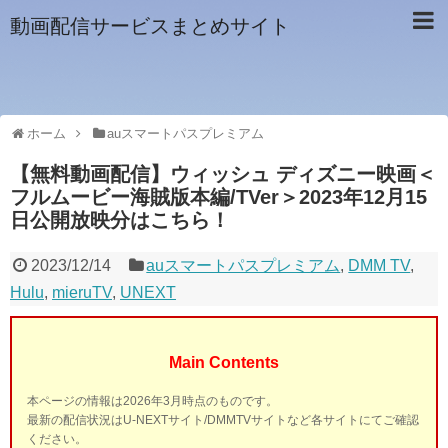
動画配信サービスまとめサイト
ホーム
auスマートパスプレミアム
【無料動画配信】ウィッシュ ディズニー映画＜
フルムービー海賊版本編/TVer＞2023年12月15
日公開放映分はこちら！
2023/12/14
auスマートパスプレミアム
,
DMM TV
,
Hulu
,
mieruTV
,
UNEXT
Main Contents
本ページの情報は2026年3月時点のものです。
最新の配信状況はU-NEXTサイト/DMMTVサイトなど各サイトにてご確認
ください。