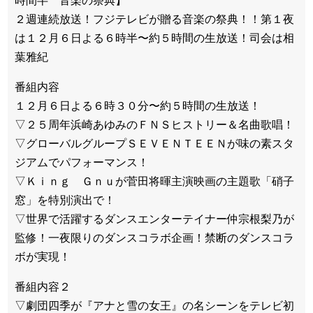
時間半 音楽の祭典】
２週連続放送！フジテレビが贈る音楽の祭典！！第１夜
は１２月６日よる６時半〜約５時間の生放送！司会は相
葉雅紀
番組内容
１２月６日よる６時３０分〜約５時間の生放送！
▽２５周年浜崎あゆみのＦＮＳヒストリー＆名曲歌唱！
▽グローバルグループＳＥＶＥＮＴＥＥＮが味の素スタ
ジアムでパフォーマンス！
▽Ｋｉｎｇ Ｇｎｕが菅田将暉主演映画の主題歌「硝子
窓」を特別演出で！
▽世界で活躍するダンスエンターテイナー仲宗根梨乃が
監修！一夜限りのダンスコラボ企画！禁断のダンスコラ
ボが実現！
番組内容２
▽劇団四季が『アナと雪の女王』の名シーンをテレビ初