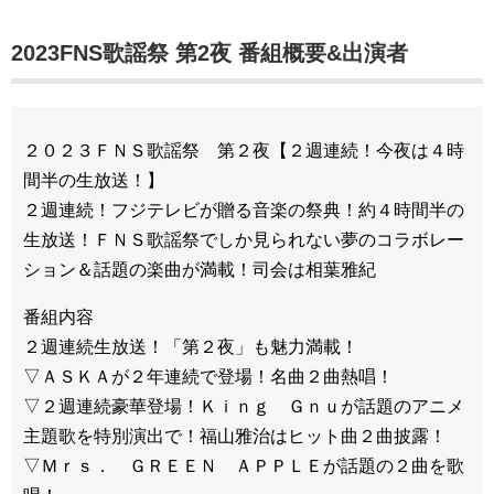
2023FNS歌謡祭 第2夜 番組概要&出演者
２０２３ＦＮＳ歌謡祭 第２夜【２週連続！今夜は４時
間半の生放送！】
２週連続！フジテレビが贈る音楽の祭典！約４時間半の
生放送！ＦＮＳ歌謡祭でしか見られない夢のコラボレー
ション＆話題の楽曲が満載！司会は相葉雅紀
番組内容
２週連続生放送！「第２夜」も魅力満載！
▽ＡＳＫＡが２年連続で登場！名曲２曲熱唱！
▽２週連続豪華登場！Ｋｉｎｇ Ｇｎｕが話題のアニメ
主題歌を特別演出で！福山雅治はヒット曲２曲披露！
▽Ｍｒｓ． ＧＲＥＥＮ ＡＰＰＬＥが話題の２曲を歌