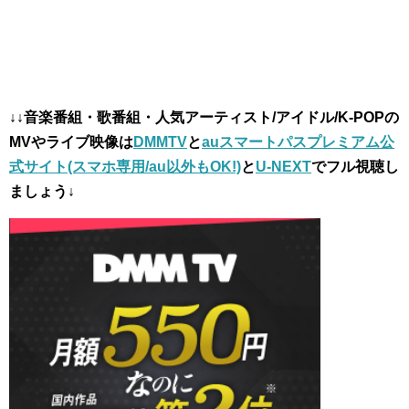
↓↓音楽番組・歌番組・人気アーティスト/アイドル/K-POPの
MVやライブ映像は
DMMTV
と
auスマートパスプレミアム公
式サイト(スマホ専用/au以外もOK!)
と
U-NEXT
でフル視聴し
ましょう↓