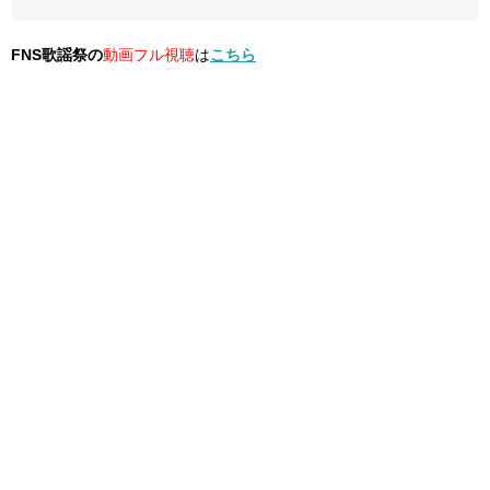
FNS歌謡祭の
動画フル視聴
は
こちら