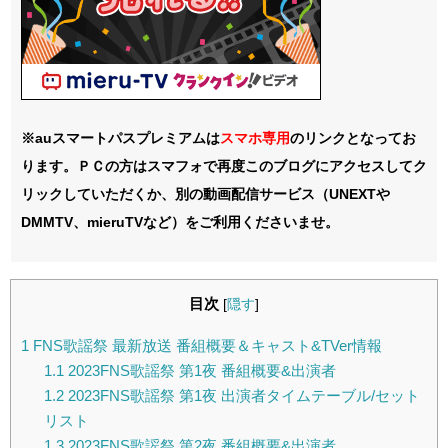
※auスマートパスプレミアムは
スマホ
専用
のリンクとなってお
ります。ＰＣの方はスマフォで再度このブログにアクセスしてク
リックしていただくか、別の動画配信サービス（UNEXTや
DMMTV、mieruTVなど）をご利用くださいませ。
目次
[
隠す
]
1
FNS歌謡祭 最新放送 番組概要＆キャスト&TVer情報
1.1
2023FNS歌謡祭 第1夜 番組概要&出演者
1.2
2023FNS歌謡祭 第1夜 出演者タイムテーブル/セット
リスト
1.3
2023FNS歌謡祭 第2夜 番組概要&出演者