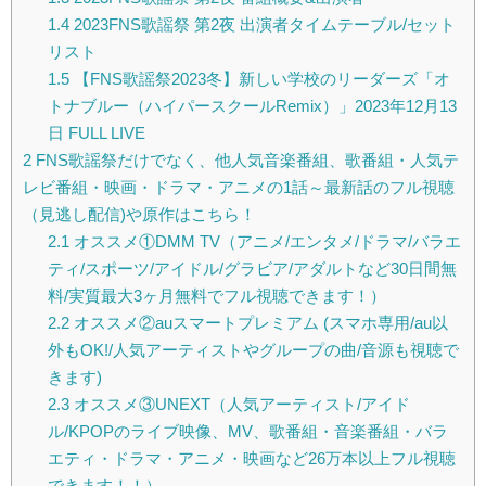
1.4
2023FNS歌謡祭 第2夜 出演者タイムテーブル/セット
リスト
1.5
【FNS歌謡祭2023冬】新しい学校のリーダーズ「オ
トナブルー（ハイパースクールRemix）」2023年12月13
日 FULL LIVE
2
FNS歌謡祭だけでなく、他人気音楽番組、歌番組・人気テ
レビ番組・映画・ドラマ・アニメの1話～最新話のフル視聴
（見逃し配信)や原作はこちら！
2.1
オススメ①DMM TV（アニメ/エンタメ/ドラマ/バラエ
ティ/スポーツ/アイドル/グラビア/アダルトなど30日間無
料/実質最大3ヶ月無料でフル視聴できます！）
2.2
オススメ②auスマートプレミアム (スマホ専用/au以
外もOK!/人気アーティストやグループの曲/音源も視聴で
きます)
2.3
オススメ③UNEXT（人気アーティスト/アイド
ル/KPOPのライブ映像、MV、歌番組・音楽番組・バラ
エティ・ドラマ・アニメ・映画など26万本以上フル視聴
できます！！）