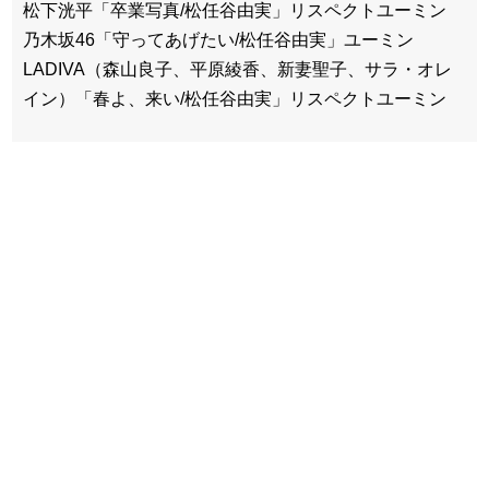
松下洸平「卒業写真/松任谷由実」リスペクトユーミン
乃木坂46「守ってあげたい/松任谷由実」ユーミン
LADIVA（森山良子、平原綾香、新妻聖子、サラ・オレ
イン）「春よ、来い/松任谷由実」リスペクトユーミン