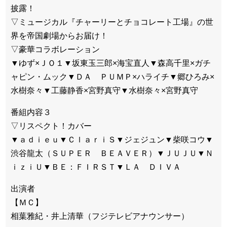
披露！
▽ミュージカル『チャーリーとチョコレート工場』の世
界を帝国劇場からお届け！
▽豪華コラボレーション
▼ゆず×ＪＯ１▼坂東玉三郎×海宝直人▼森高千里×ガチ
ャピン・ムック▼ＤＡ ＰＵＭＰ×ハライチ▼郷ひろみ×
水樹奈々▼工藤静香×宮野真守▼水樹奈々×宮野真守
番組内容３
▽リスペクト！カバー
▼ａｄｉｅｕ▼ＣｌａｒｉＳ▼ジェジュン▼柴咲コウ▼
渋谷龍太（ＳＵＰＥＲ ＢＥＡＶＥＲ）▼ＪＵＪＵ▼Ｎ
ｉｚｉＵ▼ＢＥ：ＦＩＲＳＴ▼ＬＡ ＤＩＶＡ
出演者
【ＭＣ】
相葉雅紀・井上清華（フジテレビアナウンサー）