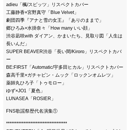
adieu「楓/スピッツ」リスペクトカバー
工藤静香×宮野真守「Blue Velvet」
劇団四季『アナと雪の女王』「ありのままで」
郷ひろみ×水掛奈々「How many いい顔」
渋谷凪咲with ダイアン、かまいたち、見取り図「人生は
長いんだ」
SUPER BEAVER渋谷「長い間/Kiroro」リスペクトカバ
ー
BE:FIRST「Automatic/宇多田ヒカル」リスペクトカバー
森高千里×ガチャピン・ムック「ロックンオムレツ」
薬師丸ひろ子「トゥモロー」
ゆず×JO1「夏色」
LUNASEA「ROSIER」
FNS歌謡祭歴代名演集①
***********************************