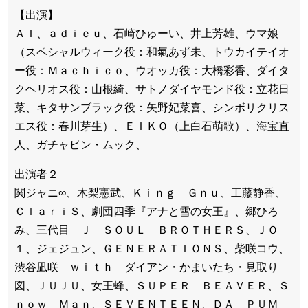
【出演】
ＡＩ、ａｄｉｅｕ、石崎ひゅーい、井上芳雄、ウマ娘
（スペシャルウィーク役：和氣あず未、トウカイテイオ
ー役：Ｍａｃｈｉｃｏ、ウオッカ役：大橋彩香、ダイタ
クヘリオス役：山根綺、サトノダイヤモンド役：立花日
菜、キタサンブラック役：矢野妃菜喜、シンボリクリス
エス役：春川芽生）、ＥＩＫＯ（上白石萌歌）、海宝直
人、ガチャピン・ムック、
出演者２
関ジャニ∞、木梨憲武、Ｋｉｎｇ Ｇｎｕ、工藤静香、
ＣｌａｒｉＳ、劇団四季『アナと雪の女王』、郷ひろ
み、三代目 Ｊ ＳＯＵＬ ＢＲＯＴＨＥＲＳ、ＪＯ
１、ジェジュン、ＧＥＮＥＲＡＴＩＯＮＳ、柴咲コウ、
渋谷凪咲 ｗｉｔｈ ダイアン・かまいたち・見取り
図、ＪＵＪＵ、女王蜂、ＳＵＰＥＲ ＢＥＡＶＥＲ、Ｓ
ｎｏｗ Ｍａｎ、ＳＥＶＥＮＴＥＥＮ、ＤＡ ＰＵＭ