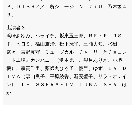
Ｐ、ＤＩＳＨ／／、所ジョージ、ＮｉｚｉＵ、乃木坂４
６、
出演者３
浜崎あゆみ、ハライチ、坂東玉三郎、ＢＥ：ＦＩＲＳ
Ｔ、ヒロミ、福山雅治、松下洸平、三浦大知、水樹
奈々、宮野真守、ミュージカル『チャーリーとチョコレ
ート工場』カンパニー（堂本光一、観月ありさ、小堺一
機）、森高千里、薬師丸ひろ子、優里、ゆず、ＬＡ Ｄ
ＩＶＡ（森山良子、平原綾香、新妻聖子、サラ・オレイ
ン）、ＬＥ ＳＳＥＲＡＦＩＭ、ＬＵＮＡ ＳＥＡ ほ
か