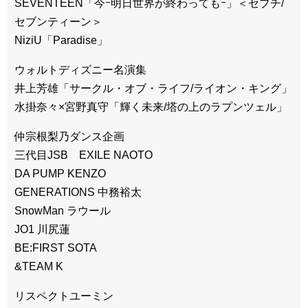
SEVENTEEN「今ｰ明日世界が終わってもｰ」＜セブチ/
セブンティーン＞
NiziU「Paradise」
ウォルトディズニー名演集
井上芳雄「サークル・オブ・ライフ/ライオン・キング」
水掛奈々×宮野真守「輝く未来/塔の上のラプンツェル」
仲宗根梨乃ダンス企画
三代目JSB EXILE NAOTO
DA PUMP KENZO
GENERATIONS 中務裕太
SnowMan ラウール
JO1 川尻蓮
BE:FIRST SOTA
&TEAM K
リスペクトユーミン