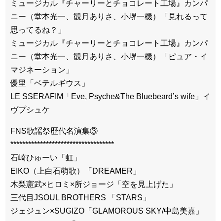
ミュージカル『チャーリーとチョコレート工場』カンパ
ニー（堂本光一、観月ありさ、小堺一機）「見れるって
思ってるね？」
ミュージカル『チャーリーとチョコレート工場』カンパ
ニー（堂本光一、観月ありさ、小堺一機）「ピュア・イ
マジネーション」
優里「ベテルギウス」
LE SSERAFIM「Eve, Psyche&The Bluebeard’s wife」イ
ヴプシュケ
FNS歌謡祭歴代名演集③
***********************************
石崎ひゅーい「虹」
EIKO（上白石萌歌）「DREAMER」
木梨憲武×ヒロミ×所ジョージ「空を見上げた」
三代目JSOUL BROTHERS 「STARS」
ジェジュン×SUGIZO「GLAMOROUS SKY/中島美嘉」