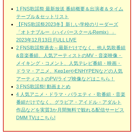
1
FNS歌謡祭 最新放送 番組概要＆出演者＆タイム
テーブル＆セットリスト
【FNS歌謡祭2023冬】新しい学校のリーダーズ
「オトナブルー（ハイパースクールRemix）」
2023年12月13日 FULL LIVE
2
FNS歌謡祭過去～最新だけでなく、他人気歌番組
&音楽番組、人気アーティストのMV・音楽映像・
メイキング・コメント、人気テレビ番組・映画・
ドラマ・アニメ、Kep1erやENHYPENなどの人気
アーティストのPV/ライブ映像などはこちら！
3
FNS歌謡祭! 動画まとめ
4 人気アニメ・ドラマ・バラエティ・歌番組・音楽
番組だけでなく、グラビア・アイドル・アダルト
作品などを実質3か月間無料で観れる配信サービス
DMM TVはこちら!