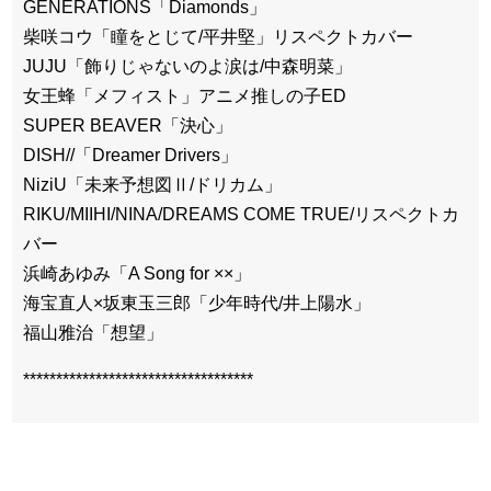
GENERATIONS「Diamonds」
柴咲コウ「瞳をとじて/平井堅」リスペクトカバー
JUJU「飾りじゃないのよ涙は/中森明菜」
女王蜂「メフィスト」アニメ推しの子ED
SUPER BEAVER「決心」
DISH//「Dreamer Drivers」
NiziU「未来予想図Ⅱ/ドリカム」
RIKU/MIIHI/NINA/DREAMS COME TRUE/リスペクトカ
バー
浜崎あゆみ「A Song for ××」
海宝直人×坂東玉三郎「少年時代/井上陽水」
福山雅治「想望」
***********************************