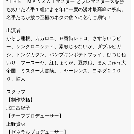
“ＴＨＥ ＭＡＮＺＡＩマスター”とプレマスターズを勝
ち抜いた若手１組による年に一度の漫才最高峰の祭典。
名手たちが放つ至極のネタの数々に乞うご期待！
出演者
からし蓮根、カカロニ、９番街レトロ、さすらいラビ
ー、シンクロニシティ、素敵じゃないか、ダブルヒガ
シ、トンツカタン、パンプキンポテトフライ、ひつじね
いり、フースーヤ、紅しょうが、豆鉄砲、まんじゅう大
帝国、ミスター大冒険。、ヤーレンズ、ヨネダ２００
０、隣人
スタッフ
【制作統括】
北口富紀子
【チーフプロデューサー】
上野貴央
【ゼネラルプロデューサー】