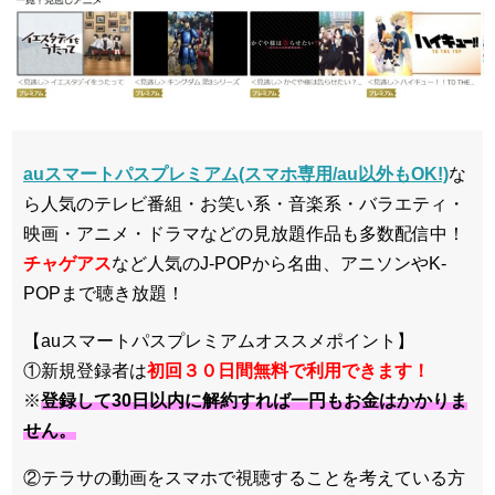
auスマートパスプレミアム(スマホ専用/au以外もOK!)
な
ら人気のテレビ番組・お笑い系・音楽系・バラエティ・
映画・アニメ・ドラマなどの見放題作品も多数配信中！
チャゲアス
など人気のJ-POPから名曲、アニソンやK-
POPまで聴き放題！
【auスマートパスプレミアムオススメポイント】
①新規登録者は
初回３０日間無料で利用できます！
※
登録して30日以内に解約すれば一円もお金はかかりま
せん。
②テラサの動画をスマホで視聴することを考えている方