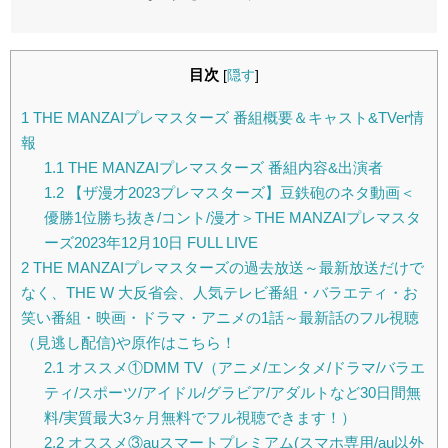
目次
[
隠す
]
1
THE MANZAIプレマスターズ 番組概要＆キャスト&TVer情
報
1.1
THE MANZAIプレマスターズ 番組内容&出演者
1.2
【ザ漫才2023プレマスターズ】豆鉄砲のネタ動画＜
優勝1位勝ち抜き/コント/漫才＞THE MANZAIプレマスタ
ーズ2023年12月10日 FULL LIVE
2
THE MANZAIプレマスターズの過去放送～最新放送だけで
なく、THE W 大反省会、人気テレビ番組・バラエティ・お
笑い番組・映画・ドラマ・アニメの1話～最新話のフル視聴
（見逃し配信)や原作はこちら！
2.1
オススメ①DMM TV（アニメ/エンタメ/ドラマ/バラエ
ティ/スポーツ/アイドル/グラビア/アダルトなど30日間無
料/実質最大3ヶ月無料でフル視聴できます！）
2.2
オススメ③auスマートプレミアム(スマホ専用/au以外