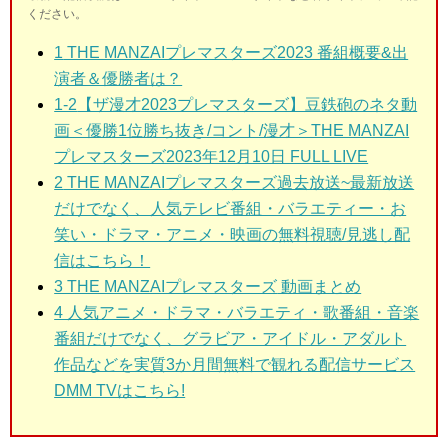
ください。
1
THE MANZAIプレマスターズ2023 番組概要&出
演者＆優勝者は？
1-2
【ザ漫才2023プレマスターズ】豆鉄砲のネタ動
画＜優勝1位勝ち抜き/コント/漫才＞THE MANZAI
プレマスターズ2023年12月10日 FULL LIVE
2
THE MANZAIプレマスターズ過去放送~最新放送
だけでなく、人気テレビ番組・バラエティー・お
笑い・ドラマ・アニメ・映画の無料視聴/見逃し配
信はこちら！
3 THE MANZAIプレマスターズ
動画まとめ
4 人気アニメ・ドラマ・バラエティ・歌番組・音楽
番組だけでなく、グラビア・アイドル・アダルト
作品などを実質3か月間無料で観れる配信サービス
DMM TVはこちら!