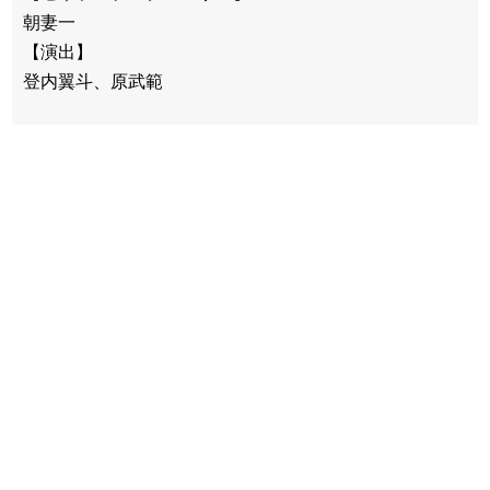
朝妻一
【演出】
登内翼斗、原武範