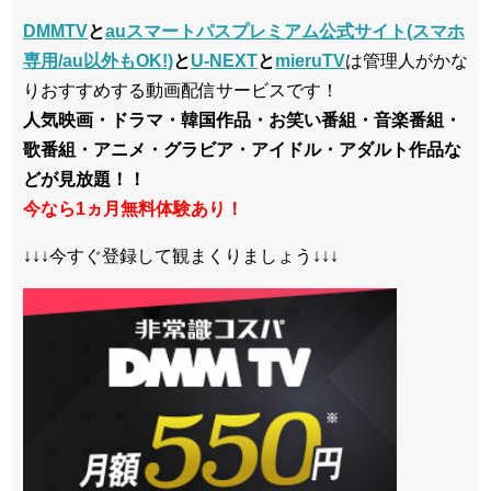
DMMTV
と
auスマートパスプレミアム公式サイト(スマホ
専用/au以外もOK!)
と
U-NEXT
と
mieruTV
は管理人がかな
りおすすめする動画配信サービスです！
人気映画・ドラマ・韓国作品・お笑い番組・音楽番組・
歌番組・アニメ・グラビア・アイドル・アダルト作品な
どが見放題！！
今なら1ヵ月無料体験あり！
↓↓↓今すぐ登録して観まくりましょう↓↓↓