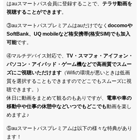
はauスマートパス会員に登録することで、
テラサ動画を
視聴することができます
。
③auスマートパスプレミアムはauだけでなく
docomoや
SoftBank、UQ mobileなど格安携帯(格安SIM)でも加入
可能
です。
④マルチデバイス対応で、
TV・スマフォ・アイフォン・
パソコン・アイパッド・ゲーム機などで高画質でスムー
ズにご視聴いただけます
（Wifiの環境が悪いときは低画
質を選択することもできますのでどこでもスムーズに視
聴できます。）
休日に動画をまとめて観るのもありですが、
電車や車の
移動中や仕事の休憩中などいつでもどこでも
動画を楽し
めますよ♪
⑤auスマートパスプレミアムは以下の様々な特典があり
ます！