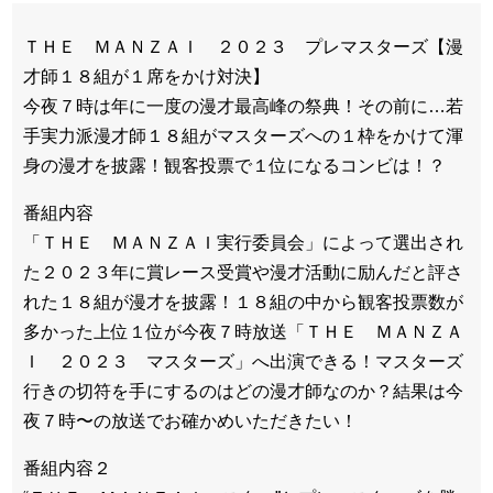
ＴＨＥ ＭＡＮＺＡＩ ２０２３ プレマスターズ【漫
才師１８組が１席をかけ対決】
今夜７時は年に一度の漫才最高峰の祭典！その前に…若
手実力派漫才師１８組がマスターズへの１枠をかけて渾
身の漫才を披露！観客投票で１位になるコンビは！？
番組内容
「ＴＨＥ ＭＡＮＺＡＩ実行委員会」によって選出され
た２０２３年に賞レース受賞や漫才活動に励んだと評さ
れた１８組が漫才を披露！１８組の中から観客投票数が
多かった上位１位が今夜７時放送「ＴＨＥ ＭＡＮＺＡ
Ｉ ２０２３ マスターズ」へ出演できる！マスターズ
行きの切符を手にするのはどの漫才師なのか？結果は今
夜７時〜の放送でお確かめいただきたい！
番組内容２