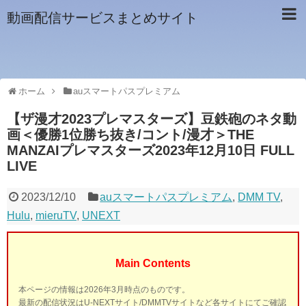
動画配信サービスまとめサイト
ホーム
auスマートパスプレミアム
【ザ漫才2023プレマスターズ】豆鉄砲のネタ動
画＜優勝1位勝ち抜き/コント/漫才＞THE
MANZAIプレマスターズ2023年12月10日 FULL
LIVE
2023/12/10
auスマートパスプレミアム
,
DMM TV
,
Hulu
,
mieruTV
,
UNEXT
Main Contents
本ページの情報は2026年3月時点のものです。
最新の配信状況はU-NEXTサイト/DMMTVサイトなど各サイトにてご確認